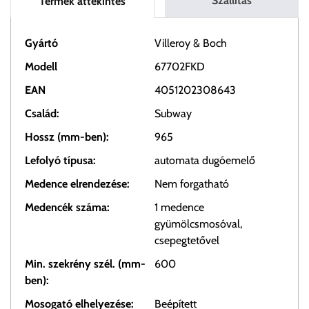
Szállítás
Termék áttekintés
Gyártó
Villeroy & Boch
Modell
67702FKD
EAN
4051202308643
Család:
Subway
Hossz (mm-ben):
965
Lefolyó típusa:
automata dugóemelő
Medence elrendezése:
Nem forgatható
Medencék száma:
1 medence
gyümölcsmosóval,
csepegtetővel
Min. szekrény szél. (mm-
600
ben):
Mosogató elhelyezése:
Beépített