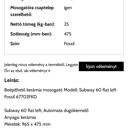
Mosogatóra csaptelep
igen
szerelhető:
Nettó tömeg (kg-ban):
25
Szélesség (mm-ben):
475
Szín:
Fossil
Személyes átvétel:
Jelenleg nincs vélemény a termékről. Legyen
Írjon véleményt
Ön az első, aki véleményt ír
Önnek lehetősége van rendelését a beérkezést követően
Leírás:
ingyenesen átvenni Budapesti Cégcsoportunk Stúdiójában
Beépíthető kerámia mosogató Modell: Subway 60 flat left
előre egyeztetett időpontban.
Fossil 67702FKD
Cím:
1133 Budapest, Váci út 100.
Subway 60 flat left, Automata dugókiemelő
Anyaga: kerámia
Méretek: 965 x 475 mm
Szállítási díjak: