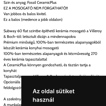
Szin és anyag: Fossil CeramicPlus
Az oldalunkon rendelés esetén, amennyiben szállítást is kér,
EZ A MOSOGATÓ NEM FORGATHATÓ!!
úgy esetenként több lehetőséget ajánl fel a program. Kérjük, a
Van jobbos és balos kivitel.
vásárolt árú figyelembevételével az önnek megfelelő szállítási
Ez a balos (medence a jobb oldalon)
költséget válassza ki.
Amennyiben nem biztos választásában, vagy a program
Subway 60 flat szintbe építhető kerámia mosogató a Villeroy
automatikusan nem ajánl fel szállítási költséget, úgy válassza
& Boch-tól: letisztult dizájn a mindennapokra
a 0.- forintos szállítást, kollégáink megvizsgálják a vásárolt
Prémium minőségű, 100%-ban természetes alapanyagokból
termék adatait, majd visszaigazolják a szállítás költségét.
készült kerámia konyhai mosogató
100%-ban természetes alapanyagok és kézművesség 270
Ingyenes szállítási lehetőség nincs!
éves kerámia tapasztalattal
Egyes termékek súlyát a program nem ismeri, rendelés esetén
A CeramicPlus könnyen gondozható, és tisztán tartja a
a központ igazolja vissza. Amennyiben a költséget az Ön által
konyhát
gondoltnál magasabb értékben igazoljuk vissza, úgy a
Tapasztalja meg a Villeroy & Boch varázslatos dizájn világát
visszaigazolástól számított 24 órán belül a terméket
Opcionális kiegészítők: Rozsdamentes acél beakasztható
lemondhatja, vagy kérheti a személyes átvételre való
feldolgozótálcák és vágódeszka valódi fa furnérral
módosítását.
Az oldal sütiket
használ
A szekrény szükséges minimális szélessége: 60 cm
FIGYELEM!!
A munkalap minimális vastagsága mosogatógéppel
KERÁMIA TERMÉKEK SZÁLLÍTATÁSA NEM, VAGY CSAK