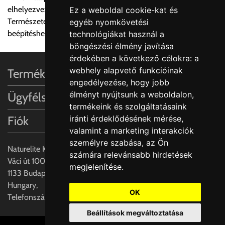
elhelyezve: legalább 4 cm
Ez a weboldal cookie-kat és
A MEGRENDELŐ KIFEJEZETT KÉRÉSÉRE ÉS
Természetes kő vagy műkő munkalapokba süllyesztett
egyéb nyomkövetési
FELELŐSSÉGÉRE LEHETSÉGES!!
beépítéshez
technológiákat használ a
böngészési élmény javítása
Egyéb leírások:
érdekében a következő célokra:
a
webhely alapvető funkcióinak
Termékinformációk
Budapesti szállítások:
engedélyezése
,
hogy jobb
1, Budapestre kért szállítás esetén az általános szállítás
élményt nyújtsunk a weboldalon
,
Ügyfélszolgálat
helyett időre történő extra szállítás kérése is lehetséges
termékeink és szolgáltatásaink
egyedi áron. A szállítás megbeszélt időablakban lehetőség
Fiók
iránti érdeklődésének mérése,
szerint 1 órás intervallumon belüli pontos időpont
valamint a marketing interakciók
megjelöléssel kérhető munkanapokon 09.00 - 15.00 között.
személyre szabása
,
az Ön
A költséget a megrendeléskor rendelt termék/termékek,
Naturelite Kft,
számára relevánsabb hirdetések
valamint az ott megadott szállítási cím alapján a központ
Váci út 100.,
megjelenítése
.
számolja, valamint visszaigazolja.
1133 Budapest,
Hungary,
Az árak csak a címre való szállítást tartalmazzák
OK
Telefonszám: +(36) 70-427-3837
anyagmozgatás, be- illetve felszállítás nélkül.
Beállítások megváltoztatása
Az árak az utánvét és értékbevallási díjat nem tartalmazzák.