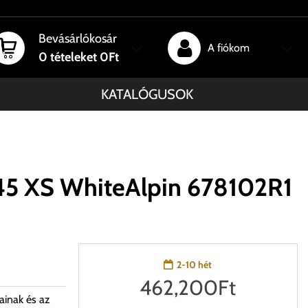
Bevásárlókosár
A fiókom
0
tételeket
0Ft
KATALÓGUSOK
45 XS WhiteAlpin 678102R1
2-10 hét
462,200
Ft
ainak és az