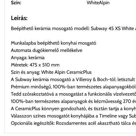
Szín:
WhiteAlpin
Leírás:
Beépíthető kerámia mosogató modell: Subway 45 XS White
Munkalapba beépíthető konyhai mosgató
Automata dugókiemelő mellékelve
Anyaga: kerámia
Méretek: 475 x 510 mm
Szin és anyag: White Alpin CeramicPlus
A Subway kerámia mosogató a Villeroy & Boch-tól: letisztul
Prémium minőségű, 100%-ban természetes alapanyagokból 
Tedd szórakoztatóvá a mosogatást a funkcionális vízelvezető
100%-ban természetes alapanyagok és kézművesség 270 éve
A CeramicPlus könnyen gondozható, és tisztán tartja a kony
Válasszon színes mosogatót konyhájába a Timeline vagy Su
Opcionális iegészítők: Rozsdamentes acél akasztható tálca és