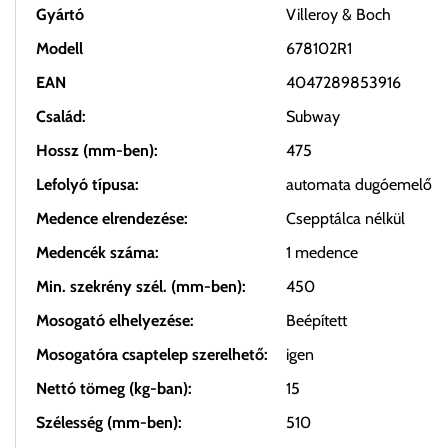
Gyártó
Villeroy & Boch
Modell
678102R1
EAN
4047289853916
Család:
Subway
Hossz (mm-ben):
475
Lefolyó típusa:
automata dugóemelő
Medence elrendezése:
Csepptálca nélkül
Medencék száma:
1 medence
Min. szekrény szél. (mm-ben):
450
Mosogató elhelyezése:
Beépített
Mosogatóra csaptelep szerelhető:
igen
Nettó tömeg (kg-ban):
15
Szélesség (mm-ben):
510