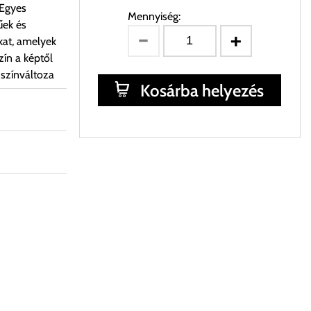
 Egyes
Mennyiség:
űek és
kat, amelyek
ín a képtől
 színváltoza
Kosárba helyezés