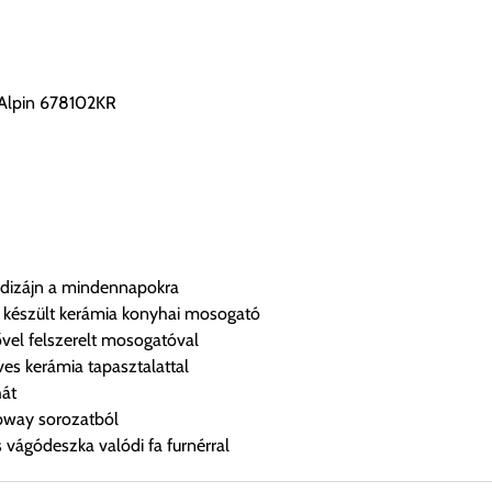
 Alpin 678102KR
t dizájn a mindennapokra
készült kerámia konyhai mosogató
vel felszerelt mosogatóval
s kerámia tapasztalattal
hát
bway sorozatból
 vágódeszka valódi fa furnérral