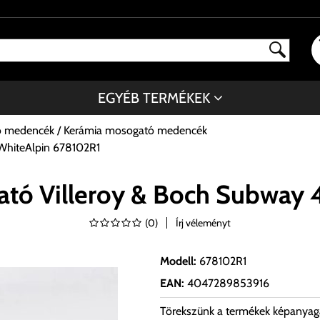
EGYÉB TERMÉKEK
ó medencék
Kerámia mosogató medencék
WhiteAlpin 678102R1
ató Villeroy & Boch Subway 
(
0
)
Írj véleményt
Modell
:
678102R1
EAN
:
4047289853916
Törekszünk a termékek képanyag