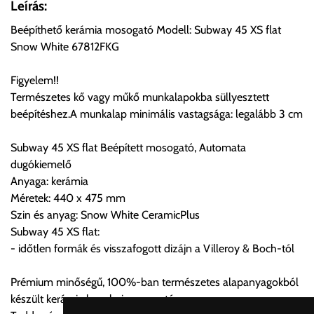
Leírás:
ingyenesen átvenni Budapesti Cégcsoportunk Stúdiójában
Beépíthető kerámia mosogató Modell: Subway 45 XS flat
előre egyeztetett időpontban.
Snow White 67812FKG
Cím:
1133 Budapest, Váci út 100.
Figyelem!!
Természetes kő vagy műkő munkalapokba süllyesztett
beépítéshez.A munkalap minimális vastagsága: legalább 3 cm
Szállítási díjak:
Az oldalunkon rendelés esetén, amennyiben szállítást is kér,
Subway 45 XS flat Beépített mosogató, Automata
úgy esetenként több lehetőséget ajánl fel a program. Kérjük, a
dugókiemelő
vásárolt árú figyelembevételével az önnek megfelelő szállítási
Anyaga: kerámia
költséget válassza ki.
Méretek: 440 x 475 mm
Amennyiben nem biztos választásában, vagy a program
Szin és anyag: Snow White CeramicPlus
automatikusan nem ajánl fel szállítási költséget, úgy válassza
Subway 45 XS flat:
a 0.- forintos szállítást, kollégáink megvizsgálják a vásárolt
- időtlen formák és visszafogott dizájn a Villeroy & Boch-tól
termék adatait, majd visszaigazolják a szállítás költségét.
Prémium minőségű, 100%-ban természetes alapanyagokból
Ingyenes szállítási lehetőség nincs!
készült kerámia konyhai mosogató
Egyes termékek súlyát a program nem ismeri, rendelés esetén