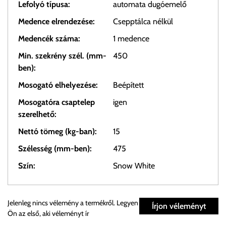
Lefolyó típusa:
automata dugóemelő
Medence elrendezése:
Csepptálca nélkül
Medencék száma:
1 medence
Min. szekrény szél. (mm-
450
ben):
Mosogató elhelyezése:
Beépített
Mosogatóra csaptelep
igen
szerelhető:
Nettó tömeg (kg-ban):
15
Szélesség (mm-ben):
475
Szín:
Snow White
Személyes átvétel:
Jelenleg nincs vélemény a termékről. Legyen
Írjon véleményt
Ön az első, aki véleményt ír
Önnek lehetősége van rendelését a beérkezést követően