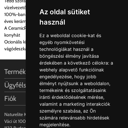
Tedd szórakoztatóvá a mosogatást a funkcionális
a központ igazolja vissza. Amennyiben a költséget az Ön által
vízelvezetővel felszerelt mosogatóval
gondoltnál magasabb értékben igazoljuk vissza, úgy a
Az oldal sütiket
100%-ban természetes alapanyagok és kézművesség 270
visszaigazolástól számított 24 órán belül a terméket
használ
éves kerámia tapasztalattal
lemondhatja, vagy kérheti a személyes átvételre való
A CeramicPlus könnyen gondozható, és tisztán tartja a
módosítását.
konyhát
Ez a weboldal cookie-kat és
Ocionális kiegészítők: Rozsdamentes acél akasztható tálca és
egyéb nyomkövetési
FIGYELEM!!
vágódeszka valódi fa furnérral
technológiákat használ a
KERÁMIA TERMÉKEK SZÁLLÍTATÁSA NEM, VAGY CSAK
böngészési élmény javítása
A MEGRENDELŐ KIFEJEZETT KÉRÉSÉRE ÉS
érdekében a következő célokra:
a
FELELŐSSÉGÉRE LEHETSÉGES!!
webhely alapvető funkcióinak
Termékinformációk
engedélyezése
,
hogy jobb
Egyéb leírások:
élményt nyújtsunk a weboldalon
,
Ügyfélszolgálat
termékeink és szolgáltatásaink
Budapesti szállítások:
iránti érdeklődésének mérése,
Fiók
1, Budapestre kért szállítás esetén az általános szállítás
valamint a marketing interakciók
helyett időre történő extra szállítás kérése is lehetséges
személyre szabása
,
az Ön
egyedi áron. A szállítás megbeszélt időablakban lehetőség
Naturelite Kft,
számára relevánsabb hirdetések
szerint 1 órás intervallumon belüli pontos időpont
Váci út 100.,
megjelenítése
.
megjelöléssel kérhető munkanapokon 09.00 - 15.00 között.