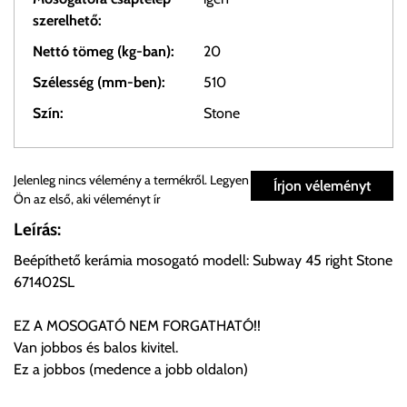
szerelhető:
Nettó tömeg (kg-ban):
20
Szélesség (mm-ben):
510
Szín:
Stone
Személyes átvétel:
Jelenleg nincs vélemény a termékről. Legyen
Írjon véleményt
Ön az első, aki véleményt ír
Önnek lehetősége van rendelését a beérkezést követően
Leírás:
ingyenesen átvenni Budapesti Cégcsoportunk Stúdiójában
Beépíthető kerámia mosogató modell: Subway 45 right Stone
előre egyeztetett időpontban.
671402SL
Cím:
1133 Budapest, Váci út 100.
EZ A MOSOGATÓ NEM FORGATHATÓ!!
Van jobbos és balos kivitel.
Ez a jobbos (medence a jobb oldalon)
Szállítási díjak:
Az oldalunkon rendelés esetén, amennyiben szállítást is kér,