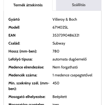
Szállítás
Termék áttekintés
Gyártó
Villeroy & Boch
Modell
671402SL
EAN
3537390486321
Család:
Subway
Hossz (mm-ben):
780
Lefolyó típusa:
automata dugóemelő
Medence elrendezése:
Nem forgatható
Medencék száma:
1 medence csepegtetővel
Min. szekrény szél. (mm-
450
ben):
Mosogató elhelyezése:
Beépített
Mosogatóra csaptelep
igen