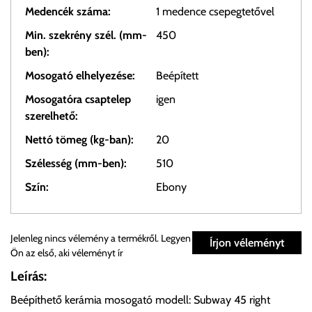
Medencék száma:
1 medence csepegtetővel
Min. szekrény szél. (mm-
450
ben):
Mosogató elhelyezése:
Beépített
Mosogatóra csaptelep
igen
szerelhető:
Nettó tömeg (kg-ban):
20
Szélesség (mm-ben):
510
Szín:
Ebony
Személyes átvétel:
Jelenleg nincs vélemény a termékről. Legyen
Írjon véleményt
Ön az első, aki véleményt ír
Önnek lehetősége van rendelését a beérkezést követően
Leírás:
ingyenesen átvenni Budapesti Cégcsoportunk Stúdiójában
Beépíthető kerámia mosogató modell: Subway 45 right
előre egyeztetett időpontban.