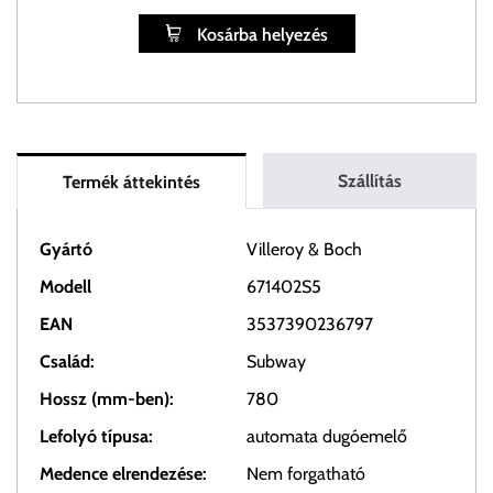
Kosárba helyezés
Szállítás
Termék áttekintés
Gyártó
Villeroy & Boch
Modell
671402S5
EAN
3537390236797
Család:
Subway
Hossz (mm-ben):
780
Lefolyó típusa:
automata dugóemelő
Medence elrendezése:
Nem forgatható