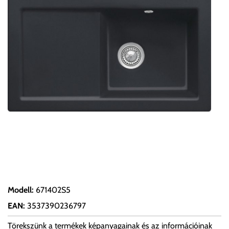
Modell
:
671402S5
EAN
:
3537390236797
Törekszünk a termékek képanyagainak és az információinak