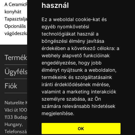
használ
A CeramicPlus könnyen gondozható, és tisztán tartja a
lemondhatja, vagy kérheti a személyes átvételre való
konyhát
módosítását.
Tapasztalja meg a Villeroy & Boch varázslatos dizájn világát
Ez a weboldal cookie-kat és
Opcionális iegészítők: Rozsdamentes acél akasztható tálca és
egyéb nyomkövetési
FIGYELEM!!
vágódeszka valódi fa furnérral
technológiákat használ a
KERÁMIA TERMÉKEK SZÁLLÍTATÁSA NEM, VAGY CSAK
böngészési élmény javítása
A MEGRENDELŐ KIFEJEZETT KÉRÉSÉRE ÉS
érdekében a következő célokra:
a
FELELŐSSÉGÉRE LEHETSÉGES!!
webhely alapvető funkcióinak
Termékinformációk
engedélyezése
,
hogy jobb
Egyéb leírások:
élményt nyújtsunk a weboldalon
,
Ügyfélszolgálat
termékeink és szolgáltatásaink
Budapesti szállítások:
Fiók
iránti érdeklődésének mérése,
1, Budapestre kért szállítás esetén az általános szállítás
valamint a marketing interakciók
helyett időre történő extra szállítás kérése is lehetséges
személyre szabása
,
az Ön
egyedi áron. A szállítás megbeszélt időablakban lehetőség
Naturelite Kft,
számára relevánsabb hirdetések
szerint 1 órás intervallumon belüli pontos időpont
Váci út 100.,
megjelenítése
.
megjelöléssel kérhető munkanapokon 09.00 - 15.00 között.
1133 Budapest,
A költséget a megrendeléskor rendelt termék/termékek,
Hungary,
valamint az ott megadott szállítási cím alapján a központ
OK
Telefonszám: +(36) 70-427-3837