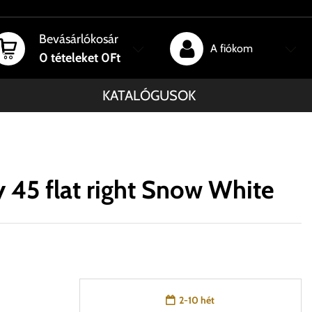
Bevásárlókosár
A fiókom
0
tételeket
0Ft
KATALÓGUSOK
45 flat right Snow White
2-10 hét