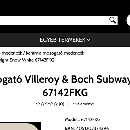
EGYÉB TERMÉKEK
ó medencék
Kerámia mosogató medencék
 right Snow White 67142FKG
gató Villeroy & Boch Subway 
67142FKG
(
0
)
Írj véleményt
Modell
:
67142FKG
EAN
:
4051202374396