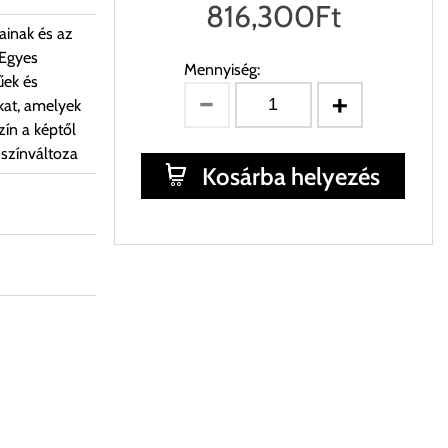
816,300
Ft
ainak és az
 Egyes
Mennyiség:
űek és
kat, amelyek
ín a képtől
 színváltoza
Kosárba helyezés