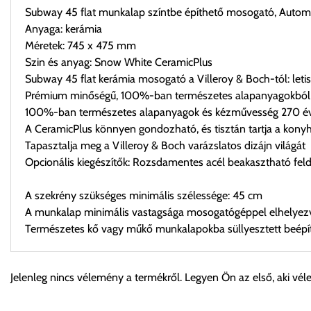
Subway 45 flat munkalap színtbe építhető mosogató, Auto
Anyaga: kerámia
Méretek: 745 x 475 mm
Szin és anyag: Snow White CeramicPlus
Subway 45 flat kerámia mosogató a Villeroy & Boch-tól: leti
Prémium minőségű, 100%-ban természetes alapanyagokból 
100%-ban természetes alapanyagok és kézművesség 270 éve
A CeramicPlus könnyen gondozható, és tisztán tartja a kony
Tapasztalja meg a Villeroy & Boch varázslatos dizájn világát
Opcionális kiegészítők: Rozsdamentes acél beakasztható feld
A szekrény szükséges minimális szélessége: 45 cm
A munkalap minimális vastagsága mosogatógéppel elhelyezv
Természetes kő vagy műkő munkalapokba süllyesztett beépí
Személyes átvétel:
Jelenleg nincs vélemény a termékről. Legyen Ön az első, aki vél
Önnek lehetősége van rendelését a beérkezést követően ingyen