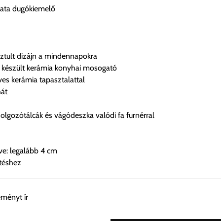
mata dugókiemelő
sztult dizájn a mindennapokra
készült kerámia konyhai mosogató
s kerámia tapasztalattal
hát
olgozótálcák és vágódeszka valódi fa furnérral
e: legalább 4 cm
téshez
eményt ír
esen átvenni Budapesti Cégcsoportunk Stúdiójában előre egyeztet