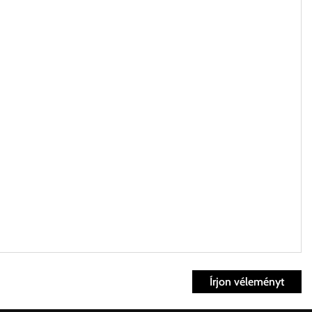
Írjon véleményt
ett időpontban.