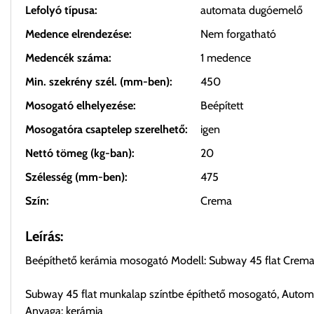
Lefolyó típusa:
automata dugóemelő
Medence elrendezése:
Nem forgatható
Medencék száma:
1 medence
Min. szekrény szél. (mm-ben):
450
Mosogató elhelyezése:
Beépített
Mosogatóra csaptelep szerelhető:
igen
Nettó tömeg (kg-ban):
20
Szélesség (mm-ben):
475
Szín:
Crema
Leírás:
Beépíthető kerámia mosogató Modell: Subway 45 flat Crem
Subway 45 flat munkalap színtbe építhető mosogató, Auto
Anyaga: kerámia