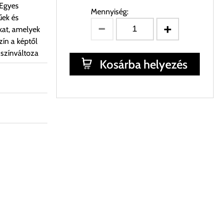
 Egyes
Mennyiség:
űek és
kat, amelyek
ín a képtől
 színváltoza
Kosárba helyezés