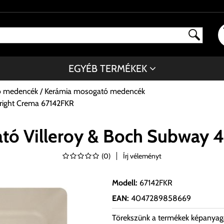
EGYÉB TERMÉKEK
ó medencék
Kerámia mosogató medencék
 right Crema 67142FKR
ó Villeroy & Boch Subway 4
(
0
)
Írj véleményt
Modell
:
67142FKR
EAN
:
4047289858669
Törekszünk a termékek képanyag