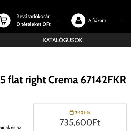
Bevásárlókosár
A fiókom
0
tételeket
0Ft
KATALÓGUSOK
5 flat right Crema 67142FKR
2-10 hét
735,600
Ft
ainak és az