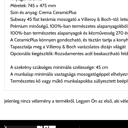
Méretek: 745 x 475 mm
Szin és anyag: Crema CeramicPlus
Subway 45 flat kerámia mosogató a Villeroy & Boch-tól: leti
Prémium minőségű, 100%-ban természetes alapanyagokból 
100%-ban természetes alapanyagok és kézművesség 270 éve
A CeramicPlus könnyen gondozható, és tisztán tartja a kony
Tapasztalja meg a Villeroy & Boch varázslatos dizájn világát
Opcionális kiegészítők: Rozsdamentes acél beakasztható feld
A szekrény szükséges minimális szélessége: 45 cm
A munkalap minimális vastagsága mosogatógéppel elhelyezv
Természetes kő vagy műkő munkalapokba süllyesztett beépí
Személyes átvétel:
Jelenleg nincs vélemény a termékről. Legyen Ön az első, aki vél
Önnek lehetősége van rendelését a beérkezést követően ingyen
Cím:
1133 Budapest, Váci út 100.