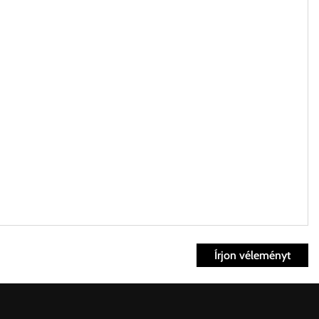
Írjon véleményt
ett időpontban.