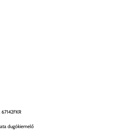
a 67142FKR
mata dugókiemelő