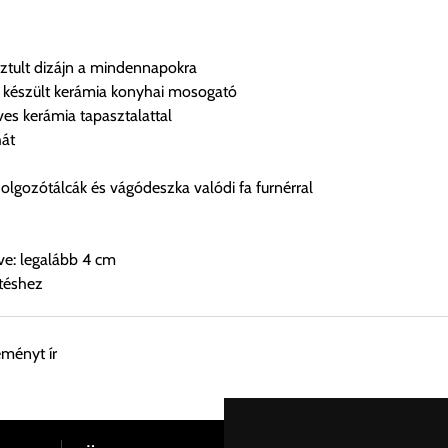
sztult dizájn a mindennapokra
készült kerámia konyhai mosogató
s kerámia tapasztalattal
hát
olgozótálcák és vágódeszka valódi fa furnérral
e: legalább 4 cm
téshez
eményt ír
esen átvenni Budapesti Cégcsoportunk Stúdiójában előre egyeztet