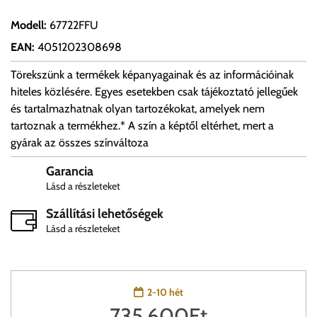
Modell
:
67722FFU
EAN
:
4051202308698
Törekszünk a termékek képanyagainak és az információinak
hiteles közlésére. Egyes esetekben csak tájékoztató jellegűek
és tartalmazhatnak olyan tartozékokat, amelyek nem
tartoznak a termékhez.* A szín a képtől eltérhet, mert a
gyárak az összes színváltoza
Garancia
Lásd a részleteket
Szállítási lehetőségek
Lásd a részleteket
2-10 hét
735,600
Ft