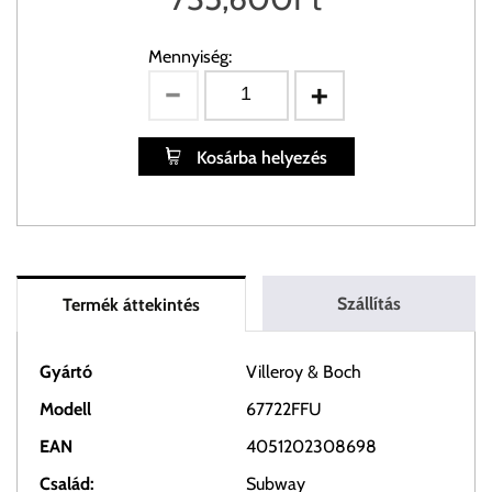
Mennyiség:
Kosárba helyezés
Szállítás
Termék áttekintés
Gyártó
Villeroy & Boch
Modell
67722FFU
EAN
4051202308698
Család:
Subway