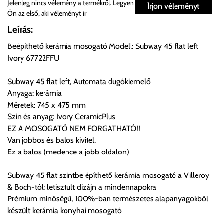
Személyes átvétel:
Jelenleg nincs vélemény a termékről. Legyen
Írjon véleményt
Ön az első, aki véleményt ír
Önnek lehetősége van rendelését a beérkezést követően
Leírás:
ingyenesen átvenni Budapesti Cégcsoportunk Stúdiójában
Beépíthető kerámia mosogató Modell: Subway 45 flat left
előre egyeztetett időpontban.
Ivory 67722FFU
Cím:
1133 Budapest, Váci út 100.
Subway 45 flat left, Automata dugókiemelő
Anyaga: kerámia
Méretek: 745 x 475 mm
Szállítási díjak:
Szin és anyag: Ivory CeramicPlus
Az oldalunkon rendelés esetén, amennyiben szállítást is kér,
EZ A MOSOGATÓ NEM FORGATHATÓ!!
úgy esetenként több lehetőséget ajánl fel a program. Kérjük, a
Van jobbos és balos kivitel.
vásárolt árú figyelembevételével az önnek megfelelő szállítási
Ez a balos (medence a jobb oldalon)
költséget válassza ki.
Amennyiben nem biztos választásában, vagy a program
Subway 45 flat szintbe építhető kerámia mosogató a Villeroy
automatikusan nem ajánl fel szállítási költséget, úgy válassza
& Boch-tól: letisztult dizájn a mindennapokra
a 0.- forintos szállítást, kollégáink megvizsgálják a vásárolt
Prémium minőségű, 100%-ban természetes alapanyagokból
termék adatait, majd visszaigazolják a szállítás költségét.
készült kerámia konyhai mosogató