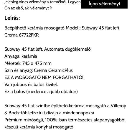
Személyes átvétel:
Jelenleg nincs vélemény a termékről. Legyen
Írjon véleményt
Ön az első, aki véleményt ír
Önnek lehetősége van rendelését a beérkezést követően
Leírás:
ingyenesen átvenni Budapesti Cégcsoportunk Stúdiójában
Beépíthető kerámia mosogató Modell: Subway 45 flat left
előre egyeztetett időpontban.
Crema 67722FKR
Cím:
1133 Budapest, Váci út 100.
Subway 45 flat left, Automata dugókiemelő
Anyaga: kerámia
Méretek: 745 x 475 mm
Szállítási díjak:
Szin és anyag: Crema CeramicPlus
Az oldalunkon rendelés esetén, amennyiben szállítást is kér,
EZ A MOSOGATÓ NEM FORGATHATÓ!!
úgy esetenként több lehetőséget ajánl fel a program. Kérjük, a
Van jobbos és balos kivitel.
vásárolt árú figyelembevételével az önnek megfelelő szállítási
Ez a balos (medence a jobb oldalon)
költséget válassza ki.
Amennyiben nem biztos választásában, vagy a program
Subway 45 flat szintbe építhető kerámia mosogató a Villeroy
automatikusan nem ajánl fel szállítási költséget, úgy válassza
& Boch-tól: letisztult dizájn a mindennapokra
a 0.- forintos szállítást, kollégáink megvizsgálják a vásárolt
Prémium minőségű, 100%-ban természetes alapanyagokból
termék adatait, majd visszaigazolják a szállítás költségét.
készült kerámia konyhai mosogató