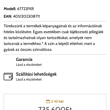
Modell
:
67722FKR
EAN
:
4051202308711
Törekszünk a termékek képanyagainak és az információinak
hiteles közlésére. Egyes esetekben csak tájékoztató jellegűek
és tartalmazhatnak olyan tartozékokat, amelyek nem
tartoznak a termékhez.* A szín a képtől eltérhet, mert a
gyárak az összes színváltoza
Garancia
Lásd a részleteket
Szállítási lehetőségek
Lásd a részleteket
2-10 hét
735,600
Ft