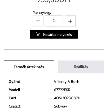
Mennyiség:
Kosárba helyezés
Szállítás
Termék áttekintés
Gyártó
Villeroy & Boch
Modell
67722FKR
EAN
4051202308711
Család:
Subway