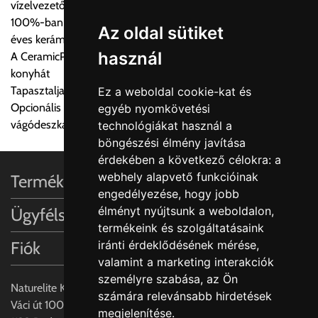
vízelvezetővel felszerelt mosogatóval
a központ igazolja vissza. Amennyiben a költséget az Ön által
100%-ban természetes alapanyagok és kézművesség 270
gondoltnál magasabb értékben igazoljuk vissza, úgy a
Az oldal sütiket
éves kerámia tapasztalattal
visszaigazolástól számított 24 órán belül a terméket
használ
A CeramicPlus könnyen gondozható, és tisztán tartja a
lemondhatja, vagy kérheti a személyes átvételre való
konyhát
módosítását.
Tapasztalja meg a Villeroy & Boch varázslatos dizájn világát
Ez a weboldal cookie-kat és
Opcionális iegészítők: Rozsdamentes acél akasztható tálca és
egyéb nyomkövetési
FIGYELEM!!
vágódeszka valódi fa furnérral
technológiákat használ a
KERÁMIA TERMÉKEK SZÁLLÍTATÁSA NEM, VAGY CSAK
böngészési élmény javítása
A MEGRENDELŐ KIFEJEZETT KÉRÉSÉRE ÉS
érdekében a következő célokra:
a
FELELŐSSÉGÉRE LEHETSÉGES!!
webhely alapvető funkcióinak
Termékinformációk
engedélyezése
,
hogy jobb
Egyéb leírások:
élményt nyújtsunk a weboldalon
,
Ügyfélszolgálat
termékeink és szolgáltatásaink
Budapesti szállítások:
Fiók
iránti érdeklődésének mérése,
1, Budapestre kért szállítás esetén az általános szállítás
valamint a marketing interakciók
helyett időre történő extra szállítás kérése is lehetséges
személyre szabása
,
az Ön
egyedi áron. A szállítás megbeszélt időablakban lehetőség
Naturelite Kft,
számára relevánsabb hirdetések
szerint 1 órás intervallumon belüli pontos időpont
Váci út 100.,
megjelenítése
.
megjelöléssel kérhető munkanapokon 09.00 - 15.00 között.