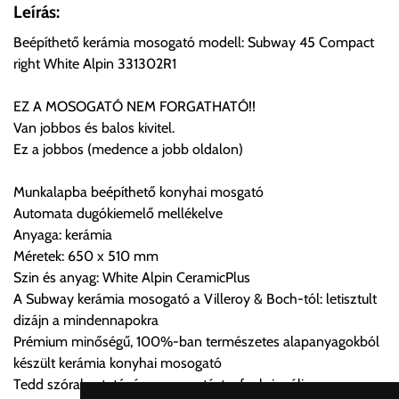
Önnek lehetősége van rendelését a beérkezést követően
Leírás:
ingyenesen átvenni Budapesti Cégcsoportunk Stúdiójában
Beépíthető kerámia mosogató modell: Subway 45 Compact
előre egyeztetett időpontban.
right White Alpin 331302R1
Cím:
1133 Budapest, Váci út 100.
EZ A MOSOGATÓ NEM FORGATHATÓ!!
Van jobbos és balos kivitel.
Ez a jobbos (medence a jobb oldalon)
Szállítási díjak:
Az oldalunkon rendelés esetén, amennyiben szállítást is kér,
Munkalapba beépíthető konyhai mosgató
úgy esetenként több lehetőséget ajánl fel a program. Kérjük, a
Automata dugókiemelő mellékelve
vásárolt árú figyelembevételével az önnek megfelelő szállítási
Anyaga: kerámia
költséget válassza ki.
Méretek: 650 x 510 mm
Amennyiben nem biztos választásában, vagy a program
Szin és anyag: White Alpin CeramicPlus
automatikusan nem ajánl fel szállítási költséget, úgy válassza
A Subway kerámia mosogató a Villeroy & Boch-tól: letisztult
a 0.- forintos szállítást, kollégáink megvizsgálják a vásárolt
dizájn a mindennapokra
termék adatait, majd visszaigazolják a szállítás költségét.
Prémium minőségű, 100%-ban természetes alapanyagokból
készült kerámia konyhai mosogató
Ingyenes szállítási lehetőség nincs!
Tedd szórakoztatóvá a mosogatást a funkcionális
Egyes termékek súlyát a program nem ismeri, rendelés esetén