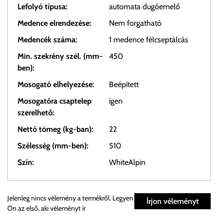
Lefolyó típusa:
automata dugóemelő
Medence elrendezése:
Nem forgatható
Medencék száma:
1 medence félcseptálcás
Min. szekrény szél. (mm-
450
ben):
Mosogató elhelyezése:
Beépített
Mosogatóra csaptelep
igen
szerelhető:
Nettó tömeg (kg-ban):
22
Szélesség (mm-ben):
510
Szín:
WhiteAlpin
Személyes átvétel:
Jelenleg nincs vélemény a termékről. Legyen
Írjon véleményt
Ön az első, aki véleményt ír