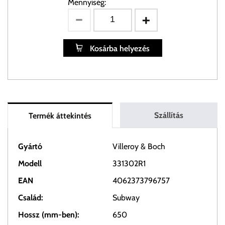
Mennyiség:
Kosárba helyezés
Szállítás
Termék áttekintés
Gyártó
Villeroy & Boch
Modell
331302R1
EAN
4062373796757
Család:
Subway
Hossz (mm-ben):
650