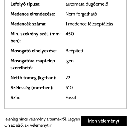
Lefolyó típusa:
automata dugóemelő
Medence elrendezése:
Nem forgatható
Medencék száma:
1 medence félcseptálcás
Min. szekrény szél. (mm-
450
ben):
Mosogató elhelyezése:
Beépített
Mosogatóra csaptelep
igen
szerelhető:
Nettó tömeg (kg-ban):
22
Szélesség (mm-ben):
510
Szín:
Fossil
Személyes átvétel:
Jelenleg nincs vélemény a termékről. Legyen
Írjon véleményt
Ön az első, aki véleményt ír