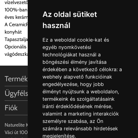
vízelvezetővel felszerelt mosogatóval
a központ igazolja vissza. Amennyiben a költséget az Ön által
100%-ban természetes alapanyagok és kézművesség 270
gondoltnál magasabb értékben igazoljuk vissza, úgy a
Az oldal sütiket
éves kerámia tapasztalattal
visszaigazolástól számított 24 órán belül a terméket
használ
A CeramicPlus könnyen gondozható, és tisztán tartja a
lemondhatja, vagy kérheti a személyes átvételre való
konyhát
módosítását.
Tapasztalja meg a Villeroy & Boch varázslatos dizájn világát
Ez a weboldal cookie-kat és
Opcionális iegészítők: Rozsdamentes acél akasztható tálca és
egyéb nyomkövetési
FIGYELEM!!
vágódeszka valódi fa furnérral
technológiákat használ a
KERÁMIA TERMÉKEK SZÁLLÍTATÁSA NEM, VAGY CSAK
böngészési élmény javítása
A MEGRENDELŐ KIFEJEZETT KÉRÉSÉRE ÉS
érdekében a következő célokra:
a
FELELŐSSÉGÉRE LEHETSÉGES!!
webhely alapvető funkcióinak
Termékinformációk
engedélyezése
,
hogy jobb
Egyéb leírások:
élményt nyújtsunk a weboldalon
,
Ügyfélszolgálat
termékeink és szolgáltatásaink
Budapesti szállítások:
iránti érdeklődésének mérése,
Fiók
1, Budapestre kért szállítás esetén az általános szállítás
valamint a marketing interakciók
helyett időre történő extra szállítás kérése is lehetséges
személyre szabása
,
az Ön
egyedi áron. A szállítás megbeszélt időablakban lehetőség
Naturelite Kft,
számára relevánsabb hirdetések
szerint 1 órás intervallumon belüli pontos időpont
Váci út 100.,
megjelenítése
.
megjelöléssel kérhető munkanapokon 09.00 - 15.00 között.