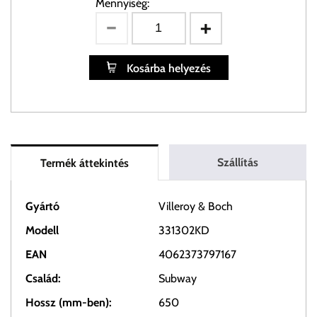
Mennyiség:
Kosárba helyezés
Szállítás
Termék áttekintés
Gyártó
Villeroy & Boch
Modell
331302KD
EAN
4062373797167
Család:
Subway
Hossz (mm-ben):
650