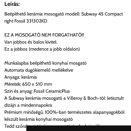
Önnek lehetősége van rendelését a beérkezést követően
Leírás:
ingyenesen átvenni Budapesti Cégcsoportunk Stúdiójában
Beépíthető kerámia mosogató modell: Subway 45 Compact
előre egyeztetett időpontban.
right Fossil 331302KD
Cím:
1133 Budapest, Váci út 100.
EZ A MOSOGATÓ NEM FORGATHATÓ!!
Van jobbos és balos kivitel.
Ez a jobbos (medence a jobb oldalon)
Szállítási díjak:
Az oldalunkon rendelés esetén, amennyiben szállítást is kér,
Munkalapba beépíthető konyhai mosgató
úgy esetenként több lehetőséget ajánl fel a program. Kérjük, a
Automata dugókiemelő mellékelve
vásárolt árú figyelembevételével az önnek megfelelő szállítási
Anyaga: kerámia
költséget válassza ki.
Méretek: 650 x 510 mm
Amennyiben nem biztos választásában, vagy a program
Szin és anyag: Fossil CeramicPlus
automatikusan nem ajánl fel szállítási költséget, úgy válassza
A Subway kerámia mosogató a Villeroy & Boch-tól: letisztult
a 0.- forintos szállítást, kollégáink megvizsgálják a vásárolt
dizájn a mindennapokra
termék adatait, majd visszaigazolják a szállítás költségét.
Prémium minőségű, 100%-ban természetes alapanyagokból
készült kerámia konyhai mosogató
Ingyenes szállítási lehetőség nincs!
Tedd szórakoztatóvá a mosogatást a funkcionális
Egyes termékek súlyát a program nem ismeri, rendelés esetén