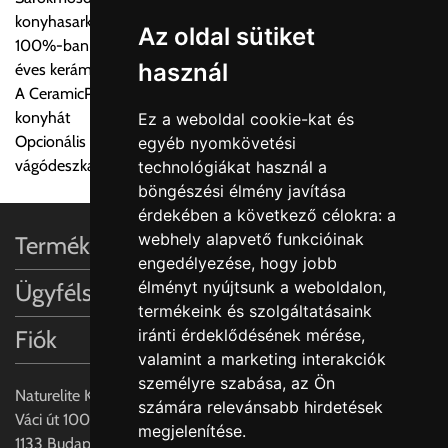
termék adatait, majd visszaigazolják a szállítás költségét.
konyhasarkokhoz
Az oldal sütiket
100%-ban természetes alapanyagok és kézművesség 270
Ingyenes szállítási lehetőség nincs!
használ
éves kerámia tapasztalattal
Egyes termékek súlyát a program nem ismeri, rendelés esetén
A CeramicPlus könnyen gondozható, és tisztán tartja a
a központ igazolja vissza. Amennyiben a költséget az Ön által
konyhát
Ez a weboldal cookie-kat és
gondoltnál magasabb értékben igazoljuk vissza, úgy a
Opcionális iegészítők: Rozsdamentes acél akasztható tálca és
egyéb nyomkövetési
visszaigazolástól számított 24 órán belül a terméket
vágódeszka valódi fa furnérral
technológiákat használ a
lemondhatja, vagy kérheti a személyes átvételre való
böngészési élmény javítása
módosítását.
érdekében a következő célokra:
a
webhely alapvető funkcióinak
Termékinformációk
FIGYELEM!!
engedélyezése
,
hogy jobb
KERÁMIA TERMÉKEK SZÁLLÍTATÁSA NEM, VAGY CSAK
élményt nyújtsunk a weboldalon
,
Ügyfélszolgálat
A MEGRENDELŐ KIFEJEZETT KÉRÉSÉRE ÉS
termékeink és szolgáltatásaink
FELELŐSSÉGÉRE LEHETSÉGES!!
Fiók
iránti érdeklődésének mérése,
valamint a marketing interakciók
Egyéb leírások:
személyre szabása
,
az Ön
Naturelite Kft,
számára relevánsabb hirdetések
Budapesti szállítások:
Váci út 100.,
megjelenítése
.
1, Budapestre kért szállítás esetén az általános szállítás
1133 Budapest,