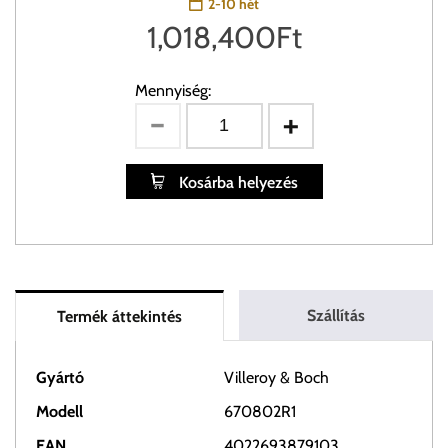
2-10 hét
1,018,400
Ft
Mennyiség:
Kosárba helyezés
Szállítás
Termék áttekintés
Gyártó
Villeroy & Boch
Modell
670802R1
EAN
4022693879103