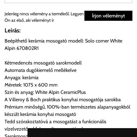
Személyes átvétel:
Jelenleg nincs vélemény a termékről. Legyen
Írjon véleményt
Ön az első, aki véleményt ír
Önnek lehetősége van rendelését a beérkezést követően
Leírás:
ingyenesen átvenni Budapesti Cégcsoportunk Stúdiójában
Beépíthető kerámia mosogató modell: Solo corner White
előre egyeztetett időpontban.
Alpin 670802R1
Cím:
1133 Budapest, Váci út 100.
Kétmedencés mosogató sarokmodell
Automata dugókiemelő mellékelve
Anyaga: kerámia
Szállítási díjak:
Méretek: 1075 x 600 mm
Az oldalunkon rendelés esetén, amennyiben szállítást is kér,
Szin és anyag: White Alpin CeramicPlus
úgy esetenként több lehetőséget ajánl fel a program. Kérjük, a
A Villeroy & Boch praktikus konyhai mosogatója sarokba
vásárolt árú figyelembevételével az önnek megfelelő szállítási
Prémium minőségű, 100%-ban természetes alapanyagokból
költséget válassza ki.
készült kerámia konyhai mosogató
Amennyiben nem biztos választásában, vagy a program
Tedd szórakoztatóvá a mosogatást a funkcionális
automatikusan nem ajánl fel szállítási költséget, úgy válassza
vízelvezetővel felszerelt mosogatóval
a 0.- forintos szállítást, kollégáink megvizsgálják a vásárolt
Sarokmosdók: funkcionális hozzáadott érték a