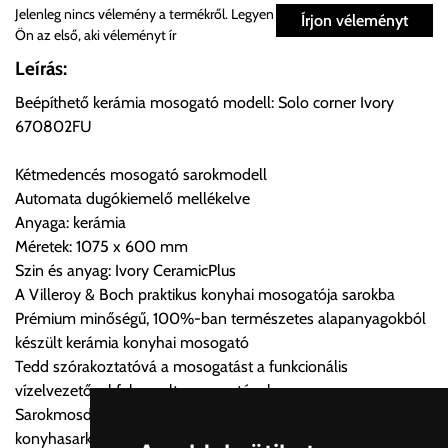
Személyes átvétel:
Jelenleg nincs vélemény a termékről. Legyen
Írjon véleményt
Ön az első, aki véleményt ír
Önnek lehetősége van rendelését a beérkezést követően
Leírás:
ingyenesen átvenni Budapesti Cégcsoportunk Stúdiójában
Beépíthető kerámia mosogató modell: Solo corner Ivory
előre egyeztetett időpontban.
670802FU
Cím:
1133 Budapest, Váci út 100.
Kétmedencés mosogató sarokmodell
Automata dugókiemelő mellékelve
Anyaga: kerámia
Szállítási díjak:
Méretek: 1075 x 600 mm
Az oldalunkon rendelés esetén, amennyiben szállítást is kér,
Szin és anyag: Ivory CeramicPlus
úgy esetenként több lehetőséget ajánl fel a program. Kérjük, a
A Villeroy & Boch praktikus konyhai mosogatója sarokba
vásárolt árú figyelembevételével az önnek megfelelő szállítási
Prémium minőségű, 100%-ban természetes alapanyagokból
költséget válassza ki.
készült kerámia konyhai mosogató
Amennyiben nem biztos választásában, vagy a program
Tedd szórakoztatóvá a mosogatást a funkcionális
automatikusan nem ajánl fel szállítási költséget, úgy válassza
vízelvezetővel felszerelt mosogatóval
a 0.- forintos szállítást, kollégáink megvizsgálják a vásárolt
Sarokmosdók: funkcionális hozzáadott érték a
termék adatait, majd visszaigazolják a szállítás költségét.
konyhasarkokhoz