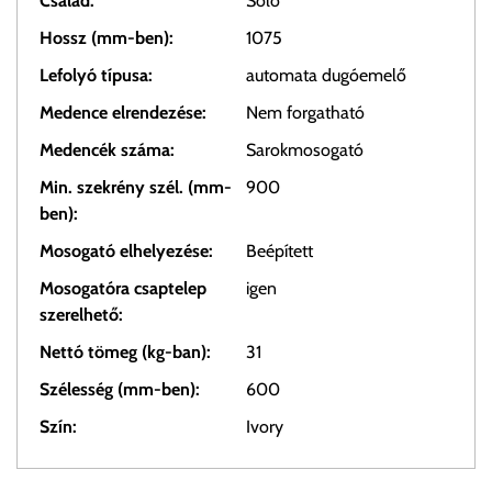
Család:
Solo
Hossz (mm-ben):
1075
Lefolyó típusa:
automata dugóemelő
Medence elrendezése:
Nem forgatható
Medencék száma:
Sarokmosogató
Min. szekrény szél. (mm-
900
ben):
Mosogató elhelyezése:
Beépített
Mosogatóra csaptelep
igen
szerelhető:
Nettó tömeg (kg-ban):
31
Szélesség (mm-ben):
600
Szín:
Ivory