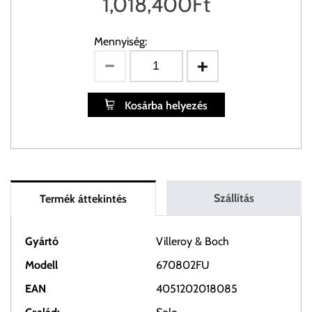
1,018,400
Ft
Mennyiség:
Kosárba helyezés
Szállítás
Termék áttekintés
Gyártó
Villeroy & Boch
Modell
670802FU
EAN
4051202018085