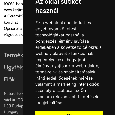
Az oldal sütiket
100%-ban természetes alapanyagok és kézművesség 270
Ingyenes szállítási lehetőség nincs!
használ
éves kerámia tapasztalattal
Egyes termékek súlyát a program nem ismeri, rendelés esetén
A CeramicPlus könnyen gondozható, és tisztán tartja a
a központ igazolja vissza. Amennyiben a költséget az Ön által
konyhát
Ez a weboldal cookie-kat és
gondoltnál magasabb értékben igazoljuk vissza, úgy a
Opcionális iegészítők: Rozsdamentes acél akasztható tálca és
egyéb nyomkövetési
visszaigazolástól számított 24 órán belül a terméket
vágódeszka valódi fa furnérral
technológiákat használ a
lemondhatja, vagy kérheti a személyes átvételre való
böngészési élmény javítása
módosítását.
érdekében a következő célokra:
a
webhely alapvető funkcióinak
Termékinformációk
FIGYELEM!!
engedélyezése
,
hogy jobb
KERÁMIA TERMÉKEK SZÁLLÍTATÁSA NEM, VAGY CSAK
élményt nyújtsunk a weboldalon
,
Ügyfélszolgálat
A MEGRENDELŐ KIFEJEZETT KÉRÉSÉRE ÉS
termékeink és szolgáltatásaink
FELELŐSSÉGÉRE LEHETSÉGES!!
Fiók
iránti érdeklődésének mérése,
valamint a marketing interakciók
Egyéb leírások:
személyre szabása
,
az Ön
Naturelite Kft,
számára relevánsabb hirdetések
Budapesti szállítások:
Váci út 100.,
megjelenítése
.
1, Budapestre kért szállítás esetén az általános szállítás
1133 Budapest,
helyett időre történő extra szállítás kérése is lehetséges
Hungary,