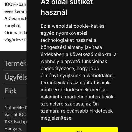
Az oldal sütiket
100%-ban természetes alapanyagok és kézművesség 270
Ingyenes szállítási lehetőség nincs!
használ
éves kerámia tapasztalattal
Egyes termékek súlyát a program nem ismeri, rendelés esetén
A CeramicPlus könnyen gondozható, és tisztán tartja a
a központ igazolja vissza. Amennyiben a költséget az Ön által
konyhát
Ez a weboldal cookie-kat és
gondoltnál magasabb értékben igazoljuk vissza, úgy a
Ocionális kiegészítők: Rozsdamentes acél akasztható tálca és
egyéb nyomkövetési
visszaigazolástól számított 24 órán belül a terméket
vágódeszka valódi fa furnérral
technológiákat használ a
lemondhatja, vagy kérheti a személyes átvételre való
böngészési élmény javítása
módosítását.
érdekében a következő célokra:
a
webhely alapvető funkcióinak
Termékinformációk
FIGYELEM!!
engedélyezése
,
hogy jobb
KERÁMIA TERMÉKEK SZÁLLÍTATÁSA NEM, VAGY CSAK
élményt nyújtsunk a weboldalon
,
Ügyfélszolgálat
A MEGRENDELŐ KIFEJEZETT KÉRÉSÉRE ÉS
termékeink és szolgáltatásaink
FELELŐSSÉGÉRE LEHETSÉGES!!
Fiók
iránti érdeklődésének mérése,
valamint a marketing interakciók
Egyéb leírások:
személyre szabása
,
az Ön
Naturelite Kft,
számára relevánsabb hirdetések
Budapesti szállítások:
Váci út 100.,
megjelenítése
.
1, Budapestre kért szállítás esetén az általános szállítás
1133 Budapest,
helyett időre történő extra szállítás kérése is lehetséges
Hungary,