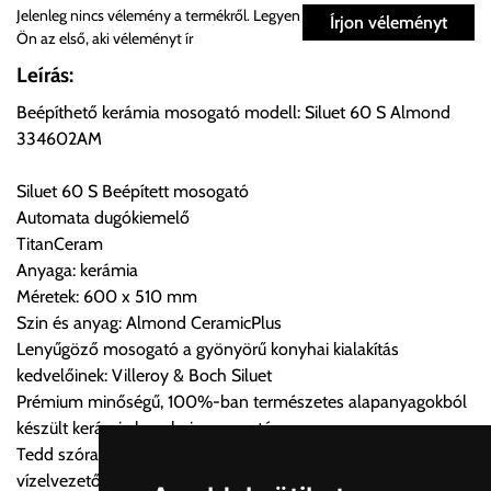
Személyes átvétel:
Jelenleg nincs vélemény a termékről. Legyen
Írjon véleményt
Ön az első, aki véleményt ír
Önnek lehetősége van rendelését a beérkezést követően
Leírás:
ingyenesen átvenni Budapesti Cégcsoportunk Stúdiójában
Beépíthető kerámia mosogató modell: Siluet 60 S Almond
előre egyeztetett időpontban.
334602AM
Cím:
1133 Budapest, Váci út 100.
Siluet 60 S Beépített mosogató
Automata dugókiemelő
TitanCeram
Szállítási díjak:
Anyaga: kerámia
Az oldalunkon rendelés esetén, amennyiben szállítást is kér,
Méretek: 600 x 510 mm
úgy esetenként több lehetőséget ajánl fel a program. Kérjük, a
Szin és anyag: Almond CeramicPlus
vásárolt árú figyelembevételével az önnek megfelelő szállítási
Lenyűgöző mosogató a gyönyörű konyhai kialakítás
költséget válassza ki.
kedvelőinek: Villeroy & Boch Siluet
Amennyiben nem biztos választásában, vagy a program
Prémium minőségű, 100%-ban természetes alapanyagokból
automatikusan nem ajánl fel szállítási költséget, úgy válassza
készült kerámia konyhai mosogató
a 0.- forintos szállítást, kollégáink megvizsgálják a vásárolt
Tedd szórakoztatóvá a mosogatást a funkcionális
termék adatait, majd visszaigazolják a szállítás költségét.
vízelvezetővel felszerelt mosogatóval