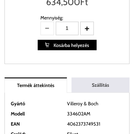
634,500
Ft
Mennyiség:
Kosárba helyezés
Szállítás
Termék áttekintés
Gyártó
Villeroy & Boch
Modell
334602AM
EAN
4062373749531