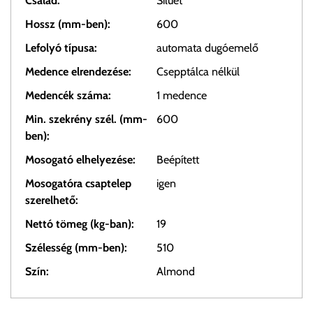
Család:
Siluet
Hossz (mm-ben):
600
Lefolyó típusa:
automata dugóemelő
Medence elrendezése:
Csepptálca nélkül
Medencék száma:
1 medence
Min. szekrény szél. (mm-
600
ben):
Mosogató elhelyezése:
Beépített
Mosogatóra csaptelep
igen
szerelhető:
Nettó tömeg (kg-ban):
19
Szélesség (mm-ben):
510
Szín:
Almond