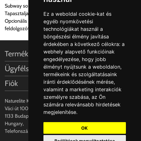
Subway sorozatból
lemondhatja, vagy kérheti a személyes átvételre való
Tapasztalja meg a Villeroy & Boch varázslatos dizájn világát
Ez a weboldal cookie-kat és
módosítását.
Opcionális kiegészítők: Rozsdamentes acél beakasztható
egyéb nyomkövetési
feldolgozótálcák és vágódeszka valódi fa furnérral
technológiákat használ a
FIGYELEM!!
böngészési élmény javítása
KERÁMIA TERMÉKEK SZÁLLÍTATÁSA NEM, VAGY CSAK
érdekében a következő célokra:
a
A MEGRENDELŐ KIFEJEZETT KÉRÉSÉRE ÉS
webhely alapvető funkcióinak
Termékinformációk
FELELŐSSÉGÉRE LEHETSÉGES!!
engedélyezése
,
hogy jobb
élményt nyújtsunk a weboldalon
,
Ügyfélszolgálat
Egyéb leírások:
termékeink és szolgáltatásaink
Fiók
iránti érdeklődésének mérése,
Budapesti szállítások:
valamint a marketing interakciók
1, Budapestre kért szállítás esetén az általános szállítás
személyre szabása
,
az Ön
helyett időre történő extra szállítás kérése is lehetséges
Naturelite Kft,
számára relevánsabb hirdetések
egyedi áron. A szállítás megbeszélt időablakban lehetőség
Váci út 100.,
megjelenítése
.
szerint 1 órás intervallumon belüli pontos időpont
1133 Budapest,
megjelöléssel kérhető munkanapokon 09.00 - 15.00 között.
Hungary,
A költséget a megrendeléskor rendelt termék/termékek,
OK
Telefonszám: +(36) 70-427-3837
valamint az ott megadott szállítási cím alapján a központ
Beállítások megváltoztatása