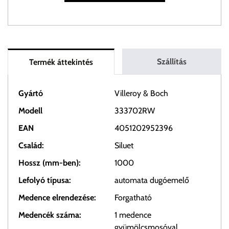
Szállítás
Termék áttekintés
Gyártó
Villeroy & Boch
Modell
333702RW
EAN
4051202952396
Család:
Siluet
Hossz (mm-ben):
1000
Lefolyó típusa:
automata dugóemelő
Medence elrendezése:
Forgatható
Medencék száma:
1 medence
gyümölcsmosóval,