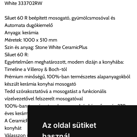
White 333702RW
Cím:
1133 Budapest, Váci út 100.
Siluet 60 R beépített mosogató, gyümölcsmosóval és
Automata dugókiemelő
Anyaga: kerámia
Szállítási díjak:
Méretek: 1000 x 510 mm
Az oldalunkon rendelés esetén, amennyiben szállítást is kér,
Szin és anyag: Stone White CeramicPlus
úgy esetenként több lehetőséget ajánl fel a program. Kérjük, a
Siluet 60 R:
vásárolt árú figyelembevételével az önnek megfelelő szállítási
Egyértelműen meghatározott, modern dizájn a konyhába:
költséget válassza ki.
Timeline a Villeroy & Boch-tól
Amennyiben nem biztos választásában, vagy a program
Prémium minőségű, 100%-ban természetes alapanyagokból
automatikusan nem ajánl fel szállítási költséget, úgy válassza
készült kerámia konyhai mosogató
a 0.- forintos szállítást, kollégáink megvizsgálják a vásárolt
Tedd szórakoztatóvá a mosogatást a funkcionális
termék adatait, majd visszaigazolják a szállítás költségét.
vízelvezetővel felszerelt mosogatóval
100%-ban természetes alapanyagok és kézművesség 270
Ingyenes szállítási lehetőség nincs!
éves kerámia tapasztalattal
Egyes termékek súlyát a program nem ismeri, rendelés esetén
A CeramicPlus könnyen gondozható, és tisztán tartja a
a központ igazolja vissza. Amennyiben a költséget az Ön által
Az oldal sütiket
konyhát
gondoltnál magasabb értékben igazoljuk vissza, úgy a
használ
Válasszon színes mosogatót konyhájába a Timeline vagy
visszaigazolástól számított 24 órán belül a terméket