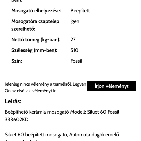
Mosogató elhelyezése:
Beépített
Mosogatóra csaptelep
igen
szerelhető:
Nettó tömeg (kg-ban):
27
Szélesség (mm-ben):
510
Szín:
Fossil
Személyes átvétel:
Jelenleg nincs vélemény a termékről. Legyen
Írjon véleményt
Ön az első, aki véleményt ír
Önnek lehetősége van rendelését a beérkezést követően
Leírás:
ingyenesen átvenni Budapesti Cégcsoportunk Stúdiójában
Beépíthető kerámia mosogató Modell: Siluet 60 Fossil
előre egyeztetett időpontban.
333602KD
Cím:
1133 Budapest, Váci út 100.
Siluet 60 beépített mosogató, Automata dugókiemelő