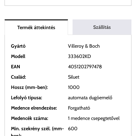
Szállítás
Termék áttekintés
Gyártó
Villeroy & Boch
Modell
333602KD
EAN
4051202797478
Család:
Siluet
Hossz (mm-ben):
1000
Lefolyó típusa:
automata dugóemelő
Medence elrendezése:
Forgatható
Medencék száma:
1 medence csepegtetővel
Min. szekrény szél. (mm-
600
ben):