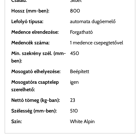
Család:
Siluet
Hossz (mm-ben):
800
Lefolyó típusa:
automata dugóemelő
Medence elrendezése:
Forgatható
Medencék száma:
1 medence csepegtetővel
Min. szekrény szél. (mm-
450
ben):
Mosogató elhelyezése:
Beépített
Mosogatóra csaptelep
igen
szerelhető:
Nettó tömeg (kg-ban):
23
Szélesség (mm-ben):
510
Szín:
White Alpin