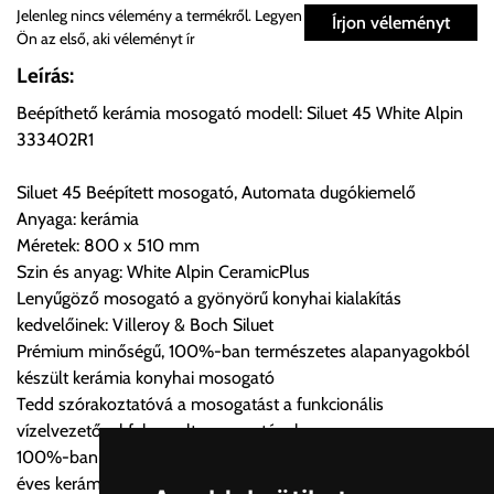
Személyes átvétel:
Jelenleg nincs vélemény a termékről. Legyen
Írjon véleményt
Ön az első, aki véleményt ír
Önnek lehetősége van rendelését a beérkezést követően
Leírás:
ingyenesen átvenni Budapesti Cégcsoportunk Stúdiójában
Beépíthető kerámia mosogató modell: Siluet 45 White Alpin
előre egyeztetett időpontban.
333402R1
Cím:
1133 Budapest, Váci út 100.
Siluet 45 Beépített mosogató, Automata dugókiemelő
Anyaga: kerámia
Méretek: 800 x 510 mm
Szállítási díjak:
Szin és anyag: White Alpin CeramicPlus
Az oldalunkon rendelés esetén, amennyiben szállítást is kér,
Lenyűgöző mosogató a gyönyörű konyhai kialakítás
úgy esetenként több lehetőséget ajánl fel a program. Kérjük, a
kedvelőinek: Villeroy & Boch Siluet
vásárolt árú figyelembevételével az önnek megfelelő szállítási
Prémium minőségű, 100%-ban természetes alapanyagokból
költséget válassza ki.
készült kerámia konyhai mosogató
Amennyiben nem biztos választásában, vagy a program
Tedd szórakoztatóvá a mosogatást a funkcionális
automatikusan nem ajánl fel szállítási költséget, úgy válassza
vízelvezetővel felszerelt mosogatóval
a 0.- forintos szállítást, kollégáink megvizsgálják a vásárolt
100%-ban természetes alapanyagok és kézművesség 270
termék adatait, majd visszaigazolják a szállítás költségét.
éves kerámia tapasztalattal