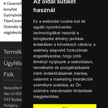
Az oldal sütiket
A CeramicPlus könnyen gondozható, és tisztán tartja a
Ingyenes szállítási lehetőség nincs!
használ
konyhát
Egyes termékek súlyát a program nem ismeri, rendelés esetén
Gyönyörűen kidolgozott konyhai mosogatók nagy erővel:
a központ igazolja vissza. Amennyiben a költséget az Ön által
TitanCeram
Ez a weboldal cookie-kat és
gondoltnál magasabb értékben igazoljuk vissza, úgy a
Ocionális kiegészítők: Rozsdamentes acél akasztható tálca és
egyéb nyomkövetési
visszaigazolástól számított 24 órán belül a terméket
vágódeszka valódi fa furnérral
technológiákat használ a
lemondhatja, vagy kérheti a személyes átvételre való
böngészési élmény javítása
módosítását.
érdekében a következő célokra:
a
webhely alapvető funkcióinak
Termékinformációk
FIGYELEM!!
engedélyezése
,
hogy jobb
KERÁMIA TERMÉKEK SZÁLLÍTATÁSA NEM, VAGY CSAK
élményt nyújtsunk a weboldalon
,
Ügyfélszolgálat
A MEGRENDELŐ KIFEJEZETT KÉRÉSÉRE ÉS
termékeink és szolgáltatásaink
FELELŐSSÉGÉRE LEHETSÉGES!!
Fiók
iránti érdeklődésének mérése,
valamint a marketing interakciók
Egyéb leírások:
személyre szabása
,
az Ön
Naturelite Kft,
számára relevánsabb hirdetések
Budapesti szállítások:
Váci út 100.,
megjelenítése
.
1, Budapestre kért szállítás esetén az általános szállítás
1133 Budapest,
helyett időre történő extra szállítás kérése is lehetséges
Hungary,