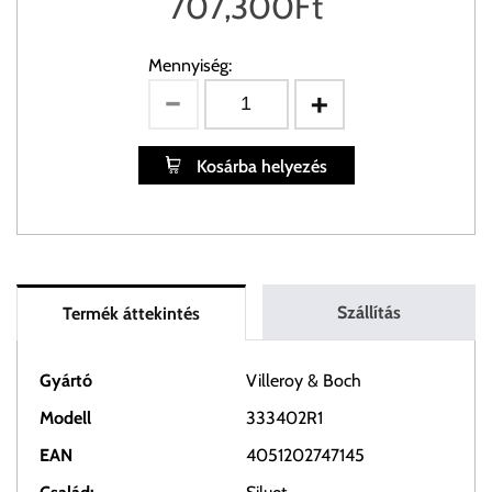
707,300
Ft
Mennyiség:
Kosárba helyezés
Szállítás
Termék áttekintés
Gyártó
Villeroy & Boch
Modell
333402R1
EAN
4051202747145