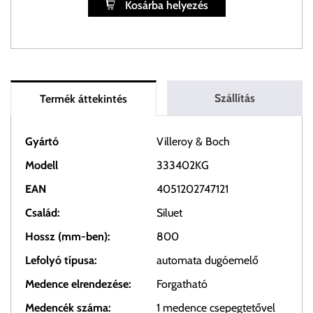
Kosárba helyezés
Szállítás
Termék áttekintés
Gyártó
Villeroy & Boch
Modell
333402KG
EAN
4051202747121
Család:
Siluet
Hossz (mm-ben):
800
Lefolyó típusa:
automata dugóemelő
Medence elrendezése:
Forgatható
Medencék száma:
1 medence csepegtetővel