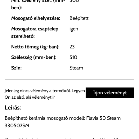
Min. szekrény szél. (mm-
500
ben):
Mosogató elhelyezése:
Beépített
Mosogatóra csaptelep
igen
szerelhető:
Nettó tömeg (kg-ban):
23
Szélesség (mm-ben):
510
Szín:
Steam
Személyes átvétel:
Jelenleg nincs vélemény a termékről. Legyen
Írjon véleményt
Ön az első, aki véleményt ír
Önnek lehetősége van rendelését a beérkezést követően
Leírás:
ingyenesen átvenni Budapesti Cégcsoportunk Stúdiójában
Beépíthető kerámia mosogató modell: Flavia 50 Steam
előre egyeztetett időpontban.
330502SM
Cím:
1133 Budapest, Váci út 100.