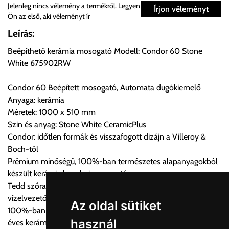
Személyes átvétel:
Jelenleg nincs vélemény a termékről. Legyen
Írjon véleményt
Ön az első, aki véleményt ír
Önnek lehetősége van rendelését a beérkezést követően
Leírás:
ingyenesen átvenni Budapesti Cégcsoportunk Stúdiójában
Beépíthető kerámia mosogató Modell: Condor 60 Stone
előre egyeztetett időpontban.
White 675902RW
Cím:
1133 Budapest, Váci út 100.
Condor 60 Beépített mosogató, Automata dugókiemelő
Anyaga: kerámia
Méretek: 1000 x 510 mm
Szállítási díjak:
Szin és anyag: Stone White CeramicPlus
Az oldalunkon rendelés esetén, amennyiben szállítást is kér,
Condor: időtlen formák és visszafogott dizájn a Villeroy &
úgy esetenként több lehetőséget ajánl fel a program. Kérjük, a
Boch-tól
vásárolt árú figyelembevételével az önnek megfelelő szállítási
Prémium minőségű, 100%-ban természetes alapanyagokból
költséget válassza ki.
készült kerámia konyhai mosogató
Amennyiben nem biztos választásában, vagy a program
Tedd szórakoztatóvá a mosogatást a funkcionális
automatikusan nem ajánl fel szállítási költséget, úgy válassza
vízelvezetővel felszerelt mosogatóval
a 0.- forintos szállítást, kollégáink megvizsgálják a vásárolt
Az oldal sütiket
100%-ban természetes alapanyagok és kézművesség 270
termék adatait, majd visszaigazolják a szállítás költségét.
használ
éves kerámia tapasztalattal