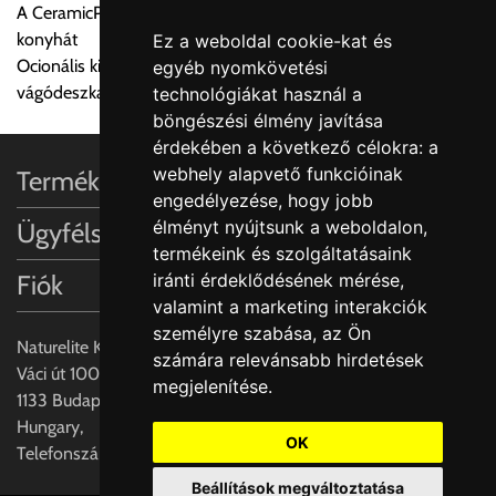
A CeramicPlus könnyen gondozható, és tisztán tartja a
Ingyenes szállítási lehetőség nincs!
konyhát
Ez a weboldal cookie-kat és
Egyes termékek súlyát a program nem ismeri, rendelés esetén
Ocionális kiegészítők: Rozsdamentes acél akasztható tálca és
egyéb nyomkövetési
a központ igazolja vissza. Amennyiben a költséget az Ön által
vágódeszka valódi fa furnérral
technológiákat használ a
gondoltnál magasabb értékben igazoljuk vissza, úgy a
böngészési élmény javítása
visszaigazolástól számított 24 órán belül a terméket
érdekében a következő célokra:
a
lemondhatja, vagy kérheti a személyes átvételre való
webhely alapvető funkcióinak
Termékinformációk
módosítását.
engedélyezése
,
hogy jobb
élményt nyújtsunk a weboldalon
,
Ügyfélszolgálat
FIGYELEM!!
termékeink és szolgáltatásaink
KERÁMIA TERMÉKEK SZÁLLÍTATÁSA NEM, VAGY CSAK
iránti érdeklődésének mérése,
Fiók
A MEGRENDELŐ KIFEJEZETT KÉRÉSÉRE ÉS
valamint a marketing interakciók
FELELŐSSÉGÉRE LEHETSÉGES!!
személyre szabása
,
az Ön
Naturelite Kft,
számára relevánsabb hirdetések
Egyéb leírások:
Váci út 100.,
megjelenítése
.
1133 Budapest,
Budapesti szállítások:
Hungary,
1, Budapestre kért szállítás esetén az általános szállítás
OK
Telefonszám: +(36) 70-427-3837
helyett időre történő extra szállítás kérése is lehetséges
Beállítások megváltoztatása
egyedi áron. A szállítás megbeszélt időablakban lehetőség