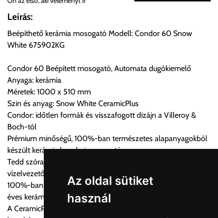
Ön az első, aki véleményt ír
Önnek lehetősége van rendelését a beérkezést követően
Leírás:
ingyenesen átvenni Budapesti Cégcsoportunk Stúdiójában
Beépíthető kerámia mosogató Modell: Condor 60 Snow
előre egyeztetett időpontban.
White 675902KG
Cím:
1133 Budapest, Váci út 100.
Condor 60 Beépített mosogató, Automata dugókiemelő
Anyaga: kerámia
Méretek: 1000 x 510 mm
Szállítási díjak:
Szin és anyag: Snow White CeramicPlus
Az oldalunkon rendelés esetén, amennyiben szállítást is kér,
Condor: időtlen formák és visszafogott dizájn a Villeroy &
úgy esetenként több lehetőséget ajánl fel a program. Kérjük, a
Boch-tól
vásárolt árú figyelembevételével az önnek megfelelő szállítási
Prémium minőségű, 100%-ban természetes alapanyagokból
költséget válassza ki.
készült kerámia konyhai mosogató
Amennyiben nem biztos választásában, vagy a program
Tedd szórakoztatóvá a mosogatást a funkcionális
automatikusan nem ajánl fel szállítási költséget, úgy válassza
vízelvezetővel felszerelt mosogatóval
a 0.- forintos szállítást, kollégáink megvizsgálják a vásárolt
Az oldal sütiket
100%-ban természetes alapanyagok és kézművesség 270
termék adatait, majd visszaigazolják a szállítás költségét.
használ
éves kerámia tapasztalattal
A CeramicPlus könnyen gondozható, és tisztán tartja a
Ingyenes szállítási lehetőség nincs!