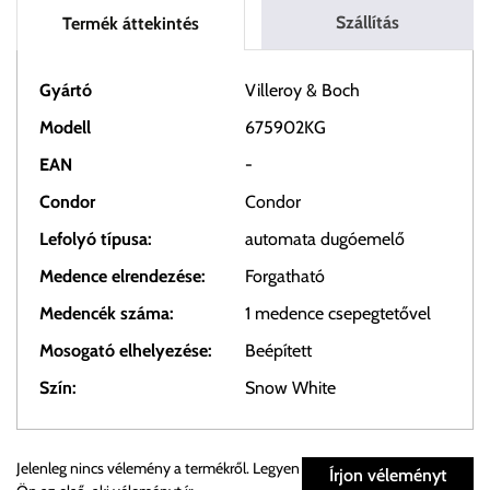
Szállítás
Termék áttekintés
Gyártó
Villeroy & Boch
Modell
675902KG
EAN
-
Condor
Condor
Lefolyó típusa:
automata dugóemelő
Medence elrendezése:
Forgatható
Medencék száma:
1 medence csepegtetővel
Mosogató elhelyezése:
Beépített
Szín:
Snow White
Személyes átvétel:
Jelenleg nincs vélemény a termékről. Legyen
Írjon véleményt