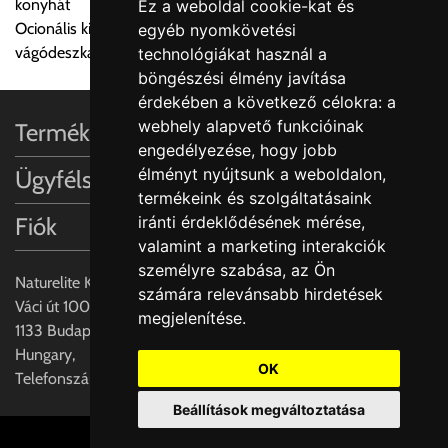
konyhát
Ez a weboldal cookie-kat és
Egyes termékek súlyát a program nem ismeri, rendelés esetén
Ocionális kiegészítők: Rozsdamentes acél akasztható tálca és
egyéb nyomkövetési
a központ igazolja vissza. Amennyiben a költséget az Ön által
vágódeszka valódi fa furnérral
technológiákat használ a
gondoltnál magasabb értékben igazoljuk vissza, úgy a
böngészési élmény javítása
visszaigazolástól számított 24 órán belül a terméket
érdekében a következő célokra:
a
lemondhatja, vagy kérheti a személyes átvételre való
webhely alapvető funkcióinak
Termékinformációk
módosítását.
engedélyezése
,
hogy jobb
élményt nyújtsunk a weboldalon
,
Ügyfélszolgálat
FIGYELEM!!
termékeink és szolgáltatásaink
KERÁMIA TERMÉKEK SZÁLLÍTATÁSA NEM, VAGY CSAK
iránti érdeklődésének mérése,
Fiók
A MEGRENDELŐ KIFEJEZETT KÉRÉSÉRE ÉS
valamint a marketing interakciók
FELELŐSSÉGÉRE LEHETSÉGES!!
személyre szabása
,
az Ön
Naturelite Kft,
számára relevánsabb hirdetések
Egyéb leírások:
Váci út 100.,
megjelenítése
.
1133 Budapest,
Budapesti szállítások:
Hungary,
1, Budapestre kért szállítás esetén az általános szállítás
OK
Telefonszám: +(36) 70-427-3837
helyett időre történő extra szállítás kérése is lehetséges
Beállítások megváltoztatása
egyedi áron. A szállítás megbeszélt időablakban lehetőség
szerint 1 órás intervallumon belüli pontos időpont
Cookie beállítások