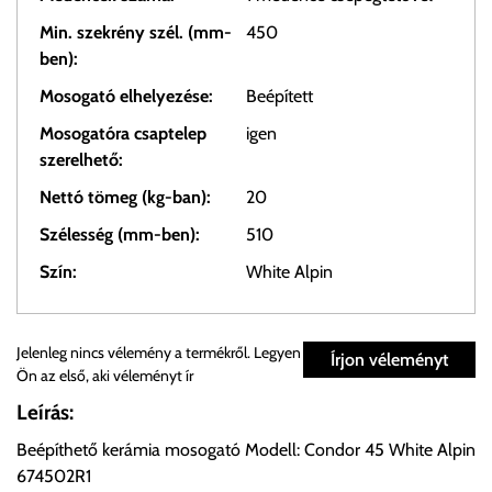
Min. szekrény szél. (mm-
450
ben):
Mosogató elhelyezése:
Beépített
Mosogatóra csaptelep
igen
szerelhető:
Nettó tömeg (kg-ban):
20
Szélesség (mm-ben):
510
Szín:
White Alpin
Személyes átvétel:
Jelenleg nincs vélemény a termékről. Legyen
Írjon véleményt
Ön az első, aki véleményt ír
Önnek lehetősége van rendelését a beérkezést követően
Leírás:
ingyenesen átvenni Budapesti Cégcsoportunk Stúdiójában
Beépíthető kerámia mosogató Modell: Condor 45 White Alpin
előre egyeztetett időpontban.
674502R1