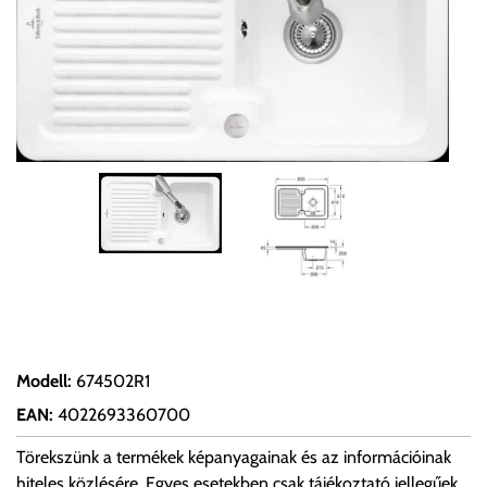
Modell
:
674502R1
EAN
:
4022693360700
Törekszünk a termékek képanyagainak és az információinak
hiteles közlésére. Egyes esetekben csak tájékoztató jellegűek