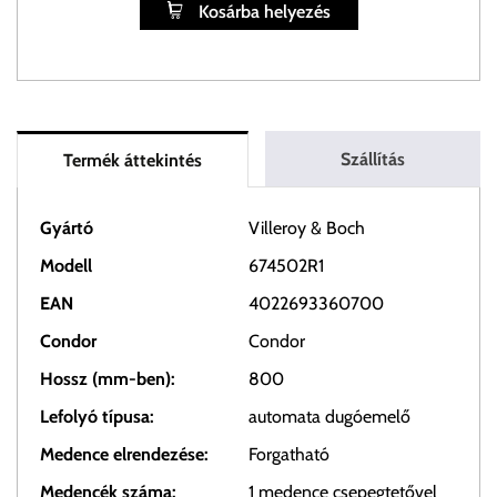
Kosárba helyezés
Szállítás
Termék áttekintés
Gyártó
Villeroy & Boch
Modell
674502R1
EAN
4022693360700
Condor
Condor
Hossz (mm-ben):
800
Lefolyó típusa:
automata dugóemelő
Medence elrendezése:
Forgatható
Medencék száma:
1 medence csepegtetővel