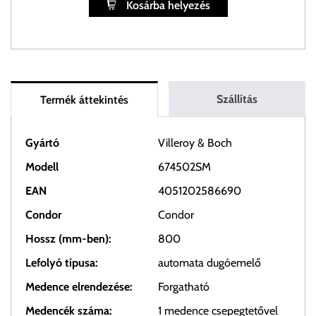
Kosárba helyezés
Szállítás
Termék áttekintés
Gyártó
Villeroy & Boch
Modell
674502SM
EAN
4051202586690
Condor
Condor
Hossz (mm-ben):
800
Lefolyó típusa:
automata dugóemelő
Medence elrendezése:
Forgatható
Medencék száma:
1 medence csepegtetővel