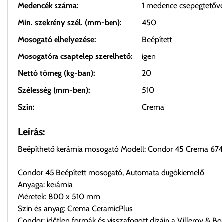
Medencék száma:
1 medence csepegtetőv
Min. szekrény szél. (mm-ben):
450
Mosogató elhelyezése:
Beépített
Mosogatóra csaptelep szerelhető:
igen
Nettó tömeg (kg-ban):
20
Szélesség (mm-ben):
510
Szín:
Crema
Leírás:
Beépíthető kerámia mosogató Modell: Condor 45 Crema 6
Condor 45 Beépített mosogató, Automata dugókiemelő
Anyaga: kerámia
Méretek: 800 x 510 mm
Szin és anyag: Crema CeramicPlus
Condor: időtlen formák és visszafogott dizájn a Villeroy & Bo