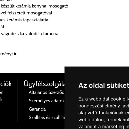
készült kerámia konyhai mosogató
vel felszerelt mosogatóval
s kerámia tapasztalattal
hát
 vágódeszka valódi fa furnérral
eményt ír
esen átvenni Budapesti Cégcsoportunk Stúdiójában előre egyeztet
ciók
Ügyfélszolgálat
Az oldal sütike
en
Általános Szerződési Feltételek
Termé
Ez a weboldal cookie-
ék
Személyes adatok és azok kezelése
Rólu
böngészési élmény jav
 esetenként több lehetőséget ajánl fel a program. Kérjük, a vásárol
Garancia
Kapcs
alapvető funkcióinak 
Szállítás és szállítási költségek
Adatv
weboldalon
,
termékeink
n nem ajánl fel szállítási költséget, úgy válassza a 0.- forintos s
valamint a marketing i