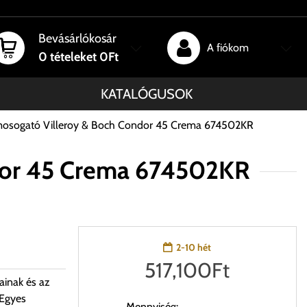
Bevásárlókosár
A fiókom
0
tételeket
0Ft
KATALÓGUSOK
mosogató Villeroy & Boch Condor 45 Crema 674502KR
ndor 45 Crema 674502KR
2-10 hét
517,100
Ft
ainak és az
 Egyes
Mennyiség: