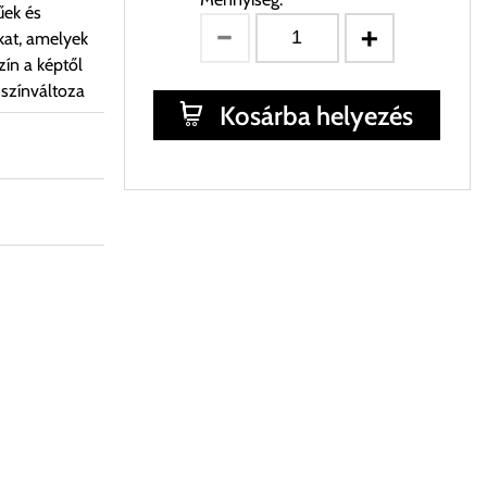
űek és
kat, amelyek
ín a képtől
 színváltoza
Kosárba helyezés