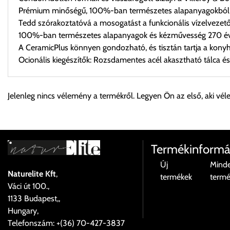
Prémium minőségű, 100%-ban természetes alapanyagokból 
Tedd szórakoztatóvá a mosogatást a funkcionális vízelvezető
100%-ban természetes alapanyagok és kézművesség 270 éve
A CeramicPlus könnyen gondozható, és tisztán tartja a kony
Ocionális kiegészítők: Rozsdamentes acél akasztható tálca és
Személyes átvétel:
Jelenleg nincs vélemény a termékről. Legyen Ön az első, aki vél
Önnek lehetősége van rendelését a beérkezést követően ingyen
Cím:
1133 Budapest, Váci út 100.
Termékinformá
Új
Mind
Naturelite Kft
,
termékek
term
Szállítási díjak:
Váci út 100.,
Az oldalunkon rendelés esetén, amennyiben szállítást is kér, úgy
1133 Budapest,,
válassza ki.
Hungary,
Amennyiben nem biztos választásában, vagy a program automatikusa
Telefonszám: +(36) 70-427-3837
majd visszaigazolják a szállítás költségét.