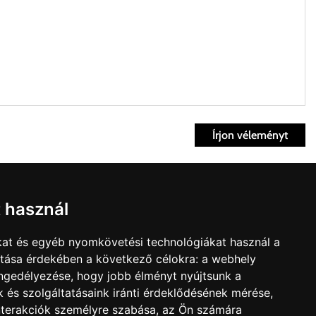
Írjon véleményt
ett időpontban.
Fiók
t használ
kvisszaküldés
fiók
kat és egyéb nyomkövetési technológiákat használ a
nk
Bevásárlókosár
ítása érdekében a következő célokra:
a webhely
t árú figyelembevételével az önnek megfelelő szállítási költséget
olat
engedélyezése
,
hogy jobb élményt nyújtsunk a
édelmi irányelvek
 és szolgáltatásaink iránti érdeklődésének mérése,
zállítást, kollégáink megvizsgálják a vásárolt termék adatait,
nterakciók személyre szabása
,
az Ön számára