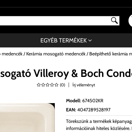
EGYÉB TERMÉKEK
ó medencék
Kerámia mosogató medencék
Beépíthető kerámia 
sogató Villeroy & Boch Co
(
0
)
Írj véleményt
Modell
:
674502KR
EAN
:
4047289528197
Törekszünk a termékek képanyag
információinak hiteles közlésére.