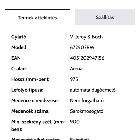
Szállítás
Termék áttekintés
Gyártó
Villeroy & Boch
Modell
672902RW
EAN
4051202947156
Család:
Arena
Hossz (mm-ben):
975
Lefolyó típusa:
automata dugóemelő
Medence elrendezése:
Nem forgatható
Medencék száma:
Sarokmosogató
Min. szekrény szél. (mm-
900
ben):
Mosogató elhelyezése:
Beépített