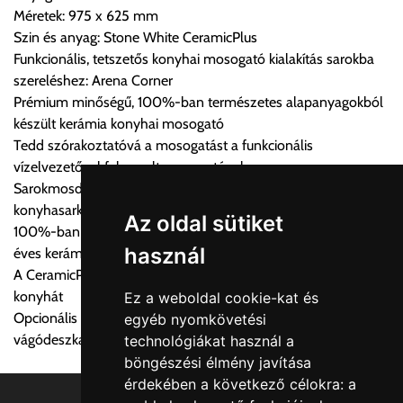
Méretek: 975 x 625 mm
Az oldalunkon rendelés esetén, amennyiben szállítást is kér,
Szin és anyag: Stone White CeramicPlus
úgy esetenként több lehetőséget ajánl fel a program. Kérjük, a
Funkcionális, tetszetős konyhai mosogató kialakítás sarokba
vásárolt árú figyelembevételével az önnek megfelelő szállítási
szereléshez: Arena Corner
költséget válassza ki.
Prémium minőségű, 100%-ban természetes alapanyagokból
Amennyiben nem biztos választásában, vagy a program
készült kerámia konyhai mosogató
automatikusan nem ajánl fel szállítási költséget, úgy válassza
Tedd szórakoztatóvá a mosogatást a funkcionális
a 0.- forintos szállítást, kollégáink megvizsgálják a vásárolt
vízelvezetővel felszerelt mosogatóval
termék adatait, majd visszaigazolják a szállítás költségét.
Sarokmosdók: funkcionális hozzáadott érték a
konyhasarkokhoz
Ingyenes szállítási lehetőség nincs!
Az oldal sütiket
100%-ban természetes alapanyagok és kézművesség 270
Egyes termékek súlyát a program nem ismeri, rendelés esetén
használ
éves kerámia tapasztalattal
a központ igazolja vissza. Amennyiben a költséget az Ön által
A CeramicPlus könnyen gondozható, és tisztán tartja a
gondoltnál magasabb értékben igazoljuk vissza, úgy a
konyhát
Ez a weboldal cookie-kat és
visszaigazolástól számított 24 órán belül a terméket
Opcionális kiegészítő: Rozsdamentes acél akasztható tálca és
egyéb nyomkövetési
lemondhatja, vagy kérheti a személyes átvételre való
vágódeszka valódi fa furnérral
technológiákat használ a
módosítását.
böngészési élmény javítása
érdekében a következő célokra:
a
FIGYELEM!!