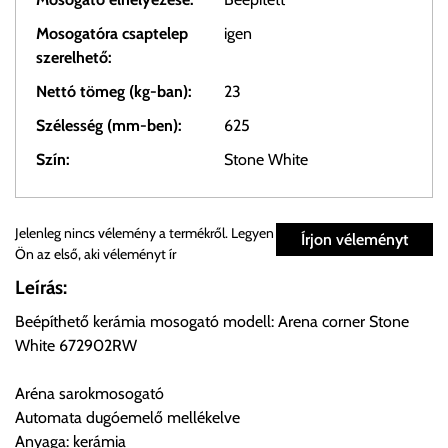
Mosogatóra csaptelep
igen
szerelhető:
Nettó tömeg (kg-ban):
23
Szélesség (mm-ben):
625
Szín:
Stone White
Személyes átvétel:
Jelenleg nincs vélemény a termékről. Legyen
Írjon véleményt
Ön az első, aki véleményt ír
Önnek lehetősége van rendelését a beérkezést követően
Leírás:
ingyenesen átvenni Budapesti Cégcsoportunk Stúdiójában
Beépíthető kerámia mosogató modell: Arena corner Stone
előre egyeztetett időpontban.
White 672902RW
Cím:
1133 Budapest, Váci út 100.
Aréna sarokmosogató
Automata dugóemelő mellékelve
Anyaga: kerámia
Szállítási díjak: