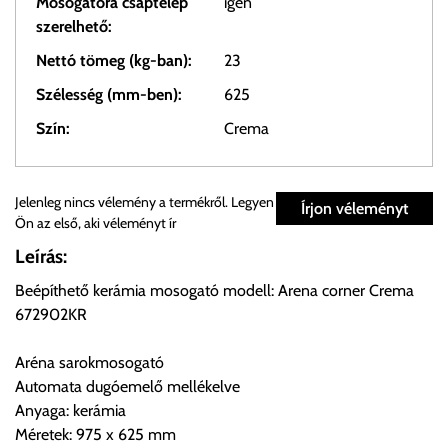
Mosogatóra csaptelep
igen
szerelhető:
Nettó tömeg (kg-ban):
23
Szélesség (mm-ben):
625
Szín:
Crema
Személyes átvétel:
Jelenleg nincs vélemény a termékről. Legyen
Írjon véleményt
Ön az első, aki véleményt ír
Önnek lehetősége van rendelését a beérkezést követően
Leírás:
ingyenesen átvenni Budapesti Cégcsoportunk Stúdiójában
Beépíthető kerámia mosogató modell: Arena corner Crema
előre egyeztetett időpontban.
672902KR
Cím:
1133 Budapest, Váci út 100.
Aréna sarokmosogató
Automata dugóemelő mellékelve
Anyaga: kerámia
Szállítási díjak:
Méretek: 975 x 625 mm
Az oldalunkon rendelés esetén, amennyiben szállítást is kér,