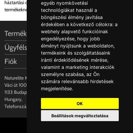
háztartási cikkeknek, valamint az orvosi és kozmetikai
egyéb nyomkövetési
termékeknek.
technológiákat használ a
böngészési élmény javítása
érdekében a következő célokra:
a
webhely alapvető funkcióinak
Termékinformációk
engedélyezése
,
hogy jobb
élményt nyújtsunk a weboldalon
,
Ügyfélszolgálat
termékeink és szolgáltatásaink
iránti érdeklődésének mérése,
Fiók
valamint a marketing interakciók
személyre szabása
,
az Ön
Naturelite Kft,
számára relevánsabb hirdetések
Váci út 100.,
megjelenítése
.
1133 Budapest,
Hungary,
OK
Telefonszám: +(36) 70-427-3837
Beállítások megváltoztatása
Cookie beállítások