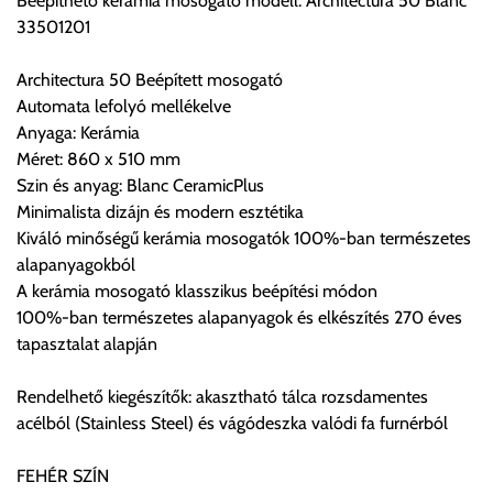
Beépíthető kerámia mosogató modell: Architectura 50 Blanc
előre egyeztetett időpontban.
33501201
Cím:
1133 Budapest, Váci út 100.
Architectura 50 Beépített mosogató
Automata lefolyó mellékelve
Anyaga: Kerámia
Szállítási díjak:
Méret: 860 x 510 mm
Az oldalunkon rendelés esetén, amennyiben szállítást is kér,
Szin és anyag: Blanc CeramicPlus
úgy esetenként több lehetőséget ajánl fel a program. Kérjük, a
Minimalista dizájn és modern esztétika
vásárolt árú figyelembevételével az önnek megfelelő szállítási
Kiváló minőségű kerámia mosogatók 100%-ban természetes
költséget válassza ki.
alapanyagokból
Amennyiben nem biztos választásában, vagy a program
A kerámia mosogató klasszikus beépítési módon
automatikusan nem ajánl fel szállítási költséget, úgy válassza
100%-ban természetes alapanyagok és elkészítés 270 éves
a 0.- forintos szállítást, kollégáink megvizsgálják a vásárolt
tapasztalat alapján
termék adatait, majd visszaigazolják a szállítás költségét.
Rendelhető kiegészítők: akasztható tálca rozsdamentes
Ingyenes szállítási lehetőség nincs!
acélból (Stainless Steel) és vágódeszka valódi fa furnérból
Egyes termékek súlyát a program nem ismeri, rendelés esetén
a központ igazolja vissza. Amennyiben a költséget az Ön által
FEHÉR SZÍN
gondoltnál magasabb értékben igazoljuk vissza, úgy a