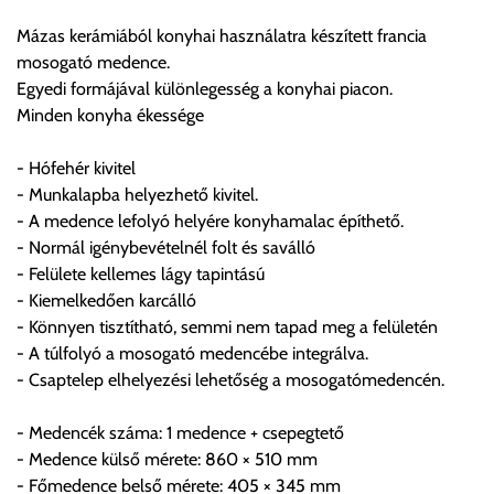
visszaigazolástól számított 24 órán belül a terméket
Mázas kerámiából konyhai használatra készített francia
lemondhatja, vagy kérheti a személyes átvételre való
mosogató medence.
módosítását.
Egyedi formájával különlegesség a konyhai piacon.
Minden konyha ékessége
FIGYELEM!!
KERÁMIA TERMÉKEK SZÁLLÍTATÁSA NEM, VAGY CSAK
- Hófehér kivitel
A MEGRENDELŐ KIFEJEZETT KÉRÉSÉRE ÉS
- Munkalapba helyezhető kivitel.
FELELŐSSÉGÉRE LEHETSÉGES!!
- A medence lefolyó helyére konyhamalac építhető.
- Normál igénybevételnél folt és saválló
Egyéb leírások:
- Felülete kellemes lágy tapintású
- Kiemelkedően karcálló
Budapesti szállítások:
- Könnyen tisztítható, semmi nem tapad meg a felületén
1, Budapestre kért szállítás esetén az általános szállítás
- A túlfolyó a mosogató medencébe integrálva.
helyett időre történő extra szállítás kérése is lehetséges
- Csaptelep elhelyezési lehetőség a mosogatómedencén.
egyedi áron. A szállítás megbeszélt időablakban lehetőség
szerint 1 órás intervallumon belüli pontos időpont
- Medencék száma: 1 medence + csepegtető
megjelöléssel kérhető munkanapokon 09.00 - 15.00 között.
- Medence külső mérete: 860 × 510 mm
A költséget a megrendeléskor rendelt termék/termékek,
- Főmedence belső mérete: 405 × 345 mm
valamint az ott megadott szállítási cím alapján a központ