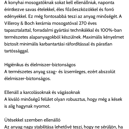
A konyhai mosogatóknak sokat kell ellenállniuk, naponta
kitöltésének hiányában az utólagos reklamációnak helye
érintkezve savas ételekkel, éles főzőeszközökkel és forró
nincs!
edényekkel. Ez még fontosabbá teszi az anyag minőségét. A
Villeroy & Boch kerámia mosogatóval 270 éves
A szállítás egyéb rendelkezés hiányában közvetlen a
tapasztalattal, forradalmi gyártási technikákkal és 100%-ban
gépjármű beállási helyén való átadást jelenti. Az átadási
természetes alapanyagokból készülnek. Maximális kényelmet
szabad helyről az átvevőnek kell gondoskodni. A szállítmány
biztosít minimális karbantartási ráfordítással és páratlan
messzebbről való behordása a szállítótól nem kérhető!
tartóssággal.
Egyesével vagy csoportosan történő le, fel vagy helyiségbe,
Higiénikus és élelmiszer-biztonságos
továbbá belső közvetlenül nem megközelíthető raktárba való
A természetes anyag szag- és ízsemleges, ezért abszolút
szállítás külön díjazás esetén lehetséges, tehát az épületbe
élelmiszer-biztonságos.
való be és felszállítás díját a kiszállítás nem tartalmazza!
Ellenáll a karcolásoknak és vágásoknak
Amennyiben a készüléket a vásárló meghatalmazottja veszi
A kiváló minőségű felület olyan robusztus, hogy még a kések
át, úgy a szállító részére egy írásos engedélyt kell az
is alig hagynak nyomot.
átvevőnek adni. Az írásos engedélyen szerepelni kell a
vásárló nevének, a kiszállítás címének, a vásárló mobiltelefon
Ütésekkel szemben ellenálló
számának, személyigazolvány számának, a vásárolt áru
Az anyag nagy stabilitása lehetővé teszi, hogy ne sérüljön, ha
megnevezésének kódokkal, valamint a meghatalmazott