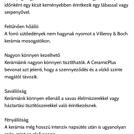
időnként egy kicsit keményebben érintkezik egy lábassal vagy
nevének és személyigazolvány számának végül mindkettőjük
serpenyővel.
aláírása.
A készüléket 18 életévét nem betöltött, valamint
Feltűnően hőálló
személyigazolvánnyal nem rendelkező személy nem veheti
A forró sütőedények nem hagynak nyomot a Villeroy & Boch
át.
kerámia mosogatókon.
A készülék meghatalmazott általi átvételét még a kiszállítás
előtt jelezni kell.
Nagyon könnyen kezelhető
Kerámiáink nagyon könnyen tisztíthatók. A CeramicPlus
Amennyiben bármely oknál fogva a készülék átadása
bevonat azt jelenti, hogy a szennyeződés és a vízkő szinte
meghiúsul az újabb kiszállítási díjat is meg kell fizetni!
magától távozik.
Köszönjük a vásárlást, reméljük hamarosan
Savállóság
viszontláthatjuk!
Kerámiánk könnyen ellenáll a savas élelmiszerekkel vagy
háztartási tisztítószerekkel való érintkezésnek.
Fényállóság
A kerámia még hosszú intenzív napsütés után is ugyanolyan