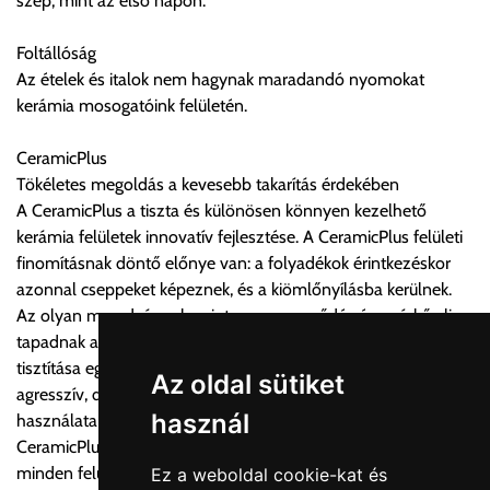
szép, mint az első napon.
Foltállóság
Az ételek és italok nem hagynak maradandó nyomokat
kerámia mosogatóink felületén.
CeramicPlus
Tökéletes megoldás a kevesebb takarítás érdekében
A CeramicPlus a tiszta és különösen könnyen kezelhető
kerámia felületek innovatív fejlesztése. A CeramicPlus felületi
finomításnak döntő előnye van: a folyadékok érintkezéskor
azonnal cseppeket képeznek, és a kiömlőnyílásba kerülnek.
Az olyan maradványok, mint a szennyeződés és a vízkő alig
tapadnak a felületre. Így a CeramicPlus-szal bevont kerámia
tisztítása egyszerűbb. A megszáradt vízkőnyomokat
Az oldal sütiket
agresszív, dörzsölő és környezetszennyező tisztítószerek
használ
használata nélkül, pillanatok alatt el lehet távolítani. A
CeramicPlus optimális higiéniát és friss tisztaságot biztosít
minden felületen. Az anyag ellenáll a normál sav és lúg alapú
Ez a weboldal cookie-kat és