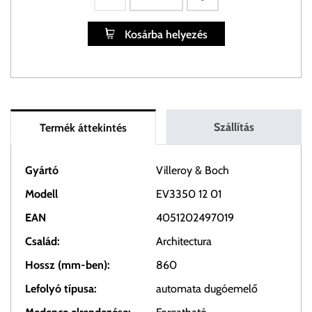
Kosárba helyezés
Szállítás
Termék áttekintés
Gyártó
Villeroy & Boch
Modell
EV3350 12 01
EAN
4051202497019
Család:
Architectura
Hossz (mm-ben):
860
Lefolyó típusa:
automata dugóemelő