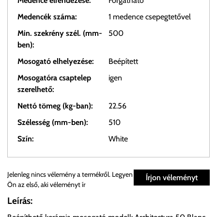
Medence elrendezése:
Forgatható
Medencék száma:
1 medence csepegtetővel
Min. szekrény szél. (mm-
500
ben):
Mosogató elhelyezése:
Beépített
Mosogatóra csaptelep
igen
szerelhető:
Nettó tömeg (kg-ban):
22.56
Szélesség (mm-ben):
510
Szín:
White
Személyes átvétel:
Jelenleg nincs vélemény a termékről. Legyen
Írjon véleményt
Ön az első, aki véleményt ír
Önnek lehetősége van rendelését a beérkezést követően
Leírás:
ingyenesen átvenni Budapesti Cégcsoportunk Stúdiójában