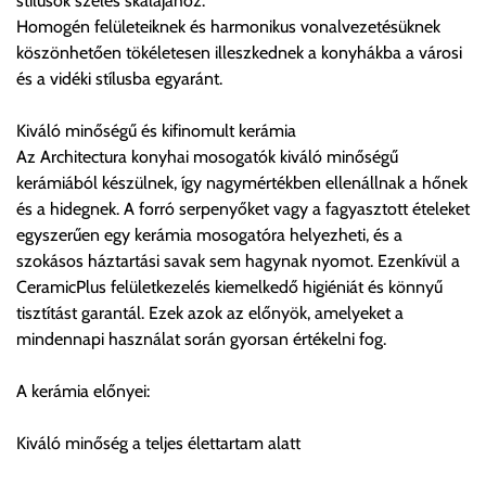
stílusok széles skálájához.
Értékbevallási díj:
Homogén felületeiknek és harmonikus vonalvezetésüknek
A fuvardíj 100.000Ft-ig tartalmazza, felette minden
köszönhetően tökéletesen illeszkednek a konyhákba a városi
megkezdett 10.000Ft után 115Ft.
és a vidéki stílusba egyaránt.
Egyéb információk:
Kiváló minőségű és kifinomult kerámia
A szállításkor a tehergépjármű megállását, parkolási díj esetén
Az Architectura konyhai mosogatók kiváló minőségű
annak rakodás ideig való parkolási költségét és rakodásának
kerámiából készülnek, így nagymértékben ellenállnak a hőnek
feltételét a vásárlónak biztosítani kell!
és a hidegnek. A forró serpenyőket vagy a fagyasztott ételeket
egyszerűen egy kerámia mosogatóra helyezheti, és a
Fontos tudnivaló:
szokásos háztartási savak sem hagynak nyomot. Ezenkívül a
CeramicPlus felületkezelés kiemelkedő higiéniát és könnyű
A szállított árut a szállítólevél és a csomagoláson található
tisztítást garantál. Ezek azok az előnyök, amelyeket a
kódok alapján át kell venni, mennyiségükről meg kell
mindennapi használat során gyorsan értékelni fog.
győződni.
A kerámia előnyei:
Az eltérésről a Forgalmazót még az átvétel befejezése előtt
értesíteni kell. Az eltéréseket a megjegyzés rovatban együttes
Kiváló minőség a teljes élettartam alatt
aláírás mellett írásban rögzíteni kell! Az értesítés
elmaradásából adódóan, valamint a megjegyzés rovat