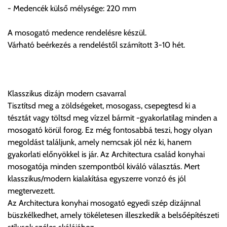
- Medencék külső mélysége: 220 mm
számolja, valamint visszaigazolja.
A mosogató medence rendelésre készül.
Az árak csak a címre való szállítást tartalmazzák
Várható beérkezés a rendeléstől számított 3-10 hét.
anyagmozgatás, be- illetve felszállítás nélkül.
Az árak az utánvét és értékbevallási díjat nem tartalmazzák.
Utánvét díjak:
Klasszikus dizájn modern csavarral
1, 0-200.000 forint szállítónak fizetett vásárlási ellenérték
Tisztítsd meg a zöldségeket, mosogass, csepegtesd ki a
között az utánvét díj összege bruttó 600 forint.
tésztát vagy töltsd meg vízzel bármit -gyakorlatilag minden a
2, 200.000-500.000 forint szállítónak fizetett vásárlási
mosogató körül forog. Ez még fontosabbá teszi, hogy olyan
ellenérték között az utánvét díj összege bruttó 1200 forint.
megoldást találjunk, amely nemcsak jól néz ki, hanem
3, 500.000-1.000.000 forint szállítónak fizetett vásárlási
gyakorlati előnyökkel is jár. Az Architectura család konyhai
ellenérték között az utánvét díj összege bruttó 1900 forint.
mosogatója minden szempontból kiváló választás. Mert
klasszikus/modern kialakítása egyszerre vonzó és jól
Utánvét díjat csak abban az esetben fizetendő, amennyiben a
megtervezett.
terméket a szállítónak kívánja kifizetni készpénzben. Utalásos
Az Architectura konyhai mosogató egyedi szép dizájnnal
teljesítés esetén utánvétdíj nincs.
büszkélkedhet, amely tökéletesen illeszkedik a belsőépítészeti