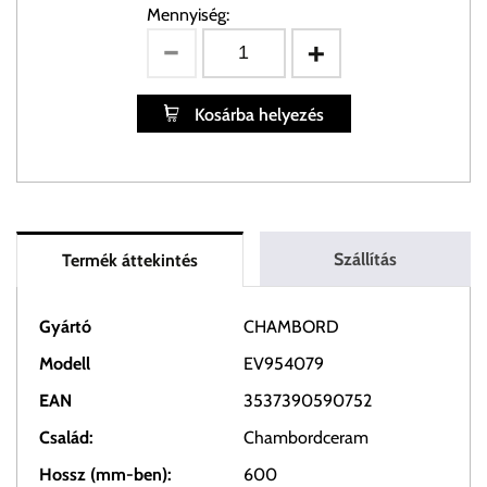
Mennyiség:
Kosárba helyezés
Szállítás
Termék áttekintés
Gyártó
CHAMBORD
Modell
EV954079
EAN
3537390590752
Család:
Chambordceram
Hossz (mm-ben):
600