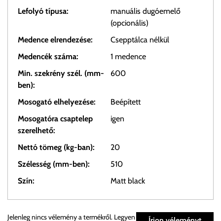
Lefolyó típusa:
manuális dugóemelő
(opcionális)
Medence elrendezése:
Csepptálca nélkül
Medencék száma:
1 medence
Min. szekrény szél. (mm-
600
ben):
Mosogató elhelyezése:
Beépített
Mosogatóra csaptelep
igen
szerelhető:
Nettó tömeg (kg-ban):
20
Szélesség (mm-ben):
510
Szín:
Matt black
Személyes átvétel:
Jelenleg nincs vélemény a termékről. Legyen
Írjon véleményt