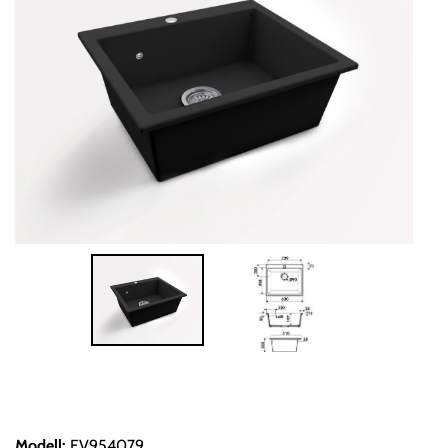
Modell
:
EV954079