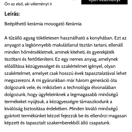
Ön az első, aki véleményt ír
Önnek lehetősége van rendelését a beérkezést követően
Leírás:
ingyenesen átvenni Budapesti Cégcsoportunk Stúdiójában
Beépíthető kerámia mosogató Kerámia
előre egyeztetett időpontban.
A tűzálló agyag tökéletesen használható a konyhában. Ezt az
Cím:
1133 Budapest, Váci út 100.
anyagot a legkönnyebb makulátlanul tisztán tartani, ellenáll
minden hőmérsékletnek, aminek kiteheti, és gyerekjáték
tisztítani és fertőtleníteni. Ez egy nemes anyag, amelynek
Szállítási díjak:
előállítása kézügyességet és szakértelmet igényel, olyan
Az oldalunkon rendelés esetén, amennyiben szállítást is kér,
szakértelmet, amelyet csak hosszú évek tapasztalatával lehet
úgy esetenként több lehetőséget ajánl fel a program. Kérjük, a
megszerezni. A mi gyárunkban már három generáció óta
vásárolt árú figyelembevételével az önnek megfelelő szállítási
dolgozunk vele, és miközben a technológia élvonalában
költséget válassza ki.
dolgozunk, hogy ügyfeleinknek a legmagasabb minőségű
Amennyiben nem biztos választásában, vagy a program
termékeket nyújtsuk, a kézügyességre támaszkodunk a
automatikusan nem ajánl fel szállítási költséget, úgy válassza
kiválóság biztosítása érdekében. Minden kiváló minőségű
a 0.- forintos szállítást, kollégáink megvizsgálják a vásárolt
gyártott termékünket kézzel fejezzük be és ellenőrzi magasan
termék adatait, majd visszaigazolják a szállítás költségét.
képzett és tapasztalt szakemberekből álló csapatunk.
Ingyenes szállítási lehetőség nincs!