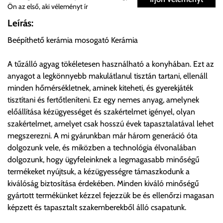
Ön az első, aki véleményt ír
Önnek lehetősége van rendelését a beérkezést követően
Leírás:
ingyenesen átvenni Budapesti Cégcsoportunk Stúdiójában
Beépíthető kerámia mosogató Kerámia
előre egyeztetett időpontban.
A tűzálló agyag tökéletesen használható a konyhában. Ezt az
Cím:
1133 Budapest, Váci út 100.
anyagot a legkönnyebb makulátlanul tisztán tartani, ellenáll
minden hőmérsékletnek, aminek kiteheti, és gyerekjáték
tisztítani és fertőtleníteni. Ez egy nemes anyag, amelynek
Szállítási díjak:
előállítása kézügyességet és szakértelmet igényel, olyan
Az oldalunkon rendelés esetén, amennyiben szállítást is kér,
szakértelmet, amelyet csak hosszú évek tapasztalatával lehet
úgy esetenként több lehetőséget ajánl fel a program. Kérjük, a
megszerezni. A mi gyárunkban már három generáció óta
vásárolt árú figyelembevételével az önnek megfelelő szállítási
dolgozunk vele, és miközben a technológia élvonalában
költséget válassza ki.
dolgozunk, hogy ügyfeleinknek a legmagasabb minőségű
Amennyiben nem biztos választásában, vagy a program
termékeket nyújtsuk, a kézügyességre támaszkodunk a
automatikusan nem ajánl fel szállítási költséget, úgy válassza
kiválóság biztosítása érdekében. Minden kiváló minőségű
a 0.- forintos szállítást, kollégáink megvizsgálják a vásárolt
gyártott termékünket kézzel fejezzük be és ellenőrzi magasan
termék adatait, majd visszaigazolják a szállítás költségét.
képzett és tapasztalt szakemberekből álló csapatunk.
Ingyenes szállítási lehetőség nincs!