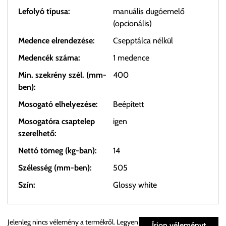
Lefolyó típusa:
manuális dugóemelő
(opcionális)
Medence elrendezése:
Csepptálca nélkül
Medencék száma:
1 medence
Min. szekrény szél. (mm-
400
ben):
Mosogató elhelyezése:
Beépített
Mosogatóra csaptelep
igen
szerelhető:
Nettó tömeg (kg-ban):
14
Szélesség (mm-ben):
505
Szín:
Glossy white
Személyes átvétel:
Jelenleg nincs vélemény a termékről. Legyen
Írjon véleményt