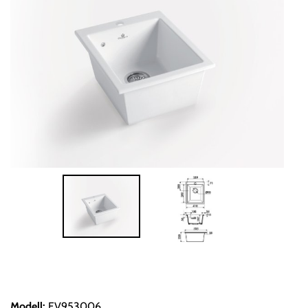
Modell
:
EV953006