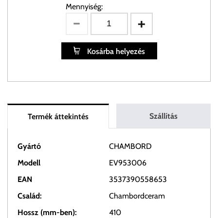
Mennyiség:
Kosárba helyezés
Szállítás
Termék áttekintés
Gyártó
CHAMBORD
Modell
EV953006
EAN
3537390558653
Család:
Chambordceram
Hossz (mm-ben):
410