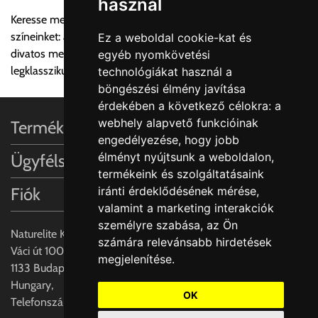
használ
termék adatait, majd visszaigazolják a szállítás költségét.
Keresse meg a Full feketét vagy a klasszikus kötelező
színeinket: az Alpina és a Nero, vagy válassza a Croma
Ez a weboldal cookie-kat és
Ingyenes szállítási lehetőség nincs!
divatos metál színt. Mosogatók teljes választéka a
egyéb nyomkövetési
Egyes termékek súlyát a program nem ismeri, rendelés esetén
legklasszikusabbtól a legdizájnerebbig.
technológiákat használ a
a központ igazolja vissza. Amennyiben a költséget az Ön által
böngészési élmény javítása
gondoltnál magasabb értékben igazoljuk vissza, úgy a
érdekében a következő célokra:
a
visszaigazolástól számított 24 órán belül a terméket
webhely alapvető funkcióinak
Termékinformációk
lemondhatja, vagy kérheti a személyes átvételre való
engedélyezése
,
hogy jobb
módosítását.
élményt nyújtsunk a weboldalon
,
Ügyfélszolgálat
termékeink és szolgáltatásaink
FIGYELEM!!
Fiók
iránti érdeklődésének mérése,
KERÁMIA TERMÉKEK SZÁLLÍTATÁSA NEM, VAGY CSAK
valamint a marketing interakciók
A MEGRENDELŐ KIFEJEZETT KÉRÉSÉRE ÉS
személyre szabása
,
az Ön
FELELŐSSÉGÉRE LEHETSÉGES!!
Naturelite Kft,
számára relevánsabb hirdetések
Váci út 100.,
megjelenítése
.
Egyéb leírások:
1133 Budapest,
Hungary,
Budapesti szállítások:
OK
Telefonszám: +(36) 70-427-3837
1, Budapestre kért szállítás esetén az általános szállítás