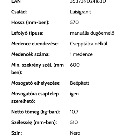
EAN
3537390241630
Család:
Luisigranit
Hossz (mm-ben):
570
Lefolyó típusa:
manuális dugóemelő
Medence elrendezése:
Csepptálca nélkül
Medencék száma:
1 medence
Min. szekrény szél. (mm-
600
ben):
Mosogató elhelyezése:
Beépített
Mosogatóra csaptelep
igen
szerelhető:
Nettó tömeg (kg-ban):
10.7
Szélesség (mm-ben):
510
Szín:
Nero