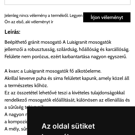
Személyes átvétel:
Jelenleg nincs vélemény a termékről. Legyen
Írjon véleményt
Ön az első, aki véleményt ír
Önnek lehetősége van rendelését a beérkezést követően
Leírás:
ingyenesen átvenni Budapesti Cégcsoportunk Stúdiójában
Beépíthető gránit mosogató A Luisigranit mosogatók
előre egyeztetett időpontban.
jellemzői a robusztusság, szilárdság, hőállóság és karcállóság.
Felülete nem porózus, ezért karbantartása nagyon egyszerű.
Cím:
1133 Budapest, Váci út 100.
A kvarc a Luisigranit mosogatók fő alkotóeleme.
Akrillal keverve puha és sima felületet kapunk, amely közel áll
Szállítási díjak:
a természetes kőhöz.
Az oldalunkon rendelés esetén, amennyiben szállítást is kér,
Ez az összetétel lehetővé teszi a kivételes tulajdonságokkal
úgy esetenként több lehetőséget ajánl fel a program. Kérjük, a
rendelkező mosogatók előállítását, különösen az ellenállás és
vásárolt árú figyelembevételével az önnek megfelelő szállítási
a sűrűség tekintetében.
költséget válassza ki.
A nagyon mély színek elérése érdekében pigmenteket adnak
Amennyiben nem biztos választásában, vagy a program
a kompozícióhoz.
automatikusan nem ajánl fel szállítási költséget, úgy válassza
Az oldal sütiket
A mély, sűrű színek minden konyhai stílushoz illeszkednek.
a 0.- forintos szállítást, kollégáink megvizsgálják a vásárolt