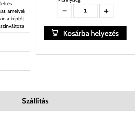
űek és
kat, amelyek
ín a képtől
 színváltoza
Kosárba helyezés
Szállítás