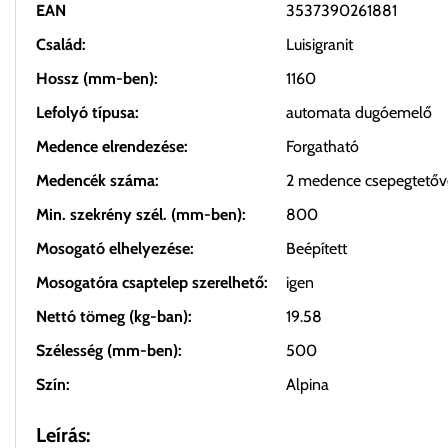
EAN
3537390261881
Család:
Luisigranit
Hossz (mm-ben):
1160
Lefolyó típusa:
automata dugóemelő
Medence elrendezése:
Forgatható
Medencék száma:
2 medence csepegtetőv
Min. szekrény szél. (mm-ben):
800
Mosogató elhelyezése:
Beépített
Mosogatóra csaptelep szerelhető:
igen
Nettó tömeg (kg-ban):
19.58
Szélesség (mm-ben):
500
Szín:
Alpina
Leírás: