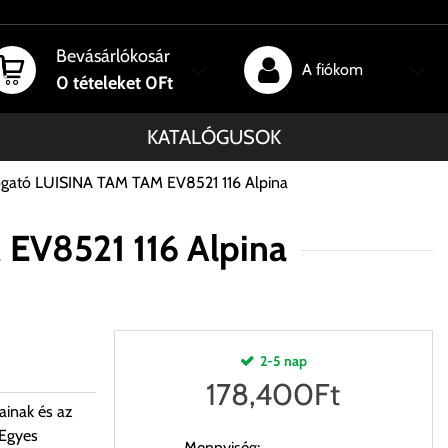
Bevásárlókosár
A fiókom
0
tételeket
0Ft
KATALÓGUSOK
ogató LUISINA TAM TAM EV8521 116 Alpina
EV8521 116 Alpina
2-5 nap
178,400
Ft
ainak és az
 Egyes
Mennyiség: