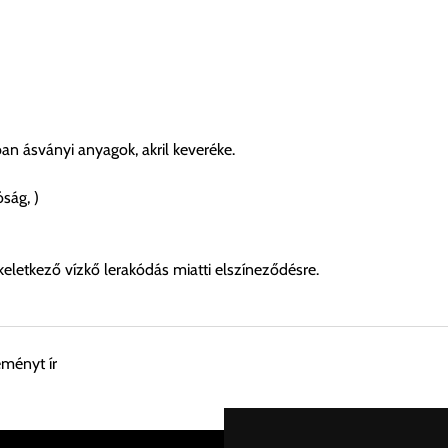
n ásványi anyagok, akril keveréke.
óság, )
keletkező vízkő lerakódás miatti elszíneződésre.
eményt ír
esen átvenni Budapesti Cégcsoportunk Stúdiójában előre egyeztet