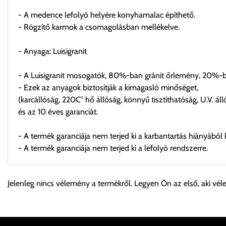
- A medence lefolyó helyére konyhamalac építhető.
- Rögzítő karmok a csomagolásban mellékelve.
- Anyaga: Luisigranit
- A Luisigranit mosogatók, 80%-ban gránit őrlemény, 20%-ba
- Ezek az anyagok biztosítják a kimagasló minőséget,
(karcállóság, 220C° hő állóság, könnyű tisztíthatóság, U.V. áll
és az 10 éves garanciát.
- A termék garanciája nem terjed ki a karbantartás hiányából 
- A termék garanciája nem terjed ki a lefolyó rendszerre.
Személyes átvétel:
Jelenleg nincs vélemény a termékről. Legyen Ön az első, aki vél
Önnek lehetősége van rendelését a beérkezést követően ingyen