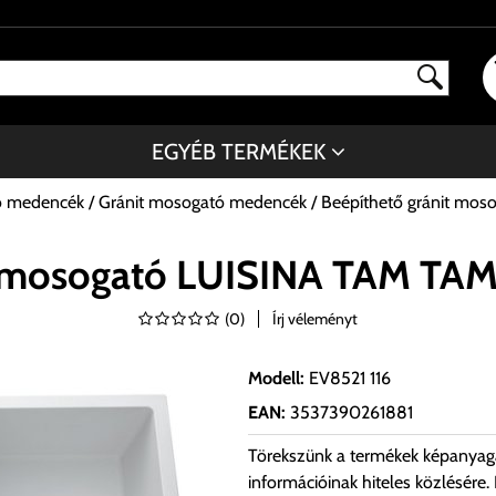
EGYÉB TERMÉKEK
ó medencék
Gránit mosogató medencék
Beépíthető gránit mos
t mosogató LUISINA TAM TAM 
(
0
)
Írj véleményt
Modell
:
EV8521 116
EAN
:
3537390261881
Törekszünk a termékek képanyag
információinak hiteles közlésére.