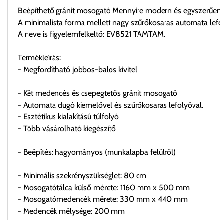
Beépíthető gránit mosogató Mennyire modern és egyszerűen
A minimalista forma mellett nagy szűrőkosaras automata lefo
A neve is figyelemfelkeltő: EV8521 TAMTAM.
Termékleírás:
- Megfordítható jobbos-balos kivitel
- Két medencés és csepegtetős gránit mosogató
- Automata dugó kiemelővel és szűrőkosaras lefolyóval.
- Esztétikus kialakítású túlfolyó
- Több vásárolható kiegészítő
- Beépítés: hagyományos (munkalapba felülről)
- Minimális szekrényszükséglet: 80 cm
- Mosogatótálca külső mérete: 1160 mm x 500 mm
- Mosogatómedencék mérete: 330 mm x 440 mm
- Medencék mélysége: 200 mm