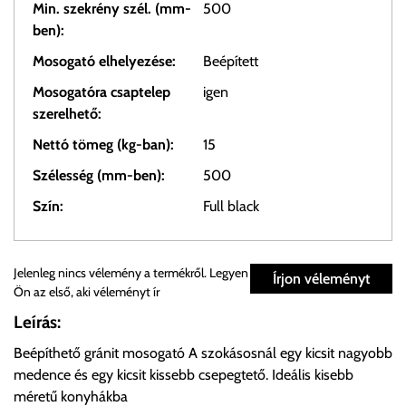
Min. szekrény szél. (mm-
500
ben):
Mosogató elhelyezése:
Beépített
Mosogatóra csaptelep
igen
szerelhető:
Nettó tömeg (kg-ban):
15
Szélesség (mm-ben):
500
Szín:
Full black
Személyes átvétel:
Jelenleg nincs vélemény a termékről. Legyen
Írjon véleményt
Ön az első, aki véleményt ír
Önnek lehetősége van rendelését a beérkezést követően
Leírás:
ingyenesen átvenni Budapesti Cégcsoportunk Stúdiójában
Beépíthető gránit mosogató A szokásosnál egy kicsit nagyobb
előre egyeztetett időpontban.
medence és egy kicsit kissebb csepegtető. Ideális kisebb
méretű konyhákba
Cím:
1133 Budapest, Váci út 100.