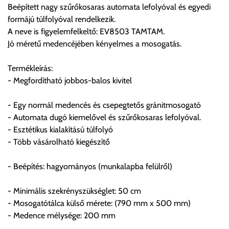
Beépített nagy szűrőkosaras automata lefolyóval és egyedi
formájú túlfolyóval rendelkezik.
A neve is figyelemfelkeltő: EV8503 TAMTAM.
Szállítási díjak:
Jó méretű medencéjében kényelmes a mosogatás.
Az oldalunkon rendelés esetén, amennyiben szállítást is kér,
úgy esetenként több lehetőséget ajánl fel a program. Kérjük, a
Termékleírás:
vásárolt árú figyelembevételével az önnek megfelelő szállítási
- Megfordítható jobbos-balos kivitel
költséget válassza ki.
Amennyiben nem biztos választásában, vagy a program
- Egy normál medencés és csepegtetős gránitmosogató
automatikusan nem ajánl fel szállítási költséget, úgy válassza
- Automata dugó kiemelővel és szűrőkosaras lefolyóval.
a 0.- forintos szállítást, kollégáink megvizsgálják a vásárolt
- Esztétikus kialakítású túlfolyó
termék adatait, majd visszaigazolják a szállítás költségét.
- Több vásárolható kiegészítő
Ingyenes szállítási lehetőség nincs!
- Beépítés: hagyományos (munkalapba felülről)
Egyes termékek súlyát a program nem ismeri, rendelés esetén
a központ igazolja vissza. Amennyiben a költséget az Ön által
- Minimális szekrényszükséglet: 50 cm
gondoltnál magasabb értékben igazoljuk vissza, úgy a
- Mosogatótálca külső mérete: (790 mm x 500 mm)
visszaigazolástól számított 24 órán belül a terméket
- Medence mélysége: 200 mm
lemondhatja, vagy kérheti a személyes átvételre való