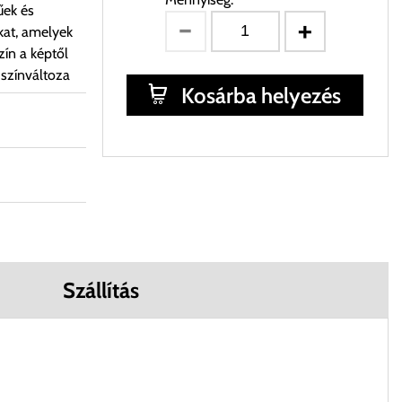
űek és
kat, amelyek
ín a képtől
 színváltoza
Kosárba helyezés
Szállítás