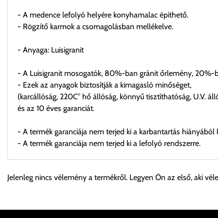
- A medence lefolyó helyére konyhamalac építhető.
- Rögzítő karmok a csomagolásban mellékelve.
- Anyaga: Luisigranit
- A Luisigranit mosogatók, 80%-ban gránit őrlemény, 20%-ba
- Ezek az anyagok biztosítják a kimagasló minőséget,
(karcállóság, 220C° hő állóság, könnyű tisztíthatóság, U.V. áll
és az 10 éves garanciát.
- A termék garanciája nem terjed ki a karbantartás hiányából 
- A termék garanciája nem terjed ki a lefolyó rendszerre.
Személyes átvétel:
Jelenleg nincs vélemény a termékről. Legyen Ön az első, aki vél
Önnek lehetősége van rendelését a beérkezést követően ingyen