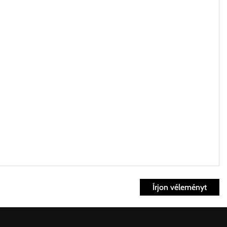
Írjon véleményt
ett időpontban.