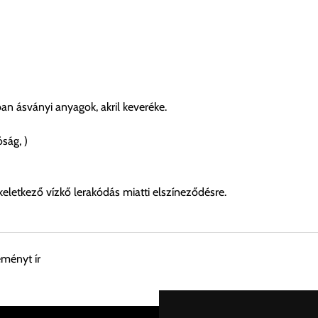
n ásványi anyagok, akril keveréke.
óság, )
keletkező vízkő lerakódás miatti elszíneződésre.
eményt ír
esen átvenni Budapesti Cégcsoportunk Stúdiójában előre egyeztet