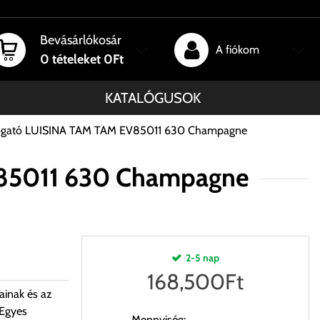
Bevásárlókosár
A fiókom
0
tételeket
0Ft
KATALÓGUSOK
sogató LUISINA TAM TAM EV85011 630 Champagne
V85011 630 Champagne
2-5 nap
168,500
Ft
ainak és az
 Egyes
Mennyiség: