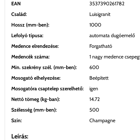
EAN
3537390261782
Család:
Luisigranit
Hossz (mm-ben):
1000
Lefolyó típusa:
automata dugóemelő
Medence elrendezése:
Forgatható
Medencék száma:
1 nagy medence csepeg
Min. szekrény szél. (mm-ben):
600
Mosogató elhelyezése:
Beépített
Mosogatóra csaptelep szerelhető:
igen
Nettó tömeg (kg-ban):
14.72
Szélesség (mm-ben):
500
Szín:
Champagne
Leírás: