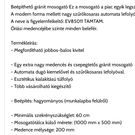
Beépíthető gránit mosogató Ez a mosogató a piac egyik legs
A modern forma mellett nagy szűrőkosaras automata lefolyóva
A neve is figyelemfelkeltő: EV85011 TAMTAM.
Óriási medencéjébe szinte minden belefér.
Termékleírás:
- Megfordítható jobbos-balos kivitel
- Egy extra nagy medencés és csepegtetős gránit mosogató
- Automata dugó kiemelővel és szűrőkosaras lefolyóval.
- Esztétikus kialakítású túlfolyó
- Több vásárolható kiegészítő
- Beépítés: hagyományos (munkalapba felülről)
- Minimális szekrényszükséglet: 60 cm
- Mosogatótálca külső mérete: (1000 mm x 500 mm)
- Medence mélysége: 200 mm