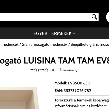
EGYÉB TERMÉKEK
ó medencék
Gránit mosogató medencék
Beépíthető gránit mo
osogató LUISINA TAM TAM E
(
0
)
Írj véleményt
Modell
:
EV85011 630
EAN
:
3537390261782
Törekszünk a termékek képanyag
információinak hiteles közlésére.