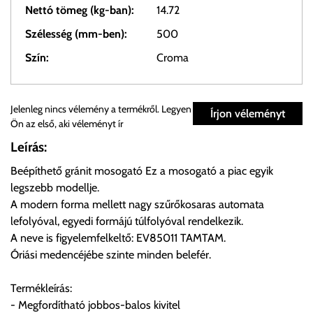
Nettó tömeg (kg-ban):
14.72
Szélesség (mm-ben):
500
Szín:
Croma
Személyes átvétel:
Jelenleg nincs vélemény a termékről. Legyen
Írjon véleményt
Ön az első, aki véleményt ír
Önnek lehetősége van rendelését a beérkezést követően
Leírás:
ingyenesen átvenni Budapesti Cégcsoportunk Stúdiójában
Beépíthető gránit mosogató Ez a mosogató a piac egyik
előre egyeztetett időpontban.
legszebb modellje.
A modern forma mellett nagy szűrőkosaras automata
Cím:
1133 Budapest, Váci út 100.
lefolyóval, egyedi formájú túlfolyóval rendelkezik.
A neve is figyelemfelkeltő: EV85011 TAMTAM.
Óriási medencéjébe szinte minden belefér.
Szállítási díjak:
Az oldalunkon rendelés esetén, amennyiben szállítást is kér,
Termékleírás:
úgy esetenként több lehetőséget ajánl fel a program. Kérjük, a
- Megfordítható jobbos-balos kivitel
vásárolt árú figyelembevételével az önnek megfelelő szállítási