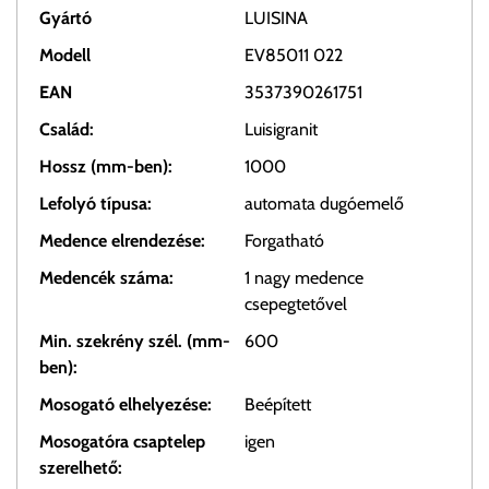
Gyártó
LUISINA
Modell
EV85011 022
EAN
3537390261751
Család:
Luisigranit
Hossz (mm-ben):
1000
Lefolyó típusa:
automata dugóemelő
Medence elrendezése:
Forgatható
Medencék száma:
1 nagy medence
csepegtetővel
Min. szekrény szél. (mm-
600
ben):
Mosogató elhelyezése:
Beépített
Mosogatóra csaptelep
igen
szerelhető: