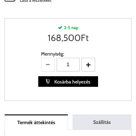
Lásd a részleteket
2-5 nap
168,500
Ft
Mennyiség:
Kosárba helyezés
Szállítás
Termék áttekintés