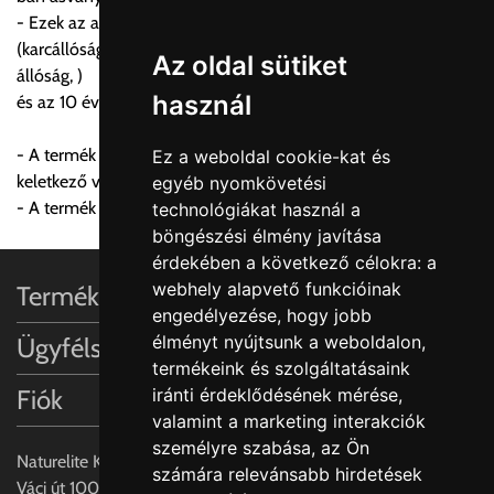
- Ezek az anyagok biztosítják a kimagasló minőséget,
Egyéb leírások:
(karcállóság, 220C° hő állóság, könnyű tisztíthatóság, U.V.
Az oldal sütiket
állóság, )
Budapesti szállítások:
használ
és az 10 éves garanciát.
1, Budapestre kért szállítás esetén az általános szállítás
helyett időre történő extra szállítás kérése is lehetséges
- A termék garanciája nem terjed ki a karbantartás hiányából
Ez a weboldal cookie-kat és
egyedi áron. A szállítás megbeszélt időablakban lehetőség
keletkező vízkő lerakódás miatti elszíneződésre.
egyéb nyomkövetési
szerint 1 órás intervallumon belüli pontos időpont
- A termék garanciája nem terjed ki a lefolyó rendszerre.
technológiákat használ a
megjelöléssel kérhető munkanapokon 09.00 - 15.00 között.
böngészési élmény javítása
A költséget a megrendeléskor rendelt termék/termékek,
érdekében a következő célokra:
a
valamint az ott megadott szállítási cím alapján a központ
webhely alapvető funkcióinak
Termékinformációk
számolja, valamint visszaigazolja.
engedélyezése
,
hogy jobb
élményt nyújtsunk a weboldalon
,
Ügyfélszolgálat
Az árak csak a címre való szállítást tartalmazzák
termékeink és szolgáltatásaink
anyagmozgatás, be- illetve felszállítás nélkül.
iránti érdeklődésének mérése,
Fiók
Az árak az utánvét és értékbevallási díjat nem tartalmazzák.
valamint a marketing interakciók
személyre szabása
,
az Ön
Utánvét díjak:
Naturelite Kft,
számára relevánsabb hirdetések
1, 0-200.000 forint szállítónak fizetett vásárlási ellenérték
Váci út 100.,