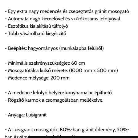
költséget válassza ki.
- Egy extra nagy medencés és csepegtetős gránit mosogató
Amennyiben nem biztos választásában, vagy a program
- Automata dugó kiemelővel és szűrőkosaras lefolyóval.
automatikusan nem ajánl fel szállítási költséget, úgy válassza
- Esztétikus kialakítású túlfolyó
a 0.- forintos szállítást, kollégáink megvizsgálják a vásárolt
- Több vásárolható kiegészítő
termék adatait, majd visszaigazolják a szállítás költségét.
- Beépítés: hagyományos (munkalapba felülről)
Ingyenes szállítási lehetőség nincs!
Egyes termékek súlyát a program nem ismeri, rendelés esetén
- Minimális szekrényszükséglet: 60 cm
a központ igazolja vissza. Amennyiben a költséget az Ön által
- Mosogatótálca külső mérete: (1000 mm x 500 mm)
gondoltnál magasabb értékben igazoljuk vissza, úgy a
- Medence mélysége: 200 mm
visszaigazolástól számított 24 órán belül a terméket
lemondhatja, vagy kérheti a személyes átvételre való
- A medence lefolyó helyére konyhamalac építhető.
módosítását.
- Rögzítő karmok a csomagolásban mellékelve.
FIGYELEM!!
- Anyaga: Luisigranit
KERÁMIA TERMÉKEK SZÁLLÍTATÁSA NEM, VAGY CSAK
A MEGRENDELŐ KIFEJEZETT KÉRÉSÉRE ÉS
- A Luisigranit mosogatók, 80%-ban gránit őrlemény, 20%-
FELELŐSSÉGÉRE LEHETSÉGES!!
ban ásványi anyagok, akril keveréke.