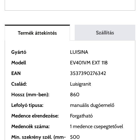
Szállítás
Termék áttekintés
Gyártó
LUISINA
Modell
EV401VM EXT 118
EAN
3537390276342
Család:
Luisigranit
Hossz (mm-ben):
860
Lefolyó típusa:
manuális dugóemelő
Medence elrendezése:
Forgatható
Medencék száma:
1 medence csepegtetővel
Min. szekrény szél. (mm-
500