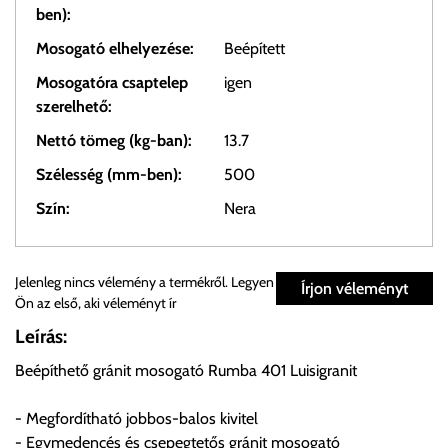
ben):
Mosogató elhelyezése:
Beépített
Mosogatóra csaptelep
igen
szerelhető:
Nettó tömeg (kg-ban):
13.7
Szélesség (mm-ben):
500
Szín:
Nera
Személyes átvétel:
Jelenleg nincs vélemény a termékről. Legyen
Írjon véleményt
Ön az első, aki véleményt ír
Önnek lehetősége van rendelését a beérkezést követően
Leírás:
ingyenesen átvenni Budapesti Cégcsoportunk Stúdiójában
Beépíthető gránit mosogató Rumba 401 Luisigranit
előre egyeztetett időpontban.
- Megfordítható jobbos-balos kivitel
Cím:
1133 Budapest, Váci út 100.
- Egymedencés és csepegtetős gránit mosogató