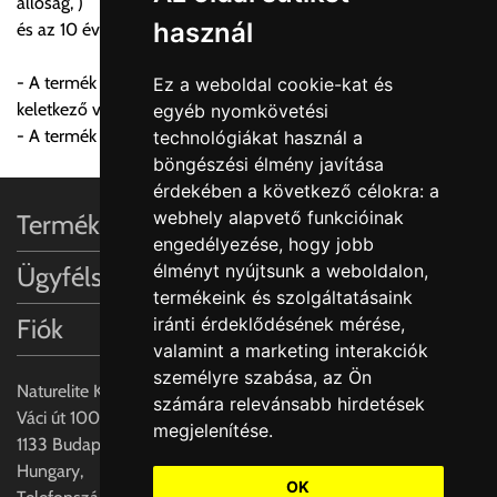
állóság, )
használ
és az 10 éves garanciát.
FIGYELEM!!
KERÁMIA TERMÉKEK SZÁLLÍTATÁSA NEM, VAGY CSAK
- A termék garanciája nem terjed ki a karbantartás hiányából
Ez a weboldal cookie-kat és
A MEGRENDELŐ KIFEJEZETT KÉRÉSÉRE ÉS
keletkező vízkő lerakódás miatti elszíneződésre.
egyéb nyomkövetési
FELELŐSSÉGÉRE LEHETSÉGES!!
- A termék garanciája nem terjed ki a lefolyó rendszerre.
technológiákat használ a
böngészési élmény javítása
Egyéb leírások:
érdekében a következő célokra:
a
webhely alapvető funkcióinak
Termékinformációk
Budapesti szállítások:
engedélyezése
,
hogy jobb
1, Budapestre kért szállítás esetén az általános szállítás
élményt nyújtsunk a weboldalon
,
Ügyfélszolgálat
helyett időre történő extra szállítás kérése is lehetséges
termékeink és szolgáltatásaink
egyedi áron. A szállítás megbeszélt időablakban lehetőség
Fiók
iránti érdeklődésének mérése,
szerint 1 órás intervallumon belüli pontos időpont
valamint a marketing interakciók
megjelöléssel kérhető munkanapokon 09.00 - 15.00 között.
személyre szabása
,
az Ön
A költséget a megrendeléskor rendelt termék/termékek,
Naturelite Kft,
számára relevánsabb hirdetések
valamint az ott megadott szállítási cím alapján a központ
Váci út 100.,
megjelenítése
.
számolja, valamint visszaigazolja.
1133 Budapest,
Hungary,
Az árak csak a címre való szállítást tartalmazzák
OK