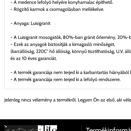
- A medence lefolyó helyére konyhamalac építhető.
- Rögzítő karmok a csomagolásban mellékelve.
- Anyaga: Luisigranit
- A Luisigranit mosogatók, 80%-ban gránit őrlemény, 20%-ba
- Ezek az anyagok biztosítják a kimagasló minőséget,
(karcállóság, 220C° hő állóság, könnyű tisztíthatóság, U.V. áll
és az 10 éves garanciát.
- A termék garanciája nem terjed ki a karbantartás hiányából 
- A termék garanciája nem terjed ki a lefolyó rendszerre.
Személyes átvétel:
Jelenleg nincs vélemény a termékről. Legyen Ön az első, aki vél
Önnek lehetősége van rendelését a beérkezést követően ingyen
Cím:
1133 Budapest, Váci út 100.
Termékinformá