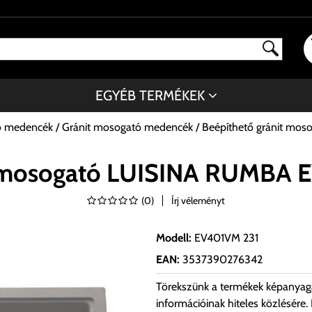
EGYÉB TERMÉKEK
ó medencék
Gránit mosogató medencék
Beépíthető gránit mo
t mosogató LUISINA RUMBA 
(
0
)
Írj véleményt
Modell
:
EV401VM 231
EAN
:
3537390276342
Törekszünk a termékek képanyag
információinak hiteles közlésére.