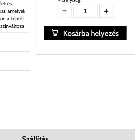
űek és
kat, amelyek
ín a képtől
 színváltoza
Kosárba helyezés
Szállítás