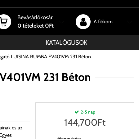
Bevásárlókosár
A fiókom
0
tételeket
0Ft
KATALÓGUSOK
sogató LUISINA RUMBA EV401VM 231 Béton
EV401VM 231 Béton
2-5 nap
144,700
Ft
ainak és az
 Egyes
Mennyiség: