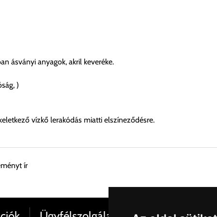
n ásványi anyagok, akril keveréke.
óság, )
keletkező vízkő lerakódás miatti elszíneződésre.
eményt ír
esen átvenni Budapesti Cégcsoportunk Stúdiójában előre egyeztet
ciók
Ügyfélszolgálat