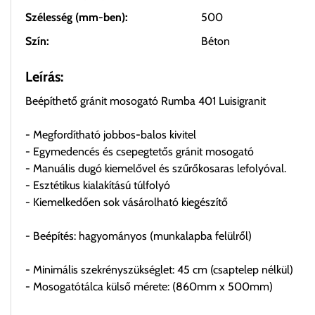
Szélesség (mm-ben):
500
Szín:
Béton
Leírás:
Beépíthető gránit mosogató Rumba 401 Luisigranit
- Megfordítható jobbos-balos kivitel
- Egymedencés és csepegtetős gránit mosogató
- Manuális dugó kiemelővel és szűrőkosaras lefolyóval.
- Esztétikus kialakítású túlfolyó
- Kiemelkedően sok vásárolható kiegészítő
- Beépítés: hagyományos (munkalapba felülről)
- Minimális szekrényszükséglet: 45 cm (csaptelep nélkül)
- Mosogatótálca külső mérete: (860mm x 500mm)