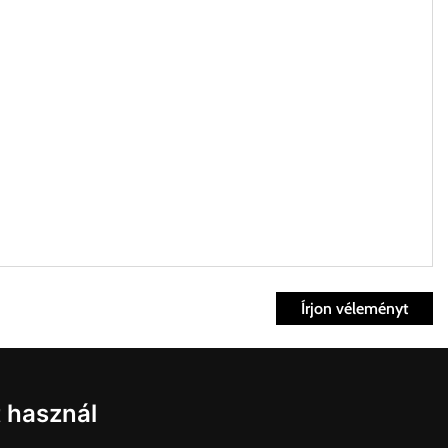
Írjon véleményt
ett időpontban.
Fiók
t használ
kvisszaküldés
fiók