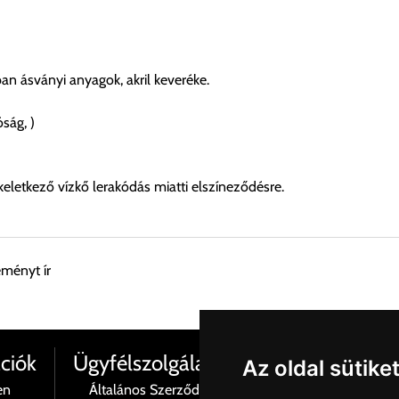
n ásványi anyagok, akril keveréke.
óság, )
keletkező vízkő lerakódás miatti elszíneződésre.
eményt ír
esen átvenni Budapesti Cégcsoportunk Stúdiójában előre egyeztet
ciók
Ügyfélszolgálat
Az oldal sütike
en
Általános Szerződési Feltételek
Termé