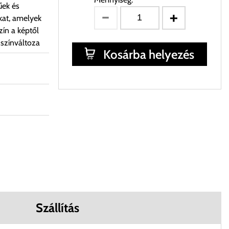
űek és
kat, amelyek
ín a képtől
 színváltoza
Kosárba helyezés
Szállítás