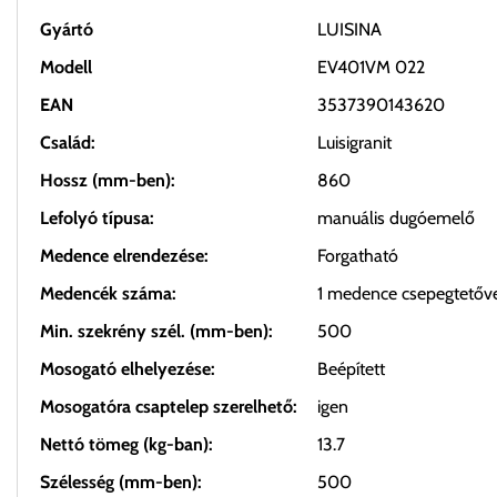
Gyártó
LUISINA
Modell
EV401VM 022
EAN
3537390143620
Család:
Luisigranit
Hossz (mm-ben):
860
Lefolyó típusa:
manuális dugóemelő
Medence elrendezése:
Forgatható
Medencék száma:
1 medence csepegtetőv
Min. szekrény szél. (mm-ben):
500
Mosogató elhelyezése:
Beépített
Mosogatóra csaptelep szerelhető:
igen
Nettó tömeg (kg-ban):
13.7
Szélesség (mm-ben):
500