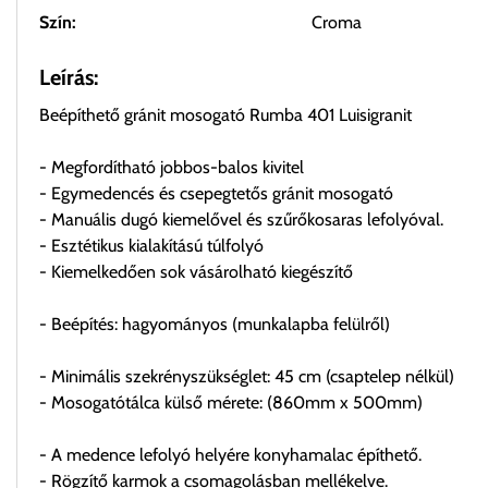
Szín:
Croma
Leírás:
Beépíthető gránit mosogató Rumba 401 Luisigranit
- Megfordítható jobbos-balos kivitel
- Egymedencés és csepegtetős gránit mosogató
- Manuális dugó kiemelővel és szűrőkosaras lefolyóval.
- Esztétikus kialakítású túlfolyó
- Kiemelkedően sok vásárolható kiegészítő
- Beépítés: hagyományos (munkalapba felülről)
- Minimális szekrényszükséglet: 45 cm (csaptelep nélkül)
- Mosogatótálca külső mérete: (860mm x 500mm)
- A medence lefolyó helyére konyhamalac építhető.
- Rögzítő karmok a csomagolásban mellékelve.