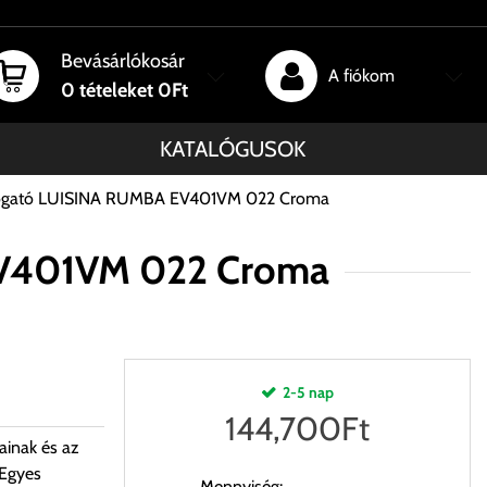
Bevásárlókosár
A fiókom
0
tételeket
0Ft
KATALÓGUSOK
osogató LUISINA RUMBA EV401VM 022 Croma
EV401VM 022 Croma
2-5 nap
144,700
Ft
ainak és az
 Egyes
Mennyiség: