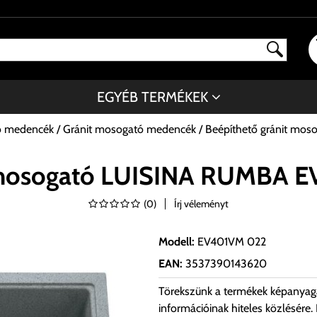
EGYÉB TERMÉKEK
ó medencék
Gránit mosogató medencék
Beépíthető gránit m
t mosogató LUISINA RUMBA 
(
0
)
Írj véleményt
Modell
:
EV401VM 022
EAN
:
3537390143620
Törekszünk a termékek képanyag
információinak hiteles közlésére.