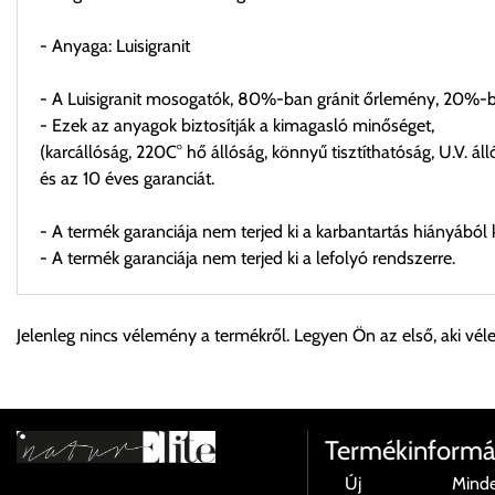
- Anyaga: Luisigranit
- A Luisigranit mosogatók, 80%-ban gránit őrlemény, 20%-ba
- Ezek az anyagok biztosítják a kimagasló minőséget,
(karcállóság, 220C° hő állóság, könnyű tisztíthatóság, U.V. áll
és az 10 éves garanciát.
- A termék garanciája nem terjed ki a karbantartás hiányából 
- A termék garanciája nem terjed ki a lefolyó rendszerre.
Személyes átvétel:
Jelenleg nincs vélemény a termékről. Legyen Ön az első, aki vél
Önnek lehetősége van rendelését a beérkezést követően ingyen
Cím:
1133 Budapest, Váci út 100.
Termékinformá
Új
Mind