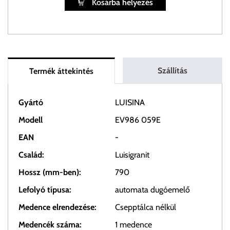
Kosárba helyezés
Szállítás
Termék áttekintés
Gyártó
LUISINA
Modell
EV986 059E
EAN
-
Család:
Luisigranit
Hossz (mm-ben):
790
Lefolyó típusa:
automata dugóemelő
Medence elrendezése:
Csepptálca nélkül
Medencék száma:
1 medence