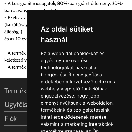
- A Luisigranit mosogatók, 80%-ban gránit őrlemény, 20%-
módosítását.
ban ásványi anyagok, akril keveréke.
- Ezek az anyagok biztosítják a kimagasló minőséget,
FIGYELEM!!
(karcállóság, 220C° hő állóság, könnyű tisztíthatóság, U.V.
KERÁMIA TERMÉKEK SZÁLLÍTATÁSA NEM, VAGY CSAK
Az oldal sütiket
állóság, )
A MEGRENDELŐ KIFEJEZETT KÉRÉSÉRE ÉS
használ
és az 10 éves garanciát.
FELELŐSSÉGÉRE LEHETSÉGES!!
- A termék garanciája nem terjed ki a karbantartás hiányából
Ez a weboldal cookie-kat és
Egyéb leírások:
keletkező vízkő lerakódás miatti elszíneződésre.
egyéb nyomkövetési
- A termék garanciája nem terjed ki a lefolyó rendszerre.
technológiákat használ a
Budapesti szállítások:
böngészési élmény javítása
1, Budapestre kért szállítás esetén az általános szállítás
érdekében a következő célokra:
a
helyett időre történő extra szállítás kérése is lehetséges
webhely alapvető funkcióinak
Termékinformációk
egyedi áron. A szállítás megbeszélt időablakban lehetőség
engedélyezése
,
hogy jobb
szerint 1 órás intervallumon belüli pontos időpont
élményt nyújtsunk a weboldalon
,
Ügyfélszolgálat
megjelöléssel kérhető munkanapokon 09.00 - 15.00 között.
termékeink és szolgáltatásaink
A költséget a megrendeléskor rendelt termék/termékek,
Fiók
iránti érdeklődésének mérése,
valamint az ott megadott szállítási cím alapján a központ
valamint a marketing interakciók
számolja, valamint visszaigazolja.
személyre szabása
,
az Ön