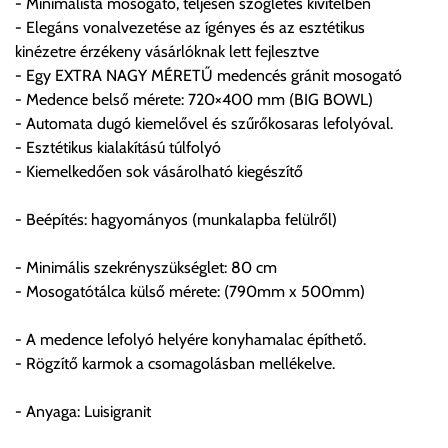
- Minimalista mosogató, teljesen szögletes kivitelben
Cím:
1133 Budapest, Váci út 100.
- Elegáns vonalvezetése az ígényes és az esztétikus
kinézetre érzékeny vásárlóknak lett fejlesztve
- Egy EXTRA NAGY MÉRETŰ medencés gránit mosogató
Szállítási díjak:
- Medence belső mérete: 720×400 mm (BIG BOWL)
Az oldalunkon rendelés esetén, amennyiben szállítást is kér,
- Automata dugó kiemelővel és szűrőkosaras lefolyóval.
úgy esetenként több lehetőséget ajánl fel a program. Kérjük, a
- Esztétikus kialakítású túlfolyó
vásárolt árú figyelembevételével az önnek megfelelő szállítási
- Kiemelkedően sok vásárolható kiegészítő
költséget válassza ki.
Amennyiben nem biztos választásában, vagy a program
- Beépítés: hagyományos (munkalapba felülről)
automatikusan nem ajánl fel szállítási költséget, úgy válassza
a 0.- forintos szállítást, kollégáink megvizsgálják a vásárolt
- Minimális szekrényszükséglet: 80 cm
termék adatait, majd visszaigazolják a szállítás költségét.
- Mosogatótálca külső mérete: (790mm x 500mm)
Ingyenes szállítási lehetőség nincs!
- A medence lefolyó helyére konyhamalac építhető.
Egyes termékek súlyát a program nem ismeri, rendelés esetén
- Rögzítő karmok a csomagolásban mellékelve.
a központ igazolja vissza. Amennyiben a költséget az Ön által
gondoltnál magasabb értékben igazoljuk vissza, úgy a
- Anyaga: Luisigranit
visszaigazolástól számított 24 órán belül a terméket
lemondhatja, vagy kérheti a személyes átvételre való