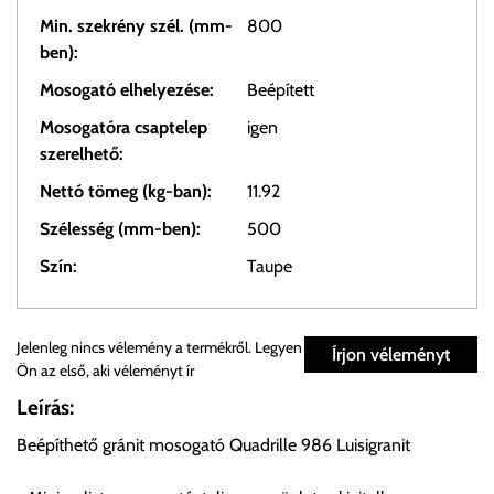
Min. szekrény szél. (mm-
800
ben):
Mosogató elhelyezése:
Beépített
Mosogatóra csaptelep
igen
szerelhető:
Nettó tömeg (kg-ban):
11.92
Szélesség (mm-ben):
500
Szín:
Taupe
Személyes átvétel:
Jelenleg nincs vélemény a termékről. Legyen
Írjon véleményt
Ön az első, aki véleményt ír
Önnek lehetősége van rendelését a beérkezést követően
Leírás:
ingyenesen átvenni Budapesti Cégcsoportunk Stúdiójában
Beépíthető gránit mosogató Quadrille 986 Luisigranit
előre egyeztetett időpontban.