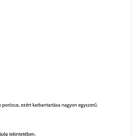
em porózus, ezért karbantartása nagyon egyszerű.
űség tekintetében.