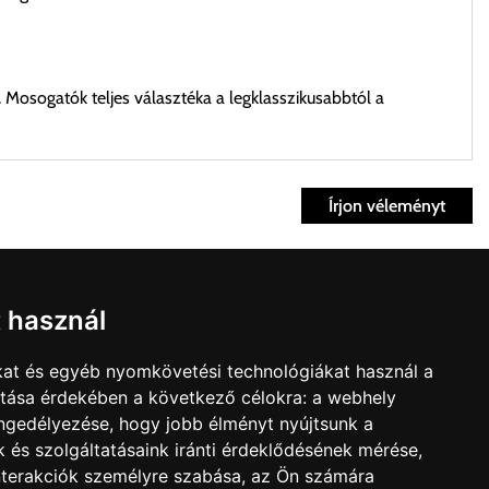
. Mosogatók teljes választéka a legklasszikusabbtól a
Írjon véleményt
ett időpontban.
Fiók
t használ
kvisszaküldés
fiók
kat és egyéb nyomkövetési technológiákat használ a
nk
Bevásárlókosár
ítása érdekében a következő célokra:
a webhely
t árú figyelembevételével az önnek megfelelő szállítási költséget
olat
engedélyezése
,
hogy jobb élményt nyújtsunk a
édelmi irányelvek
 és szolgáltatásaink iránti érdeklődésének mérése,
zállítást, kollégáink megvizsgálják a vásárolt termék adatait,
nterakciók személyre szabása
,
az Ön számára