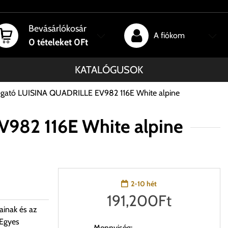
Bevásárlókosár
A fiókom
0
tételeket
0Ft
KATALÓGUSOK
ogató LUISINA QUADRILLE EV982 116E White alpine
982 116E White alpine
2-10 hét
191,200
Ft
ainak és az
 Egyes
Mennyiség: