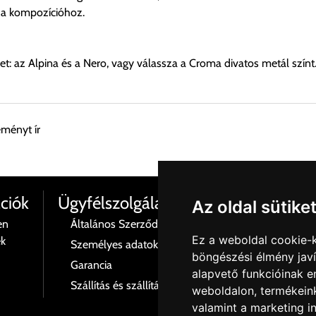
 a kompozícióhoz.
ket: az Alpina és a Nero, vagy válassza a Croma divatos metál színt
eményt ír
esen átvenni Budapesti Cégcsoportunk Stúdiójában előre egyeztet
ciók
Ügyfélszolgálat
Az oldal sütike
en
Általános Szerződési Feltételek
Termé
Ez a weboldal cookie-
ék
Személyes adatok és azok kezelése
Rólu
böngészési élmény jav
 esetenként több lehetőséget ajánl fel a program. Kérjük, a vásárol
Garancia
Kapcs
alapvető funkcióinak 
Szállítás és szállítási költségek
Adatv
weboldalon
,
termékeink
n nem ajánl fel szállítási költséget, úgy válassza a 0.- forintos s
valamint a marketing i