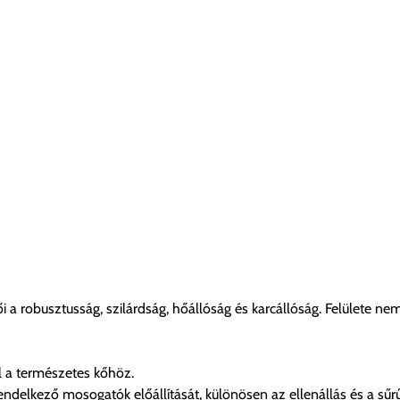
 a robusztusság, szilárdság, hőállóság és karcállóság. Felülete n
ll a természetes kőhöz.
rendelkező mosogatók előállítását, különösen az ellenállás és a sűr