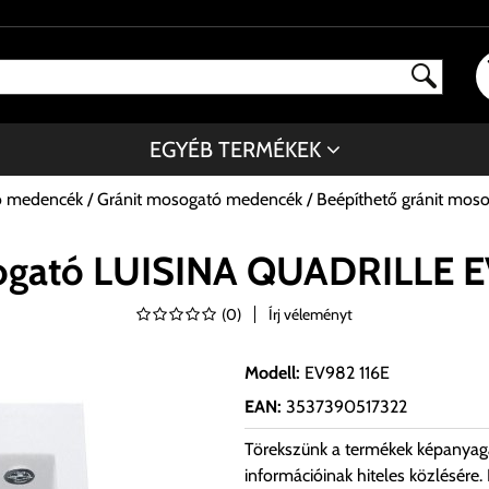
EGYÉB TERMÉKEK
ó medencék
Gránit mosogató medencék
Beépíthető gránit mos
sogató LUISINA QUADRILLE EV
(
0
)
Írj véleményt
Modell
:
EV982 116E
EAN
:
3537390517322
Törekszünk a termékek képanyag
információinak hiteles közlésére.