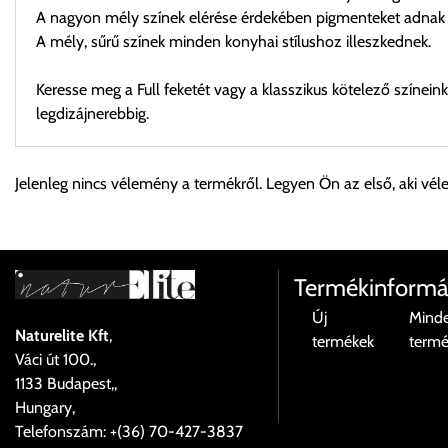
A nagyon mély színek elérése érdekében pigmenteket adnak
A mély, sűrű színek minden konyhai stílushoz illeszkednek.
Keresse meg a Full feketét vagy a klasszikus kötelező színein
legdizájnerebbig.
Személyes átvétel:
Jelenleg nincs vélemény a termékről. Legyen Ön az első, aki vél
Önnek lehetősége van rendelését a beérkezést követően ingyen
Cím:
1133 Budapest, Váci út 100.
Termékinformá
Új
Mind
Naturelite Kft
,
termékek
term
Szállítási díjak:
Váci út 100.,
Az oldalunkon rendelés esetén, amennyiben szállítást is kér, úgy
1133 Budapest,,
válassza ki.
Hungary,
Amennyiben nem biztos választásában, vagy a program automatikusa
Telefonszám: +(36) 70-427-3837
majd visszaigazolják a szállítás költségét.