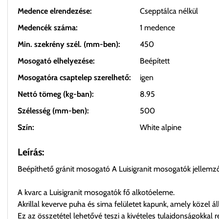
Medence elrendezése:
Csepptálca nélkül
Medencék száma:
1 medence
Min. szekrény szél. (mm-ben):
450
Mosogató elhelyezése:
Beépített
Mosogatóra csaptelep szerelhető:
igen
Nettó tömeg (kg-ban):
8.95
Szélesség (mm-ben):
500
Szín:
White alpine
Leírás:
Beépíthető gránit mosogató A Luisigranit mosogatók jellemzői
A kvarc a Luisigranit mosogatók fő alkotóeleme.
Akrillal keverve puha és sima felületet kapunk, amely közel á
Ez az összetétel lehetővé teszi a kivételes tulajdonságokkal 