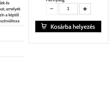
űek és
kat, amelyek
ín a képtől
 színváltoza
Kosárba helyezés