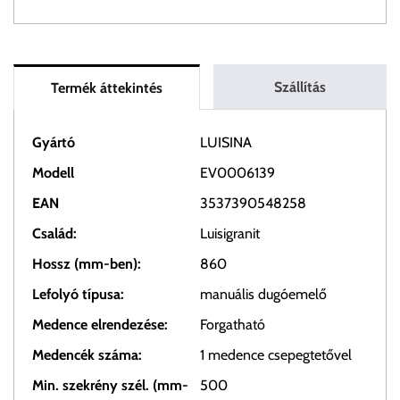
Szállítás
Termék áttekintés
Gyártó
LUISINA
Modell
EV0006139
EAN
3537390548258
Család:
Luisigranit
Hossz (mm-ben):
860
Lefolyó típusa:
manuális dugóemelő
Medence elrendezése:
Forgatható
Medencék száma:
1 medence csepegtetővel
Min. szekrény szél. (mm-
500