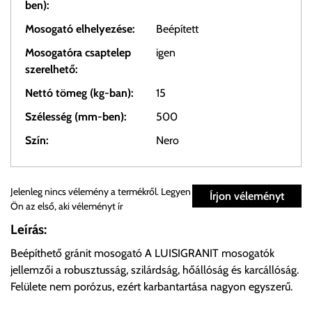
ben):
Mosogató elhelyezése:
Beépített
Mosogatóra csaptelep
igen
szerelhető:
Nettó tömeg (kg-ban):
15
Szélesség (mm-ben):
500
Szín:
Nero
Személyes átvétel:
Jelenleg nincs vélemény a termékről. Legyen
Írjon véleményt
Ön az első, aki véleményt ír
Önnek lehetősége van rendelését a beérkezést követően
Leírás:
ingyenesen átvenni Budapesti Cégcsoportunk Stúdiójában
Beépíthető gránit mosogató A LUISIGRANIT mosogatók
előre egyeztetett időpontban.
jellemzői a robusztusság, szilárdság, hőállóság és karcállóság.
Felülete nem porózus, ezért karbantartása nagyon egyszerű.
Cím:
1133 Budapest, Váci út 100.