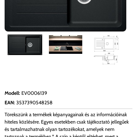
Modell
:
EV0006139
EAN
:
3537390548258
Törekszünk a termékek képanyagainak és az információinak
hiteles közlésére. Egyes esetekben csak tájékoztató jellegűek
és tartalmazhatnak olyan tartozékokat, amelyek nem
tartoznak a termékhez.* A szín a képtől eltérhet, mert a