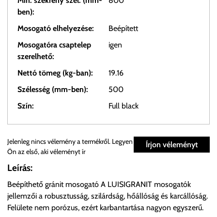
Min. szekrény szél. (mm-
800
ben):
Mosogató elhelyezése:
Beépített
Mosogatóra csaptelep
igen
szerelhető:
Nettó tömeg (kg-ban):
19.16
Szélesség (mm-ben):
500
Szín:
Full black
Személyes átvétel:
Jelenleg nincs vélemény a termékről. Legyen
Írjon véleményt
Ön az első, aki véleményt ír
Önnek lehetősége van rendelését a beérkezést követően
Leírás:
ingyenesen átvenni Budapesti Cégcsoportunk Stúdiójában
Beépíthető gránit mosogató A LUISIGRANIT mosogatók
előre egyeztetett időpontban.
jellemzői a robusztusság, szilárdság, hőállóság és karcállóság.
Felülete nem porózus, ezért karbantartása nagyon egyszerű.
Cím:
1133 Budapest, Váci út 100.