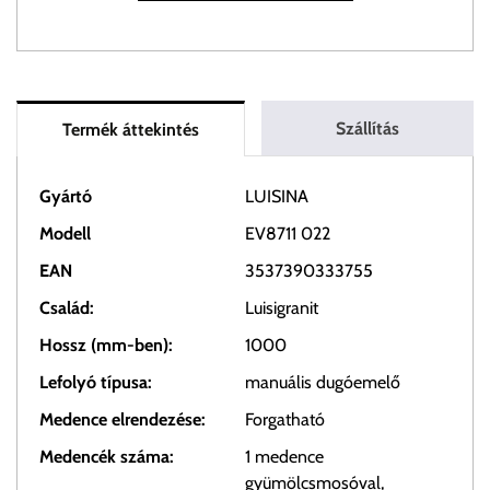
Szállítás
Termék áttekintés
Gyártó
LUISINA
Modell
EV8711 022
EAN
3537390333755
Család:
Luisigranit
Hossz (mm-ben):
1000
Lefolyó típusa:
manuális dugóemelő
Medence elrendezése:
Forgatható
Medencék száma:
1 medence
gyümölcsmosóval,