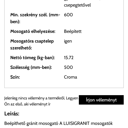
csepegtetővel
Min. szekrény szél. (mm-
600
ben):
Mosogató elhelyezése:
Beépített
Mosogatóra csaptelep
igen
szerelhető:
Nettó tömeg (kg-ban):
15.72
Szélesség (mm-ben):
500
Szín:
Croma
Személyes átvétel:
Jelenleg nincs vélemény a termékről. Legyen
Írjon véleményt
Ön az első, aki véleményt ír
Önnek lehetősége van rendelését a beérkezést követően
Leírás:
ingyenesen átvenni Budapesti Cégcsoportunk Stúdiójában
Beépíthető gránit mosogató A LUISIGRANIT mosogatók
előre egyeztetett időpontban.