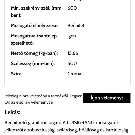
Min. szekrény szél. (mm-
600
ben):
Mosogató elhelyezése:
Beépített
Mosogatóra csaptelep
igen
szerelhető:
Nettó tömeg (kg-ban):
15.66
Szélesség (mm-ben):
500
Szín:
Croma
Személyes átvétel:
Jelenleg nincs vélemény a termékről. Legyen
Írjon véleményt
Ön az első, aki véleményt ír
Önnek lehetősége van rendelését a beérkezést követően
Leírás:
ingyenesen átvenni Budapesti Cégcsoportunk Stúdiójában
Beépíthető gránit mosogató A LUISIGRANIT mosogatók
előre egyeztetett időpontban.
jellemzői a robusztusság, szilárdság, hőállóság és karcállóság.