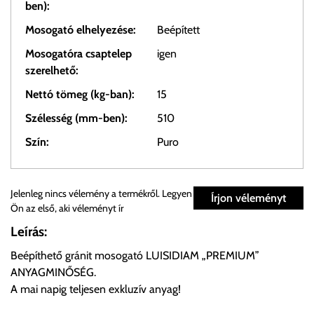
ben):
Mosogató elhelyezése:
Beépített
Mosogatóra csaptelep
igen
szerelhető:
Nettó tömeg (kg-ban):
15
Szélesség (mm-ben):
510
Szín:
Puro
Személyes átvétel:
Jelenleg nincs vélemény a termékről. Legyen
Írjon véleményt
Ön az első, aki véleményt ír
Önnek lehetősége van rendelését a beérkezést követően
Leírás:
ingyenesen átvenni Budapesti Cégcsoportunk Stúdiójában
Beépíthető gránit mosogató LUISIDIAM „PREMIUM”
előre egyeztetett időpontban.
ANYAGMINŐSÉG.
A mai napig teljesen exkluzív anyag!
Cím:
1133 Budapest, Váci út 100.