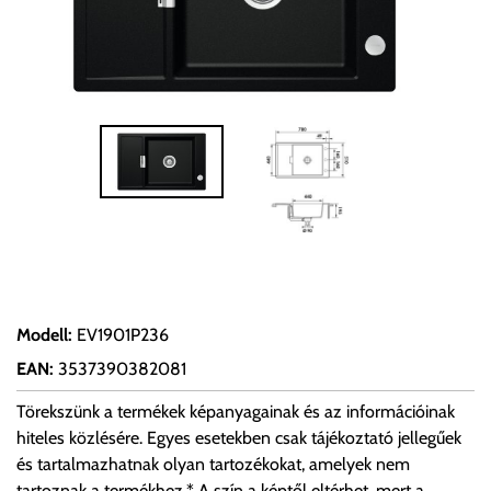
Modell
:
EV1901P236
EAN
:
3537390382081
Törekszünk a termékek képanyagainak és az információinak
hiteles közlésére. Egyes esetekben csak tájékoztató jellegűek
és tartalmazhatnak olyan tartozékokat, amelyek nem
tartoznak a termékhez.* A szín a képtől eltérhet, mert a