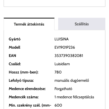
Szállítás
Termék áttekintés
Gyártó
LUISINA
Modell
EV1901P236
EAN
3537390382081
Család:
Luisidiam
Hossz (mm-ben):
780
Lefolyó típusa:
manuális dugóemelő
Medence elrendezése:
Forgatható
Medencék száma:
1 medence félcseptálcás
Min. szekrény szél. (mm-
600