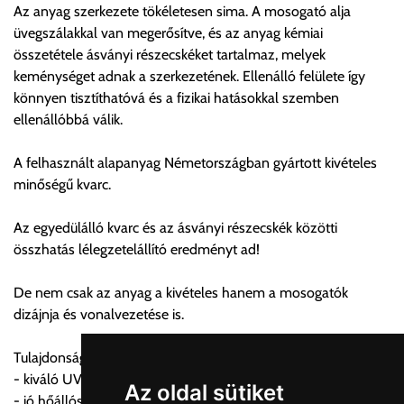
Az anyag szerkezete tökéletesen sima. A mosogató alja
üvegszálakkal van megerősítve, és az anyag kémiai
Szállítási díjak:
összetétele ásványi részecskéket tartalmaz, melyek
Az oldalunkon rendelés esetén, amennyiben szállítást is kér,
keménységet adnak a szerkezetének. Ellenálló felülete így
úgy esetenként több lehetőséget ajánl fel a program. Kérjük, a
könnyen tisztíthatóvá és a fizikai hatásokkal szemben
vásárolt árú figyelembevételével az önnek megfelelő szállítási
ellenállóbbá válik.
költséget válassza ki.
Amennyiben nem biztos választásában, vagy a program
A felhasznált alapanyag Németországban gyártott kivételes
automatikusan nem ajánl fel szállítási költséget, úgy válassza
minőségű kvarc.
a 0.- forintos szállítást, kollégáink megvizsgálják a vásárolt
termék adatait, majd visszaigazolják a szállítás költségét.
Az egyedülálló kvarc és az ásványi részecskék közötti
összhatás lélegzetelállító eredményt ad!
Ingyenes szállítási lehetőség nincs!
Egyes termékek súlyát a program nem ismeri, rendelés esetén
De nem csak az anyag a kivételes hanem a mosogatók
a központ igazolja vissza. Amennyiben a költséget az Ön által
dizájnja és vonalvezetése is.
gondoltnál magasabb értékben igazoljuk vissza, úgy a
visszaigazolástól számított 24 órán belül a terméket
Tulajdonságai:
lemondhatja, vagy kérheti a személyes átvételre való
- kiváló UV állóság
módosítását.
Az oldal sütiket
- jó hőállóság