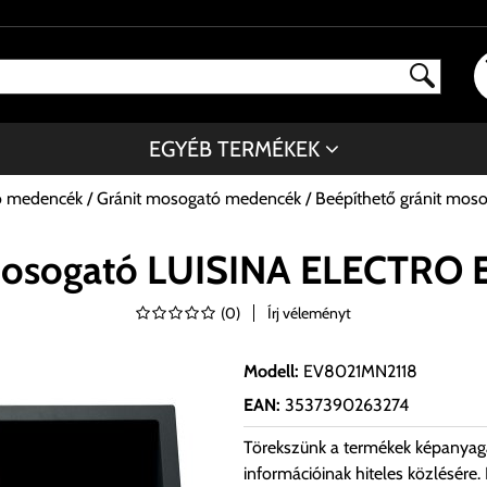
EGYÉB TERMÉKEK
ó medencék
Gránit mosogató medencék
Beépíthető gránit mo
 mosogató LUISINA ELECTRO
(
0
)
Írj véleményt
Modell
:
EV8021MN2118
EAN
:
3537390263274
Törekszünk a termékek képanyag
információinak hiteles közlésére.