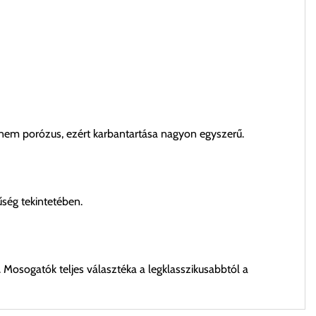
 nem porózus, ezért karbantartása nagyon egyszerű.
űség tekintetében.
. Mosogatók teljes választéka a legklasszikusabbtól a