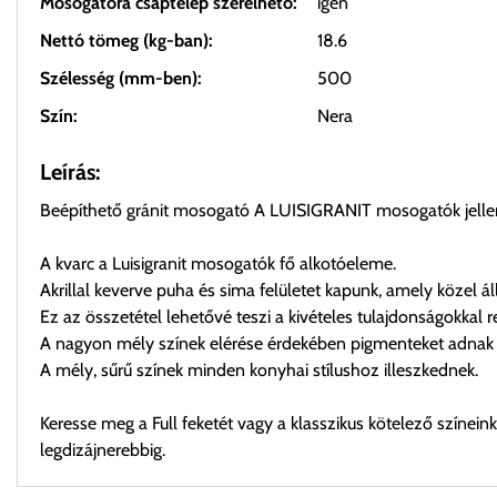
Mosogatóra csaptelep szerelhető:
igen
Nettó tömeg (kg-ban):
18.6
Szélesség (mm-ben):
500
Szín:
Nera
Leírás:
Beépíthető gránit mosogató A LUISIGRANIT mosogatók jellemző
A kvarc a Luisigranit mosogatók fő alkotóeleme.
Akrillal keverve puha és sima felületet kapunk, amely közel á
Ez az összetétel lehetővé teszi a kivételes tulajdonságokkal 
A nagyon mély színek elérése érdekében pigmenteket adnak
A mély, sűrű színek minden konyhai stílushoz illeszkednek.
Keresse meg a Full feketét vagy a klasszikus kötelező színein
legdizájnerebbig.