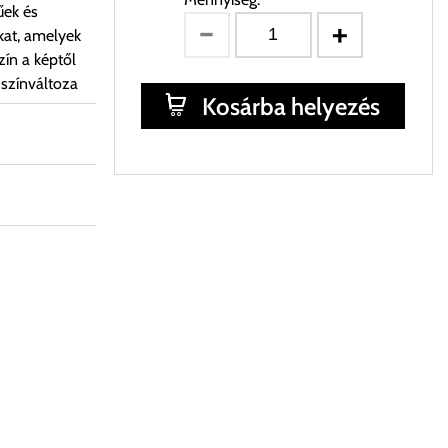
űek és
kat, amelyek
ín a képtől
 színváltoza
Kosárba helyezés