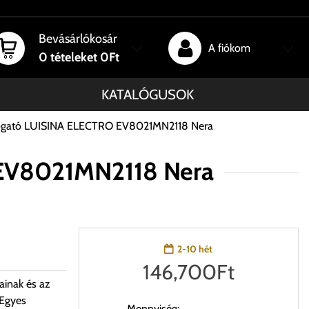
Bevásárlókosár
A fiókom
0
tételeket
0Ft
KATALÓGUSOK
sogató LUISINA ELECTRO EV8021MN2118 Nera
 EV8021MN2118 Nera
2-10 hét
146,700
Ft
ainak és az
 Egyes
Mennyiség: