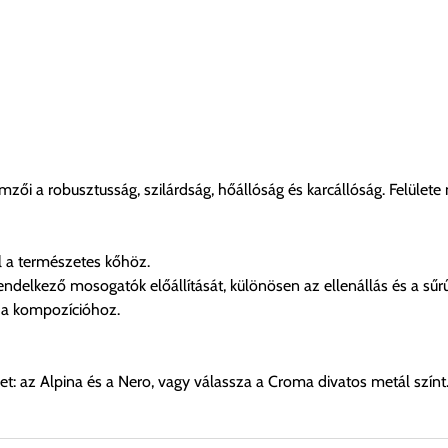
i a robusztusság, szilárdság, hőállóság és karcállóság. Felülete
ll a természetes kőhöz.
rendelkező mosogatók előállítását, különösen az ellenállás és a sűr
 a kompozícióhoz.
ket: az Alpina és a Nero, vagy válassza a Croma divatos metál színt