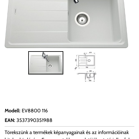
Modell
:
EV8800 116
EAN
:
3537390351988
Törekszünk a termékek képanyagainak és az információinak