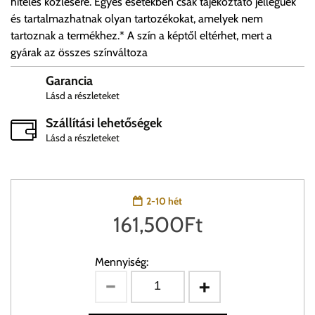
hiteles közlésére. Egyes esetekben csak tájékoztató jellegűek
és tartalmazhatnak olyan tartozékokat, amelyek nem
tartoznak a termékhez.* A szín a képtől eltérhet, mert a
gyárak az összes színváltoza
Garancia
Lásd a részleteket
Szállítási lehetőségek
Lásd a részleteket
2-10 hét
161,500
Ft
Mennyiség: