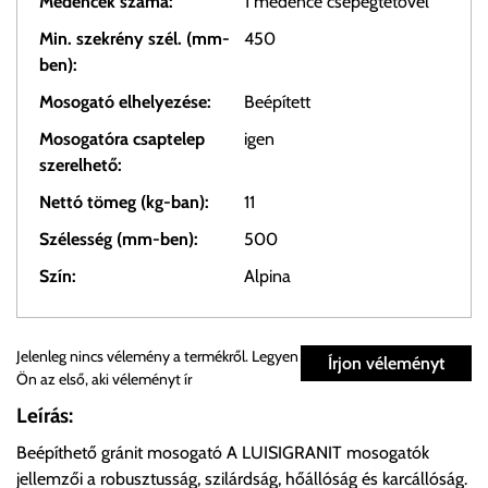
Medencék száma:
1 medence csepegtetővel
Min. szekrény szél. (mm-
450
ben):
Mosogató elhelyezése:
Beépített
Mosogatóra csaptelep
igen
szerelhető:
Nettó tömeg (kg-ban):
11
Szélesség (mm-ben):
500
Szín:
Alpina
Személyes átvétel:
Jelenleg nincs vélemény a termékről. Legyen
Írjon véleményt
Ön az első, aki véleményt ír
Önnek lehetősége van rendelését a beérkezést követően
Leírás:
ingyenesen átvenni Budapesti Cégcsoportunk Stúdiójában
Beépíthető gránit mosogató A LUISIGRANIT mosogatók
előre egyeztetett időpontban.
jellemzői a robusztusság, szilárdság, hőállóság és karcállóság.