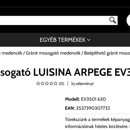
EGYÉB TERMÉKEK
ó medencék
Gránit mosogató medencék
Beépíthető gránit m
mosogató LUISINA ARPEGE E
(
0
)
Írj véleményt
Modell
:
EV3501 630
EAN
:
3537390307732
Törekszünk a termékek képanyag
információinak hiteles közlésére.