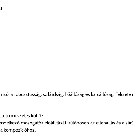
el
i a robusztusság, szilárdság, hőállóság és karcállóság. Felülete
ll a természetes kőhöz.
rendelkező mosogatók előállítását, különösen az ellenállás és a sűr
 a kompozícióhoz.