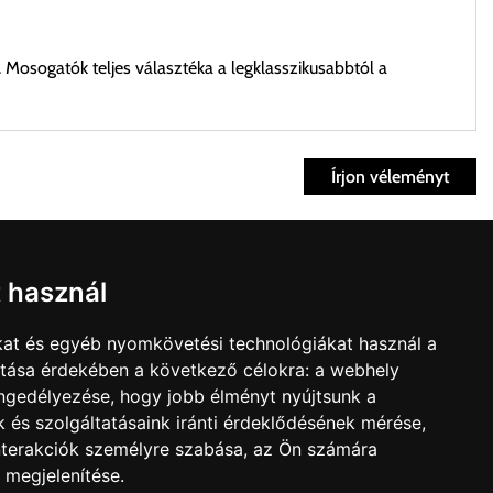
. Mosogatók teljes választéka a legklasszikusabbtól a
Írjon véleményt
ett időpontban.
Fiók
t használ
kvisszaküldés
fiók
kat és egyéb nyomkövetési technológiákat használ a
nk
Bevásárlókosár
ítása érdekében a következő célokra:
a webhely
t árú figyelembevételével az önnek megfelelő szállítási költséget
olat
engedélyezése
,
hogy jobb élményt nyújtsunk a
édelmi irányelvek
 és szolgáltatásaink iránti érdeklődésének mérése,
zállítást, kollégáink megvizsgálják a vásárolt termék adatait,
nterakciók személyre szabása
,
az Ön számára
 megjelenítése
.