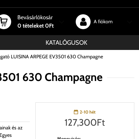
Bevásárlókosár
A fiókom
0
tételeket
0Ft
KATALÓGUSOK
osogató LUISINA ARPEGE EV3501 630 Champagne
V3501 630 Champagne
2-10 hét
127,300
Ft
ainak és az
 Egyes
Mennyiség: