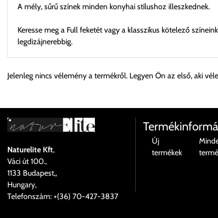
A mély, sűrű színek minden konyhai stílushoz illeszkednek.
Keresse meg a Full feketét vagy a klasszikus kötelező színein
legdizájnerebbig.
Személyes átvétel:
Jelenleg nincs vélemény a termékről. Legyen Ön az első, aki vél
Önnek lehetősége van rendelését a beérkezést követően ingyen
Cím:
1133 Budapest, Váci út 100.
Termékinformá
Új
Mind
Naturelite Kft
,
termékek
term
Szállítási díjak:
Váci út 100.,
Az oldalunkon rendelés esetén, amennyiben szállítást is kér, úgy
1133 Budapest,,
válassza ki.
Hungary,
Amennyiben nem biztos választásában, vagy a program automatikusa
Telefonszám: +(36) 70-427-3837
majd visszaigazolják a szállítás költségét.