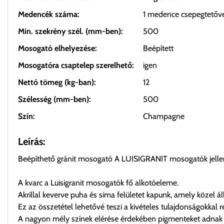
Medencék száma:
1 medence csepegtetőv
Min. szekrény szél. (mm-ben):
500
Mosogató elhelyezése:
Beépített
Mosogatóra csaptelep szerelhető:
igen
Nettó tömeg (kg-ban):
12
Szélesség (mm-ben):
500
Szín:
Champagne
Leírás:
Beépíthető gránit mosogató A LUISIGRANIT mosogatók jellemző
A kvarc a Luisigranit mosogatók fő alkotóeleme.
Akrillal keverve puha és sima felületet kapunk, amely közel á
Ez az összetétel lehetővé teszi a kivételes tulajdonságokkal 
A nagyon mély színek elérése érdekében pigmenteket adnak