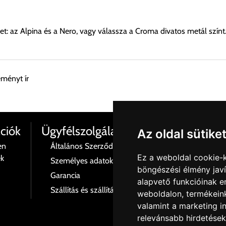
ket: az Alpina és a Nero, vagy válassza a Croma divatos metál színt
eményt ír
esen átvenni Budapesti Cégcsoportunk Stúdiójában előre egyeztet
ciók
Ügyfélszolgálat
Az oldal sütike
en
Általános Szerződési Feltételek
Termé
Ez a weboldal cookie-
ék
Személyes adatok és azok kezelése
Rólu
böngészési élmény jav
 esetenként több lehetőséget ajánl fel a program. Kérjük, a vásárol
Garancia
Kapcs
alapvető funkcióinak 
Szállítás és szállítási költségek
Adatv
weboldalon
,
termékeink
n nem ajánl fel szállítási költséget, úgy válassza a 0.- forintos s
valamint a marketing i
relevánsabb hirdetések