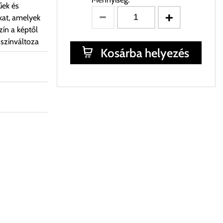
űek és
kat, amelyek
ín a képtől
 színváltoza
Kosárba helyezés