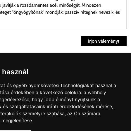
k javítják a rozsdamentes acél minőségét. Mindezen
teget "öngyógyítónak" mondják: passzív rétegnek nevezik, és
Írjon véleményt
ett időpontban.
Fiók
t használ
kvisszaküldés
fiók
kat és egyéb nyomkövetési technológiákat használ a
nk
Bevásárlókosár
ítása érdekében a következő célokra:
a webhely
t árú figyelembevételével az önnek megfelelő szállítási költséget
olat
engedélyezése
,
hogy jobb élményt nyújtsunk a
édelmi irányelvek
 és szolgáltatásaink iránti érdeklődésének mérése,
zállítást, kollégáink megvizsgálják a vásárolt termék adatait,
nterakciók személyre szabása
,
az Ön számára
 megjelenítése
.