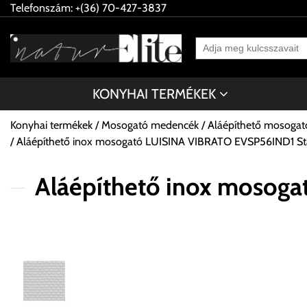
Telefonszám: +(36) 70-427-3837
KONYHAI TERMÉKEK
Konyhai termékek
Mosogató medencék
Aláépíthető mosoga
Aláépíthető inox mosogató LUISINA VIBRATO EVSP56IND1 Stai
Aláépíthető inox mosoga