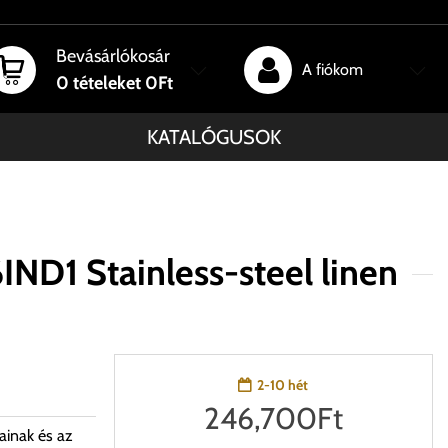
Bevásárlókosár
A fiókom
0
tételeket
0Ft
KATALÓGUSOK
D1 Stainless-steel linen
2-10 hét
246,700
Ft
ainak és az