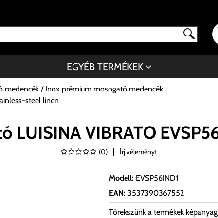
EGYÉB TERMÉKEK
tó medencék
Inox prémium mosogató medencék
nless-steel linen
tó LUISINA VIBRATO EVSP56IN
(
0
)
Írj véleményt
Modell
:
EVSP56IND1
EAN
:
3537390367552
Törekszünk a termékek képanyag