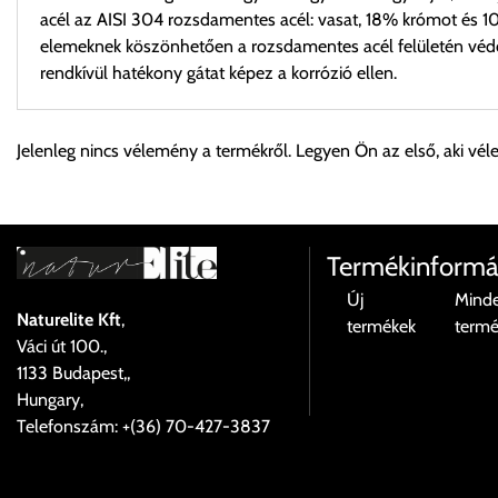
acél az AISI 304 rozsdamentes acél: vasat, 18% krómot és 10
elemeknek köszönhetően a rozsdamentes acél felületén védőré
rendkívül hatékony gátat képez a korrózió ellen.
Személyes átvétel:
Jelenleg nincs vélemény a termékről. Legyen Ön az első, aki vél
Önnek lehetősége van rendelését a beérkezést követően ingyen
Cím:
1133 Budapest, Váci út 100.
Termékinformá
Új
Mind
Naturelite Kft
,
termékek
term
Szállítási díjak:
Váci út 100.,
Az oldalunkon rendelés esetén, amennyiben szállítást is kér, úgy
1133 Budapest,,
válassza ki.
Hungary,
Amennyiben nem biztos választásában, vagy a program automatikusa
Telefonszám: +(36) 70-427-3837
majd visszaigazolják a szállítás költségét.
Ingyenes szállítási lehetőség nincs!