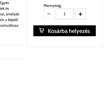
 Egyes
Mennyiség:
űek és
kat, amelyek
ín a képtől
 színváltoza
Kosárba helyezés