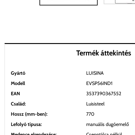
Termék áttekintés
Gyártó
LUISINA
Modell
EVSP56IND1
EAN
3537390367552
Család:
Luisisteel
Hossz (mm-ben):
770
Lefolyó típusa:
manuális dugóemelő
Medence elrendezése:
Csepptálca nélkül