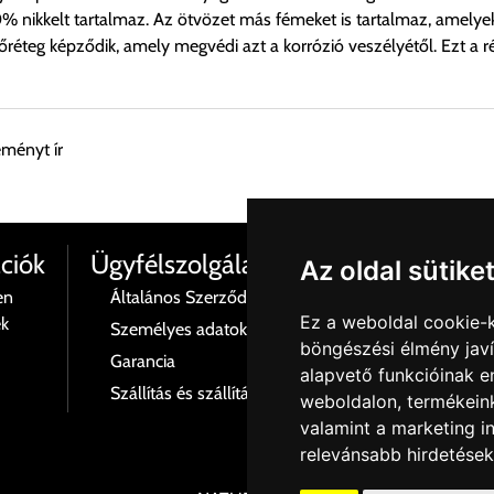
% nikkelt tartalmaz. Az ötvözet más fémeket is tartalmaz, amelye
teg képződik, amely megvédi azt a korrózió veszélyétől. Ezt a ré
eményt ír
esen átvenni Budapesti Cégcsoportunk Stúdiójában előre egyeztet
ciók
Ügyfélszolgálat
Az oldal sütike
en
Általános Szerződési Feltételek
Termé
Ez a weboldal cookie-
ék
Személyes adatok és azok kezelése
Rólu
böngészési élmény jav
 esetenként több lehetőséget ajánl fel a program. Kérjük, a vásárol
Garancia
Kapcs
alapvető funkcióinak 
Szállítás és szállítási költségek
Adatv
weboldalon
,
termékeink
n nem ajánl fel szállítási költséget, úgy válassza a 0.- forintos s
valamint a marketing i
relevánsabb hirdetések