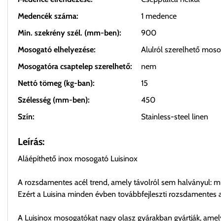
Medencék száma:
1 medence
Min. szekrény szél. (mm-ben):
900
Mosogató elhelyezése:
Alulról szerelhető mos
Mosogatóra csaptelep szerelhető:
nem
Nettó tömeg (kg-ban):
15
Szélesség (mm-ben):
450
Szín:
Stainless-steel linen
Leírás:
Aláépíthető inox mosogató Luisinox
A rozsdamentes acél trend, amely távolról sem halványul: mu
Ezért a Luisina minden évben továbbfejleszti rozsdamentes ac
A Luisinox mosogatókat nagy olasz gyárakban gyártják, ame