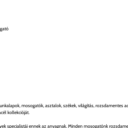
ogató
nkalapok, mosogatók, asztalok, székek, világítás, rozsdamentes a
él kollekcióját.
lyek specialistái ennek az anyagnak. Minden mosogatónk rozsdame