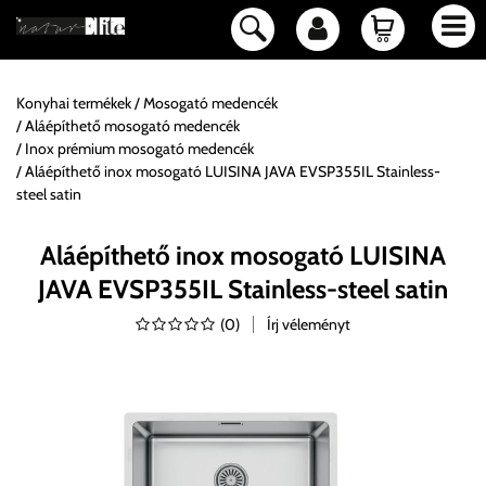
Konyhai termékek
Mosogató medencék
Aláépíthető mosogató medencék
Inox prémium mosogató medencék
Aláépíthető inox mosogató LUISINA JAVA EVSP355IL Stainless-
steel satin
Aláépíthető inox mosogató LUISINA
JAVA EVSP355IL Stainless-steel satin
(
0
)
Írj véleményt