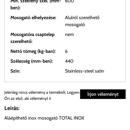
Min. szekrény szél. (mm-
600
ben):
Mosogató elhelyezése:
Alulról szerelhető
mosogató
Mosogatóra csaptelep
nem
szerelhető:
Nettó tömeg (kg-ban):
6
Szélesség (mm-ben):
440
Szín:
Stainless-steel satin
Személyes átvétel:
Jelenleg nincs vélemény a termékről. Legyen
Írjon véleményt
Ön az első, aki véleményt ír
Önnek lehetősége van rendelését a beérkezést követően
Leírás:
ingyenesen átvenni Budapesti Cégcsoportunk Stúdiójában
Aláépíthető inox mosogató TOTAL INOX
előre egyeztetett időpontban.