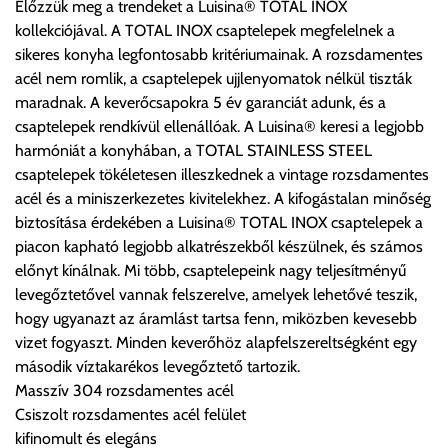
Előzzük meg a trendeket a Luisina® TOTAL INOX
Cím:
1133 Budapest, Váci út 100.
kollekciójával. A TOTAL INOX csaptelepek megfelelnek a
sikeres konyha legfontosabb kritériumainak. A rozsdamentes
acél nem romlik, a csaptelepek ujjlenyomatok nélkül tiszták
Szállítási díjak:
maradnak. A keverőcsapokra 5 év garanciát adunk, és a
Az oldalunkon rendelés esetén, amennyiben szállítást is kér,
csaptelepek rendkívül ellenállóak. A Luisina® keresi a legjobb
úgy esetenként több lehetőséget ajánl fel a program. Kérjük, a
harmóniát a konyhában, a TOTAL STAINLESS STEEL
vásárolt árú figyelembevételével az önnek megfelelő szállítási
csaptelepek tökéletesen illeszkednek a vintage rozsdamentes
költséget válassza ki.
acél és a miniszerkezetes kivitelekhez. A kifogástalan minőség
Amennyiben nem biztos választásában, vagy a program
biztosítása érdekében a Luisina® TOTAL INOX csaptelepek a
automatikusan nem ajánl fel szállítási költséget, úgy válassza
piacon kapható legjobb alkatrészekből készülnek, és számos
a 0.- forintos szállítást, kollégáink megvizsgálják a vásárolt
előnyt kínálnak. Mi több, csaptelepeink nagy teljesítményű
termék adatait, majd visszaigazolják a szállítás költségét.
levegőztetővel vannak felszerelve, amelyek lehetővé teszik,
hogy ugyanazt az áramlást tartsa fenn, miközben kevesebb
Ingyenes szállítási lehetőség nincs!
vizet fogyaszt. Minden keverőhöz alapfelszereltségként egy
Egyes termékek súlyát a program nem ismeri, rendelés esetén
második víztakarékos levegőztető tartozik.
a központ igazolja vissza. Amennyiben a költséget az Ön által
Masszív 304 rozsdamentes acél
gondoltnál magasabb értékben igazoljuk vissza, úgy a
Csiszolt rozsdamentes acél felület
visszaigazolástól számított 24 órán belül a terméket
kifinomult és elegáns
lemondhatja, vagy kérheti a személyes átvételre való