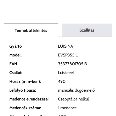
Szállítás
Termék áttekintés
Gyártó
LUISINA
Modell
EVSP355IL
EAN
3537380170513
Család:
Luisisteel
Hossz (mm-ben):
490
Lefolyó típusa:
manuális dugóemelő
Medence elrendezése:
Csepptálca nélkül
Medencék száma:
1 medence