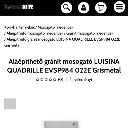
Konyhai termékek
Mosogató medencék
Aláépíthető mosogató medencék
Gránit mosogató medencék
Aláépíthető gránit mosogató LUISINA QUADRILLE EVSP984 022E
Grismetal
Aláépíthető gránit mosogató LUISINA
QUADRILLE EVSP984 022E Grismetal
(
0
)
Írj véleményt