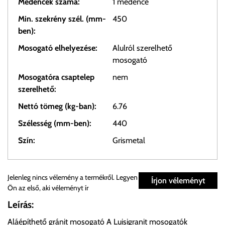
Medencék száma:
1 medence
Min. szekrény szél. (mm-
450
ben):
Mosogató elhelyezése:
Alulról szerelhető
mosogató
Mosogatóra csaptelep
nem
szerelhető:
Nettó tömeg (kg-ban):
6.76
Szélesség (mm-ben):
440
Szín:
Grismetal
Személyes átvétel:
Jelenleg nincs vélemény a termékről. Legyen
Írjon véleményt
Ön az első, aki véleményt ír
Önnek lehetősége van rendelését a beérkezést követően
Leírás:
ingyenesen átvenni Budapesti Cégcsoportunk Stúdiójában
Aláépíthető gránit mosogató A Luisigranit mosogatók
előre egyeztetett időpontban.